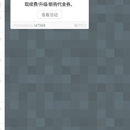
取续费/升级/新购代金券。
查看活动
1
Promoted by
id7368
PRO
2
3
4
5