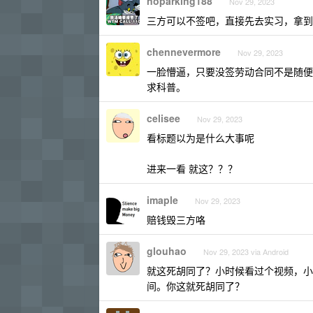
noparking188
Nov 29, 2023
三方可以不签吧，直接先去实习，拿到
chennevermore
Nov 29, 2023
一脸懵逼，只要没签劳动合同不是随便
求科普。
celisee
Nov 29, 2023
看标题以为是什么大事呢
进来一看 就这？？？
imaple
Nov 29, 2023
赔钱毁三方咯
glouhao
Nov 29, 2023 via Android
就这死胡同了？小时候看过个视频，小
间。你这就死胡同了？