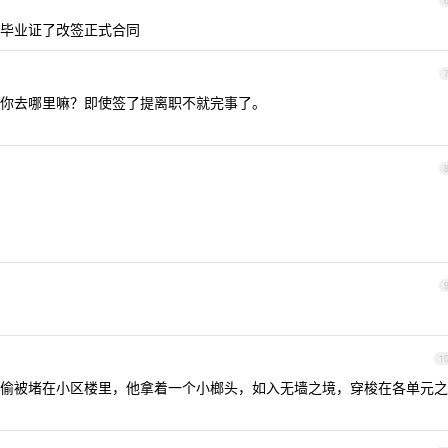
毕业证了改签正式合同
你去哪里嘛？即使签了提离职不就完事了。
1
偷被堵在小区楼里，他拿着一个小榔头，如入无墙之境，穿梭在各单元之