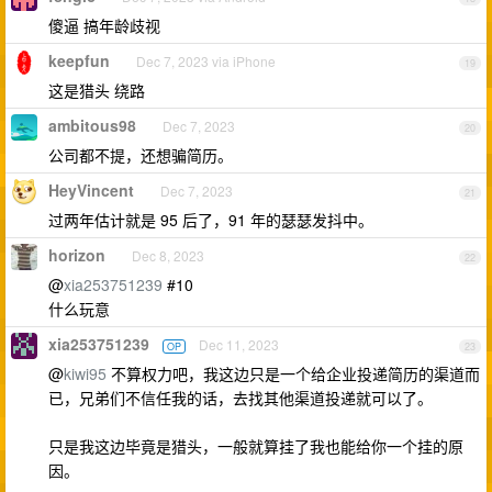
傻逼 搞年龄歧视
keepfun
Dec 7, 2023 via iPhone
19
这是猎头 绕路
ambitous98
Dec 7, 2023
20
公司都不提，还想骗简历。
HeyVincent
Dec 7, 2023
21
过两年估计就是 95 后了，91 年的瑟瑟发抖中。
horizon
Dec 8, 2023
22
@
xia253751239
#10
什么玩意
xia253751239
Dec 11, 2023
OP
23
@
kiwi95
不算权力吧，我这边只是一个给企业投递简历的渠道而
已，兄弟们不信任我的话，去找其他渠道投递就可以了。
只是我这边毕竟是猎头，一般就算挂了我也能给你一个挂的原
因。