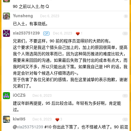
90 之前以入土,勿 Q
Yunsheng
Dec 6, 2023
9
已入土，有事烧纸。
xia253751239
Dec 6, 2023
1
OP
10
兄弟们，不要这样，90 前的程序员混得好的大把的有。
这个要求只是我这个猎头自己加上的，加上的原因很简单，提高
我个人筛选简历的效率而已，因为这种简历推进的难度比较大，
需要来来回回的沟通，如果最后失败了我付出的成本有点大，而
我时间又不多，所以只能出此下策。如果我自己是 HR 的话，我
肯定会针对每个候选人仔细筛选的~。
至于伤害了各位兄弟们的感情，我在这里诚挚的表示抱歉，谢谢
兄弟们了。
iOCZS
Dec 6, 2023
11
建议年龄再提提，95 后比较合适。年轻有为多好啊，肯定能
过。
kiwi95
Dec 6, 2023
3
12
@
xia253751239
#10 你出此下策了，也不怪被人喷了。90 前混