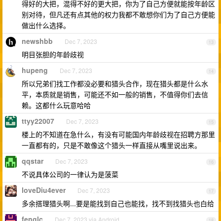
得好的大把，混得不好的更大把，你为了自己方便就能按年龄区
别对待，但凡还有点其他的权力我都不敢想你们为了自己方便能
做出什么选择。
newshbb
Dec 7, 2023
13
明目张胆的年龄歧视
hupeng
Dec 7, 2023
14
所以兄弟们找工作都没必要和猎头合作，现在猎头都是什么水
平，本质就是销售，可能还不如一般的销售，不值得你们去信
赖。这都什么玩意哈哈
ttyy22007
Dec 7, 2023
15
楼上的不知道在急什么，有没有可能国内年龄歧视在招聘方那里
一直都有的，只是不敢像这个猎头一样直接从嘴里说出来。
qqstar
Dec 7, 2023
16
不说具体公司的一律认为是菠菜
loveDiu4ever
Dec 7, 2023
17
多余搭理猎头啊...要是能找到自己也能找，找不到找猎头也白给
fenglc
Dec 7, 2023 via Android
18