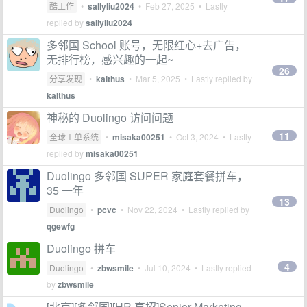
酷工作
•
sallyliu2024
•
Feb 27, 2025
• Lastly
replied by
sallyliu2024
多邻国 School 账号，无限红心+去广告，
无排行榜，感兴趣的一起~
26
分享发现
•
kalthus
•
Mar 5, 2025
• Lastly replied by
kalthus
神秘的 Duolingo 访问问题
11
全球工单系统
•
misaka00251
•
Oct 3, 2024
• Lastly
replied by
misaka00251
Duolingo 多邻国 SUPER 家庭套餐拼车，
35 一年
13
Duolingo
•
pcvc
•
Nov 22, 2024
• Lastly replied by
qgewfg
Duolingo 拼车
4
Duolingo
•
zbwsmile
•
Jul 10, 2024
• Lastly replied
by
zbwsmile
[北京][多邻国][HR 直招]Senior Marketing