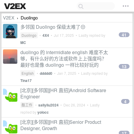
V2EX
Duolingo
›
多邻国 Duolingo 保级太难了😔
41
Duolingo
•
4X4
•
Jul 17, 2025
• Lastly replied by
MC
duolingo 的 intermidiate english 难度不太
够，有什么好的方法或软件上上强度吗？
最好也是像 duolingo 一样比较好玩的
13
English
•
ddddd0
•
Jan 7, 2025
• Lastly replied by
Tina17
[北京][多邻国][HR 直招]Android Software
Engineer
4
酷工作
•
sallyliu2024
•
Dec 26, 2024
• Lastly
replied by
yolocc
[北京][多邻国][HR 直招]Senior Product
Designer, Growth
17