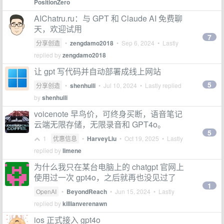
PositionZero
AIChatru.ru：与 GPT 和 Claude AI 免费聊
天，欢迎试用
7
分享创造
•
zengdamo2018
•
Sep 6, 2024
• Lastly
replied by
zengdamo2018
让 gpt 写代码并自动部署成线上网站
5
分享创造
•
shenhuili
•
Jul 10, 2024
• Lastly replied
by
shenhuili
voicenote 早鸟价，可终身买断，语音笔记
云端无限存储，无限录音和 GPT4o。
5
1
优惠信息
•
HarveyLiu
•
Oct 19, 2025
• Lastly
replied by
limene
为什么我只在某台电脑上的 chatgpt 官网上
使用过一次 gpt4o，之后就再也没见过了
1
OpenAI
•
BeyondReach
•
Jun 15, 2024
• Lastly
replied by
killianverenawn
ios 正式接入 gpt4o