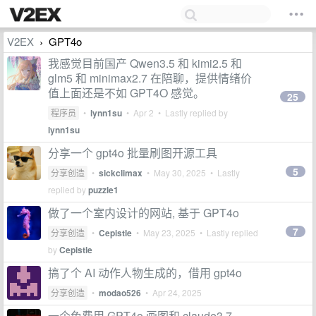
V2EX
GPT4o
›
我感觉目前国产 Qwen3.5 和 kimi2.5 和
glm5 和 minimax2.7 在陪聊，提供情绪价
值上面还是不如 GPT4O 感觉。
25
程序员
•
lynn1su
•
Apr 2
• Lastly replied by
lynn1su
分享一个 gpt4o 批量刷图开源工具
5
分享创造
•
sickclimax
•
May 30, 2025
• Lastly
replied by
puzzle1
做了一个室内设计的网站, 基于 GPT4o
7
分享创造
•
Cepistle
•
May 23, 2025
• Lastly replied
by
Cepistle
搞了个 AI 动作人物生成的，借用 gpt4o
分享创造
•
modao526
•
Apr 24, 2025
一个免费用 GPT4o 画图和 claude3.7、