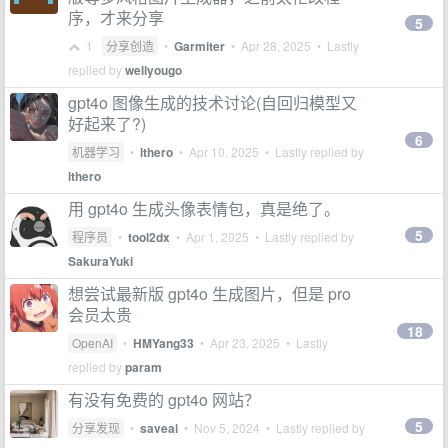
序，才来分享
5
1
分享创造
•
Garmiter
•
Apr 28, 2025
• Lastly
replied by
wellyougo
gpt4o 图像生成的技术讨论(自回归模型又
好起来了?)
6
机器学习
•
lthero
•
Apr 10, 2025
• Lastly replied by
lthero
用 gpt4o 生成头像表情包，真是绝了。
5
程序员
•
tool2dx
•
Apr 1, 2025
• Lastly replied by
SakuraYuki
想尝试最新版 gpt4o 生成图片，但是 pro
会员太贵
18
OpenAI
•
HMYang33
•
Apr 23, 2025
• Lastly
replied by
param
有没有免费的 gpt4o 网站？
5
分享发现
•
saveai
•
Nov 5, 2024
• Lastly replied by