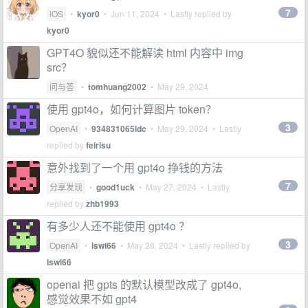
7
iOS
•
kyor0
•
Jun 11, 2024
• Lastly replied by
kyor0
GPT4O 貌似还不能解读 html 内容中 img
src？
问与答
•
tomhuang2002
•
May 29, 2024
使用 gpt4o，如何计算图片 token？
3
OpenAI
•
934831065ldc
•
May 29, 2024
• Lastly
replied by
feirisu
意外找到了一个用 gpt4o 挣钱的方法
7
分享发现
•
good1uck
•
May 27, 2024
• Lastly
replied by
zhb1993
有多少人还不能使用 gpt4o ？
3
OpenAI
•
lswl66
•
May 28, 2024
• Lastly replied by
lswl66
openai 把 gpts 的默认模型改成了 gpt4o,
感觉效果不如 gpt4