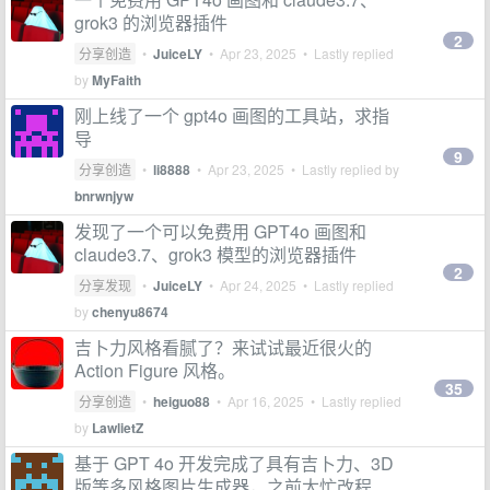
grok3 的浏览器插件
2
分享创造
•
JuiceLY
•
Apr 23, 2025
• Lastly replied
by
MyFaith
刚上线了一个 gpt4o 画图的工具站，求指
导
9
分享创造
•
li8888
•
Apr 23, 2025
• Lastly replied by
bnrwnjyw
发现了一个可以免费用 GPT4o 画图和
claude3.7、grok3 模型的浏览器插件
2
分享发现
•
JuiceLY
•
Apr 24, 2025
• Lastly replied
by
chenyu8674
吉卜力风格看腻了？来试试最近很火的
Action Figure 风格。
35
分享创造
•
heiguo88
•
Apr 16, 2025
• Lastly replied
by
LawlietZ
基于 GPT 4o 开发完成了具有吉卜力、3D
版等多风格图片生成器，之前太忙改程