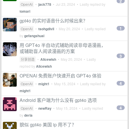
2
OpenAI
•
jack778
•
Jul 23, 2024
• Lastly replied by
tomari
gpt4o 的实时语音什么时候出来？
1
OpenAI
•
tsohgdivil
•
May 20, 2024
• Lastly replied
by
gefangshuai
用 GPT4o 半自动式辅助阅读非母语漫画，
或辅助盲人阅读漫画的方案
3
分享创造
•
Alicewish
•
May 20, 2024
• Lastly
replied by
Alicewish
OPENAI 免费账户快速开启 GPT4o 体验
4
OpenAI
•
might1
•
May 15, 2024
• Lastly replied by
might1
Android 客户端为什么没有 gpt4o 选项
4
OpenAI
•
newRay
•
May 15, 2024
• Lastly replied
by
deria
貌似 gpt4o 美国 ip 用不了？