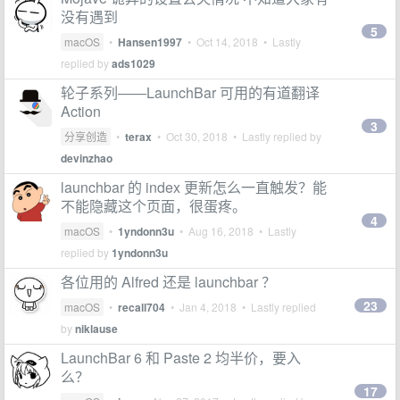
没有遇到
5
macOS
•
Hansen1997
•
Oct 14, 2018
• Lastly
replied by
ads1029
轮子系列——LaunchBar 可用的有道翻译
Action
3
分享创造
•
terax
•
Oct 30, 2018
• Lastly replied by
devinzhao
launchbar 的 index 更新怎么一直触发？能
不能隐藏这个页面，很蛋疼。
4
macOS
•
1yndonn3u
•
Aug 16, 2018
• Lastly
replied by
1yndonn3u
各位用的 Alfred 还是 launchbar ？
23
macOS
•
recall704
•
Jan 4, 2018
• Lastly replied
by
niklause
LaunchBar 6 和 Paste 2 均半价，要入
么？
17