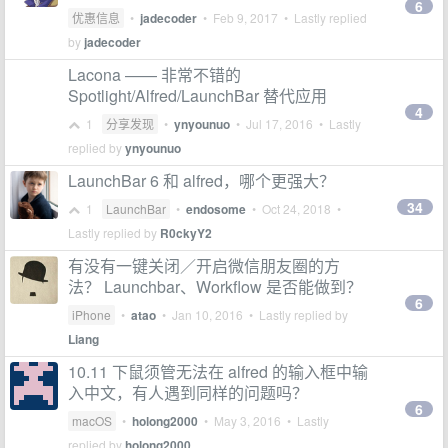
6
优惠信息
•
jadecoder
•
Feb 9, 2017
• Lastly replied
by
jadecoder
Lacona —— 非常不错的
Spotlight/Alfred/LaunchBar 替代应用
4
1
分享发现
•
ynyounuo
•
Jul 17, 2016
• Lastly
replied by
ynyounuo
LaunchBar 6 和 alfred，哪个更强大？
34
1
LaunchBar
•
endosome
•
Oct 24, 2018
•
Lastly replied by
R0ckyY2
有没有一键关闭／开启微信朋友圈的方
法？ Launchbar、Workflow 是否能做到？
6
iPhone
•
atao
•
Jan 10, 2016
• Lastly replied by
Liang
10.11 下鼠须管无法在 alfred 的输入框中输
入中文，有人遇到同样的问题吗？
6
macOS
•
holong2000
•
May 3, 2016
• Lastly
replied by
holong2000