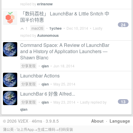
replied by
erinsnow
「数码荔枝」 LaunchBar & Little Snitch 中
国半价特惠
24
1
macOS
•
1ychee
•
Dec 10, 2014
• Lastly
replied by
Autonomous
Command Space: A Review of LaunchBar
and a History of Application Launchers —
Shawn Blanc
分享发现
•
qian
•
Jun 18, 2014
Launchbar Actions
分享发现
•
qian
•
May 25, 2014
LaunchBar 6 好像 Alfred...
13
分享发现
•
qian
•
May 23, 2014
• Lastly replied by
qian
© 2026 V2EX · 46ms · 3.9.8.5
About
·
Language
蒲公英 - 🚀上传App→生成二维码→扫码安装