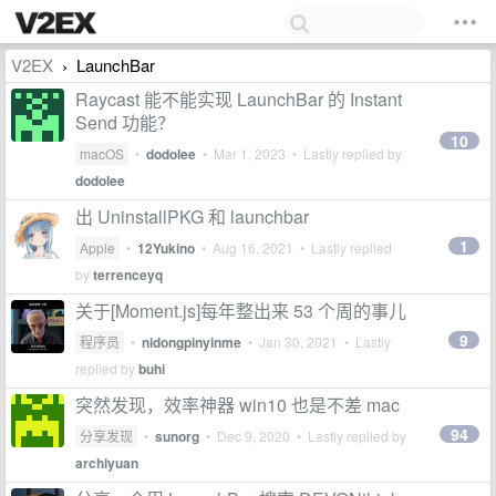
V2EX
LaunchBar
›
Raycast 能不能实现 LaunchBar 的 Instant
Send 功能？
10
macOS
•
dodolee
•
Mar 1, 2023
• Lastly replied by
dodolee
出 UninstallPKG 和 launchbar
1
Apple
•
12Yukino
•
Aug 16, 2021
• Lastly replied
by
terrenceyq
关于[Moment.js]每年整出来 53 个周的事儿
9
程序员
•
nidongpinyinme
•
Jan 30, 2021
• Lastly
replied by
buhi
突然发现，效率神器 win10 也是不差 mac
94
分享发现
•
sunorg
•
Dec 9, 2020
• Lastly replied by
archiyuan