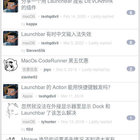
分享一个用 LaunchBar 搜索 DEVONthink
的插件
8
macOS
•
tsohgdivil
•
Feb 14, 2020
• Lastly replied
by
kappa
Launchbar 有时中文输入法失效
6
macOS
•
tsohgdivil
•
Mar 5, 2022
• Lastly replied
by
Steven55k
MacOs-CodeRunner 黑五优惠
2
优惠信息
•
joyc
•
Dec 3, 2019
• Lastly replied by
xianhe92
Launchbar 的 Action 能用快捷键触发吗？
Apple
•
tsohgdivil
•
Mar 11, 2019
忽然就没法在外接显示器里显示 Dock 和
Launchbar 了该怎么解决
1
macOS
•
tyhunter
•
Nov 13, 2018
• Lastly replied
by
fl2d
Mojave 诡异的设置丢失情况 不知道大家有