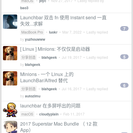
macOS
•
joyc
•
Nov 27, 2017
• Lastly replied by
bao3
Launchbar 双击 fn 使用 instant send 一直
失效...求解
7
MacBook Pro
•
luokr
•
Mar 7, 2022
• Lastly replied
by
yuzhouwww
[ Linux ] Minions: 不仅仅是启动器
5
分享创造
•
blahgeek
•
Jul 19, 2017
• Lastly replied
by
blahgeek
Minions - 一个 Linux 上的
LaunchBar/Alfred 替代
6
分享创造
•
blahgeek
•
Jul 16, 2017
• Lastly replied
by
autozimu
launchbar 在多屏呼出的问题
macOS
•
cloudyplain
•
Feb 11, 2017
2017 Superstar Mac Bundle （ 12 款
App）