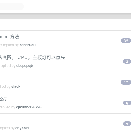
pend 方法
32
y replied by
zoharSoul
屏幕无法唤醒， CPU，主板灯可以点亮
3
replied by
qbqbqbqb
17
lied by
slack
是什么？
6
replied by
cjh1095358798
圳
9
replied by
daycold