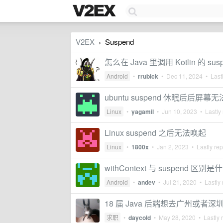
V2EX
Suspend
›
怎么在 Java 里调用 Kotlin 的 sus
Android
•
rrubick
•
Dec 11, 2024
• Lastl
ubuntu suspend 休眠后后
Linux
•
yagamil
•
Jun 10, 2023
• Lastly 
Linux suspend 之后无法唤起
Linux
•
1800x
•
Jan 2, 2023
• Lastly rep
withContext 与 suspend 区别
Android
•
andev
•
Jul 21, 2020
• Lastly 
18 届 Java 后端想去广州或者深
求职
•
daycold
•
May 28, 2020
• Lastly 