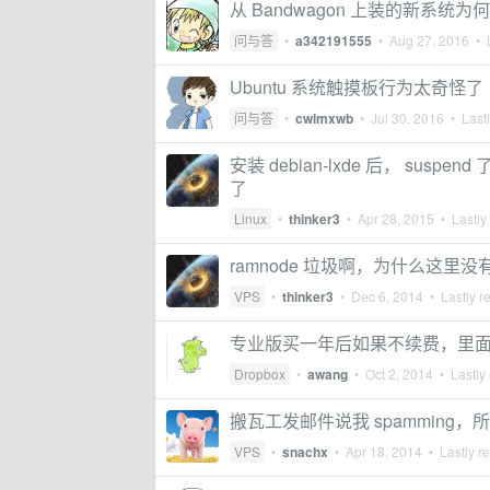
从 Bandwagon 上装的新系统为何会
问与答
•
a342191555
•
Aug 27, 2016
• L
Ubuntu 系统触摸板行为太奇怪了
问与答
•
cwlmxwb
•
Jul 30, 2016
• Lastl
安装 debian-lxde 后， sus
了
Linux
•
thinker3
•
Apr 28, 2015
• Lastly
ramnode 垃圾啊，为什么这里
VPS
•
thinker3
•
Dec 6, 2014
• Lastly r
专业版买一年后如果不续费，里
Dropbox
•
awang
•
Oct 2, 2014
• Lastly 
搬瓦工发邮件说我 spamming，所
VPS
•
snachx
•
Apr 18, 2014
• Lastly r