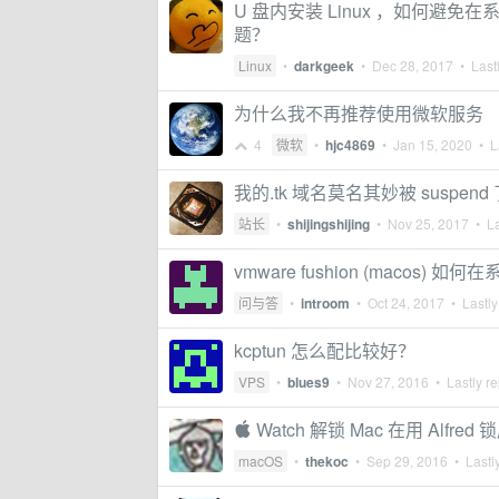
U 盘内安装 Linux ，如何避免在
题？
Linux
•
darkgeek
•
Dec 28, 2017
• Lastl
为什么我不再推荐使用微软服务
4
微软
•
hjc4869
•
Jan 15, 2020
• La
我的.tk 域名莫名其妙被 suspen
站长
•
shijingshijing
•
Nov 25, 2017
• La
vmware fushion (macos) 
问与答
•
introom
•
Oct 24, 2017
• Lastly
kcptun 怎么配比较好？
VPS
•
blues9
•
Nov 27, 2016
• Lastly re
 Watch 解锁 Mac 在用 Alf
macOS
•
thekoc
•
Sep 29, 2016
• Lastly