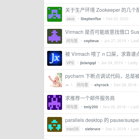
关于生产环境 Zookeeper 的
Java
•
StephenTse
•
Feb 23, 2020
Virmach 是否可能故意找借口 Sus
问与答
•
cepheus
•
Jun 27, 2019
• Lastl
被 Virmach 喂了 n 口屎，求靠谱点
VPS
•
jixiangqd
•
Jan 24, 2019
• Lastly 
pycharm 下断点调试代码，
1
问与答
•
shyrock
•
Dec 28, 2018
•
求推荐一个邮件服务商
问与答
•
tmly200
•
Nov 20, 2018
• Lastl
parallels desktop 的 pause/su
macOS
•
xiebruce
•
Sep 3, 2018
• Lastl