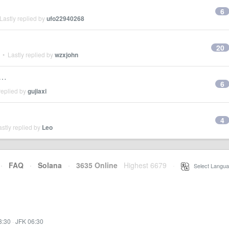
6
Lastly replied by
ufo22940268
20
• Lastly replied by
wzxjohn
……
6
replied by
gujiaxi
4
stly replied by
Leo
·
FAQ
·
Solana
·
3635 Online
Highest 6679
·
Select Langua
3:30
·
JFK 06:30