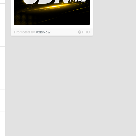
Promoted by
AxisNow
PRO