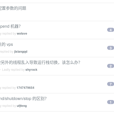
几个配置参数的问题
pend 机器？
4
y replied by
wofave
的 vps
3
replied by
jixiangqd
总是被另外的线程乱入导致运行栈切换，该怎么办？
2
 Lastly replied by
shyrock
7
y replied by
1747479654
spend/shutdown/stop 的区别？
1
y replied by
ufjfeng