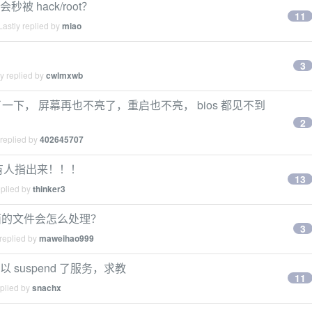
秒被 hack/root？
11
astly replied by
miao
3
y replied by
cwlmxwb
pend 了一下， 屏幕再也不亮了，重启也不亮， bios 都见不到
2
 replied by
402645707
没有人指出来！！！
13
eplied by
thinker3
面的文件会怎么处理？
3
replied by
maweihao999
以 suspend 了服务，求教
11
eplied by
snachx