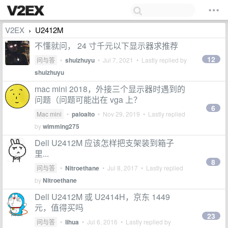
V2EX
U2412M
›
不懂就问， 24 寸千元以下显示器求推荐
12
问与答
•
shuizhuyu
•
Jul 7, 2021
• Lastly replied by
shuizhuyu
mac mini 2018，外接三个显示器时遇到的
问题（问题可能出在 vga 上？
6
Mac mini
•
paloalto
•
Nov 29, 2019
• Lastly replied
by
wimming275
Dell U2412M 应该怎样把支架装到箱子
里...
8
问与答
•
Nitroethane
•
Jul 8, 2017
• Lastly replied
by
Nitroethane
Dell U2412M 或 U2414H，京东 1449
元，值得买吗
23
问与答
•
lihua
•
Jul 6, 2016
• Lastly replied by