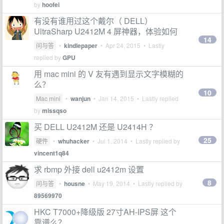
by
hoofei
有没有谁用过这个戴尔（ DELL）
UltraSharp U2412M 4 屏神器，体验如何
14
问与答
•
kindlepaper
•
Apr 24, 2015
• Lastly
replied by
GPU
用 mac mini 的 V 友有遇到显示文字模糊的
么？
10
Mac mini
•
wanjun
•
Jan 14, 2015
• Lastly replied
by
missqso
买 DELL U2412M 还是 U2414H ？
25
硬件
•
whuhacker
•
Jul 1, 2014
• Lastly replied by
vincent1q84
求 rbmp 外接 dell u2412m 设置
8
问与答
•
housne
•
May 19, 2014
• Lastly replied by
89569970
HKC T7000+降级版 27寸AH-IPS屏 这个
靠谱么？