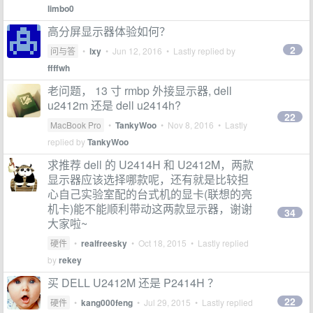
limbo0
高分屏显示器体验如何？
2
问与答
•
lxy
•
Jun 12, 2016
• Lastly replied by
ffffwh
老问题， 13 寸 rmbp 外接显示器, dell
u2412m 还是 dell u2414h?
22
MacBook Pro
•
TankyWoo
•
Nov 8, 2016
• Lastly
replied by
TankyWoo
求推荐 dell 的 U2414H 和 U2412M，两款
显示器应该选择哪款呢，还有就是比较担
心自己实验室配的台式机的显卡(联想的亮
机卡)能不能顺利带动这两款显示器，谢谢
34
大家啦~
硬件
•
realfreesky
•
Oct 18, 2015
• Lastly replied
by
rekey
买 DELL U2412M 还是 P2414H ？
22
硬件
•
kang000feng
•
Jul 29, 2015
• Lastly replied