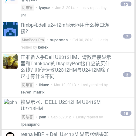
12
问与答
•
iyuyue
•
Jan 3, 2014
• Lastly replied by
jint
Rmbp和dell u2412m显示器用什么接口连
接？
7
MacBook Pro
•
superman
•
Oct 30, 2013
• Lastly
replied by
kekex
正准备入手Dell U2312HM，请教连接显示
器和Thinkpad的DisplayPort接口应该买什
么线？顺便请教U2312HM与U2412M除了
3
尺寸有什么不同
问与答
•
iiduce
•
Mar 12, 2013
• Lastly replied by
se7en_matrix
换显示器，DELL U2312HM U2412M
U2713HM
16
问与答
•
john
•
Sep 5, 2012
• Lastly replied by
lipangpang
retina MBP + Dell U2412M 显示器结果悲