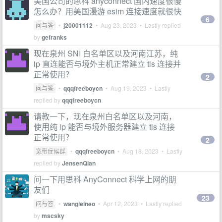
美国公司的思科 anyconnect 国内速度很慢
怎么办？用美国漫游 esim 连接速度就很快
6
问与答
•
j20001112
•
Aug 23, 2023
• Lastly replied
by
gefranks
现在泉州 SNI 白名单区以及河南江苏，纯
ip 直连能否与境外主机正常建立 tls 连接并
正常使用？
2
问与答
•
qqqfreeboycn
•
Aug 19, 2023
• Lastly
replied by
qqqfreeboycn
请教一下，现在泉州白名单区以及河南，
使用纯 ip 能否与境外服务器建立 tls 连接
正常使用？
2
宽带症候群
•
qqqfreeboycn
•
Aug 18, 2023
• Lastly
replied by
JensenQian
问一下用思科 AnyConnect 科学上网的朋
友们
23
问与答
•
wangleineo
•
Apr 12, 2023
• Lastly replied
by
mscsky