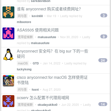
replied by
sarkdavidson
谁有 anyconnect 购买或者续费网址？
3
问与答
•
kevin68
•
Mar 19
• Lastly replied by
mibootore
ASA5505 使用相关问题
9
宽带症候群
•
makusuofute
•
Nov 30, 2020
• Lastly
replied by
makusuofute
Anyconnect 安全吗？在 big sur 下的一些
疑问
24
macOS
•
GTD
•
Jan 14, 2022
• Lastly replied by
luckykong
cisco anyconnect for macOS 怎样使用证
书登陆
问与答
•
foxni
•
Aug 27, 2020
ocserv 怎么配置不代理局域网
14
宽带症候群
•
okudayukiko0
•
Jun 22, 2020
• Lastly
replied by
okudayukiko0