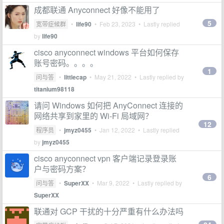
成都联通 Anyconnect 好像不能用了
5
宽带症候群
•
life90
•
Feb 23, 2023
• Lastly replied
by
life90
cisco anyconnect windows 平台如何保存
账号密码。。。。
1
问与答
•
littlecap
•
May 21, 2022
• Lastly replied by
titanium98118
请问 Windows 如何把 AnyConnect 连接的
网络共享到家里的 Wi-Fi 局域网？
12
程序员
•
jmyz0455
•
Jan 12, 2022
• Lastly replied
by
jmyz0455
cisco anyconnect vpn 客户端记录登录账
户与密码方案？
6
问与答
•
SuperXX
•
Mar 9, 2022
• Lastly replied by
SuperXX
联通对 GCP 干扰的十分严重有什么办法吗