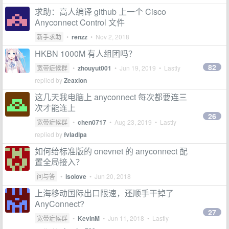
求助：高人编译 github 上一个 Cisco
Anyconnect Control 文件
新手求助
•
renzz
•
Nov 2, 2018
HKBN 1000M 有人组团吗？
82
宽带症候群
•
zhouyut001
•
Jun 19, 2019
• Lastly
replied by
Zeaxion
这几天我电脑上 anyconnect 每次都要连三
次才能连上
26
宽带症候群
•
chen0717
•
Aug 23, 2019
• Lastly
replied by
fvladlpa
如何给标准版的 onevnet 的 anyconnect 配
置全局接入？
问与答
•
isolove
•
Jun 20, 2018
上海移动国际出口限速，还顺手干掉了
AnyConnect?
27
宽带症候群
•
KevinM
•
Jun 11, 2018
• Lastly