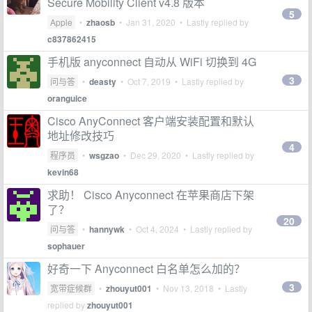
Secure Mobility Client v4.8 版本
5
Apple
•
zhaosb
•
Jan 31, 2020
• Lastly replied by
c837862415
手机版 anyconnect 自动从 WiFi 切换到 4G
3
问与答
•
deasty
•
Oct 7, 2019
• Lastly replied by
oranguice
Cisco AnyConnect 客户端安装配置和默认
地址修改技巧
4
程序员
•
wsgzao
•
Dec 29, 2020
• Lastly replied by
kevin68
求助！ Cisco Anyconnect 在苹果商店下架
了？
20
问与答
•
hannywk
•
Oct 4, 2024
• Lastly replied by
sophauer
好奇一下 Anyconnect 白名单怎么加的？
3
宽带症候群
•
zhouyut001
•
Nov 13, 2018
• Lastly
replied by
zhouyut001