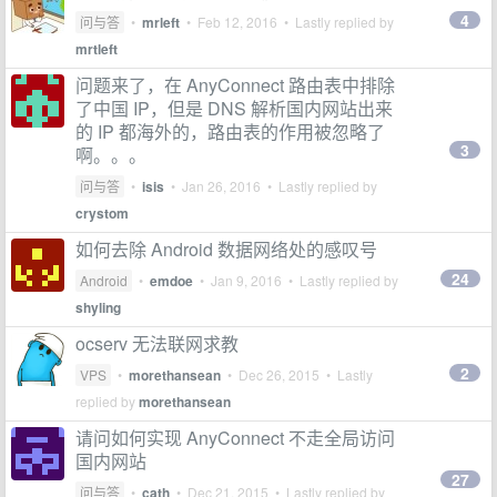
4
问与答
•
mrleft
•
Feb 12, 2016
• Lastly replied by
mrtleft
问题来了，在 AnyConnect 路由表中排除
了中国 IP，但是 DNS 解析国内网站出来
的 IP 都海外的，路由表的作用被忽略了
3
啊。。。
问与答
•
isis
•
Jan 26, 2016
• Lastly replied by
crystom
如何去除 Android 数据网络处的感叹号
24
Android
•
emdoe
•
Jan 9, 2016
• Lastly replied by
shyling
ocserv 无法联网求教
2
VPS
•
morethansean
•
Dec 26, 2015
• Lastly
replied by
morethansean
请问如何实现 AnyConnect 不走全局访问
国内网站
27
问与答
•
cath
•
Dec 21, 2015
• Lastly replied by