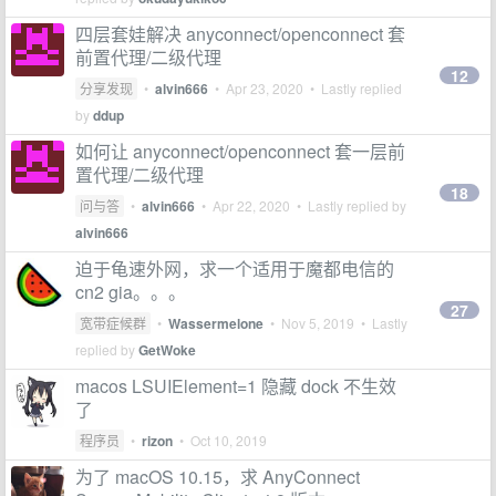
四层套娃解决 anyconnect/openconnect 套
前置代理/二级代理
12
分享发现
•
alvin666
•
Apr 23, 2020
• Lastly replied
by
ddup
如何让 anyconnect/openconnect 套一层前
置代理/二级代理
18
问与答
•
alvin666
•
Apr 22, 2020
• Lastly replied by
alvin666
迫于龟速外网，求一个适用于魔都电信的
cn2 gia。。。
27
宽带症候群
•
Wassermelone
•
Nov 5, 2019
• Lastly
replied by
GetWoke
macos LSUIElement=1 隐藏 dock 不生效
了
程序员
•
rizon
•
Oct 10, 2019
为了 macOS 10.15，求 AnyConnect