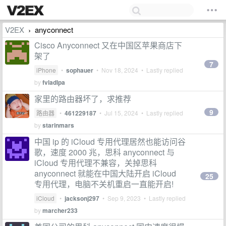
V2EX
anyconnect
›
Cisco Anyconnect 又在中国区苹果商店下
架了
7
iPhone
•
sophauer
•
Nov 18, 2024
• Lastly replied
by
fvladlpa
家里的路由器坏了，求推荐
9
路由器
•
461229187
•
Jul 15, 2024
• Lastly replied
by
starinmars
中国 ip 的 iCloud 专用代理居然也能访问谷
歌，速度 2000 兆，思科 anyconnect 与
iCloud 专用代理不兼容，关掉思科
anyconnect 就能在中国大陆开启 iCloud
25
专用代理，电脑不关机重启一直能开启!
iCloud
•
jacksonj297
•
Sep 9, 2023
• Lastly replied
by
marcher233