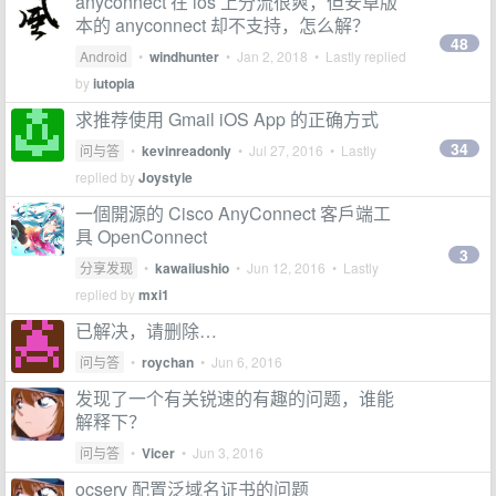
anyconnect 在 ios 上分流很爽，但安卓版
本的 anyconnect 却不支持，怎么解？
48
Android
•
windhunter
•
Jan 2, 2018
• Lastly replied
by
iutopia
求推荐使用 Gmail iOS App 的正确方式
34
问与答
•
kevinreadonly
•
Jul 27, 2016
• Lastly
replied by
Joystyle
一個開源的 Cisco AnyConnect 客戶端工
具 OpenConnect
3
分享发现
•
kawaiiushio
•
Jun 12, 2016
• Lastly
replied by
mxi1
已解决，请删除…
问与答
•
roychan
•
Jun 6, 2016
发现了一个有关锐速的有趣的问题，谁能
解释下？
问与答
•
Vicer
•
Jun 3, 2016
ocserv 配置泛域名证书的问题