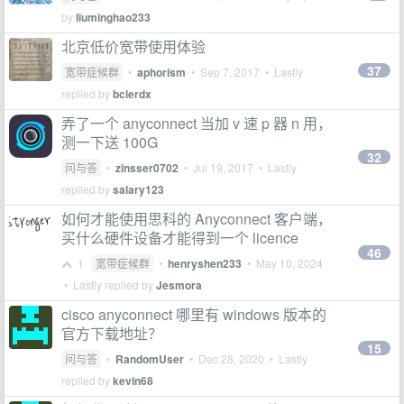
by
liuminghao233
北京低价宽带使用体验
37
宽带症候群
•
aphorism
•
Sep 7, 2017
• Lastly
replied by
bclerdx
弄了一个 anyconnect 当加 v 速 p 器 n 用，
测一下送 100G
32
问与答
•
zinsser0702
•
Jul 19, 2017
• Lastly
replied by
salary123
如何才能使用思科的 Anyconnect 客户端，
买什么硬件设备才能得到一个 licence
46
1
宽带症候群
•
henryshen233
•
May 10, 2024
• Lastly replied by
Jesmora
cisco anyconnect 哪里有 windows 版本的
官方下载地址？
15
问与答
•
RandomUser
•
Dec 28, 2020
• Lastly
replied by
kevin68