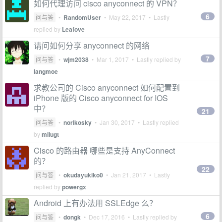
如何代理访问 cisco anyconnect 的 VPN？
6
问与答
•
RandomUser
•
May 22, 2017
• Lastly
replied by
Leafove
请问如何分享 anyconnect 的网络
7
问与答
•
wjm2038
•
Mar 1, 2017
• Lastly replied by
langmoe
求教公司的 Cisco anyconnect 如何配置到
iPhone 版的 Cisco anyconnect for IOS
中？
21
问与答
•
norikosky
•
Jan 30, 2017
• Lastly replied
by
milugt
Cisco 的路由器 哪些是支持 AnyConnect
的？
22
问与答
•
okudayukiko0
•
Jan 21, 2017
• Lastly
replied by
powergx
Android 上有办法用 SSLEdge 么？
6
问与答
•
dongk
•
Dec 17, 2016
• Lastly replied by