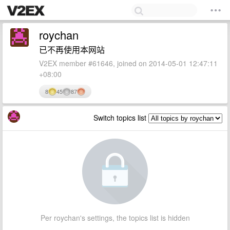
roychan
已不再使用本网站
V2EX member #61646, joined on 2014-05-01 12:47:11
+08:00
8
45
87
Switch topics list
Per roychan's settings, the topics list is hidden