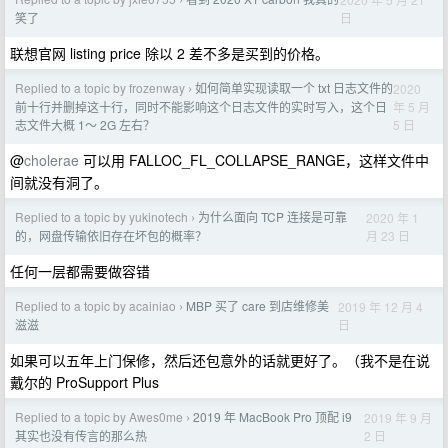
›
日
笑了
联想官网 listing price 除以 2 差不多是买到的价格。
Replied to a topic by frozenway
如何简单实现读取一个 txt 日志文件的
2020
›
年 5 月
前十行并删掉这十行，同时不能影响这个日志文件的实时写入，这个日
5 日
志文件大概 1～ 2G 左右？
@
cholerae
可以用 FALLOC_FL_COLLAPSE_RANGE，这样文件中
间就没有洞了。
Replied to a topic by yukinotech
为什么面向 TCP 连接是可靠
2020 年 1
›
月 23 日
的，网盘传输依旧存在坏包的概率？
任何一层都需要做容错
Replied to a topic by acainiao
MBP 买了 care 到店维修美
2019 年 12 月 4
›
日
滋滋
如果可以五年上门保修，然后还包意外的话就更好了。（我不是在说
戴尔的 ProSupport Plus
Replied to a topic by Awes0me
2019 年 MacBook Pro 顶配 i9
2019 年 9 月
›
2 日
其实也没有传言的那么热