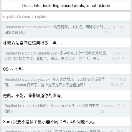
Deals
info, including closed deals, is not hidden
roychan's recent replies
Replied to a topic by yxcoder
给定链表，找中点，两种方法时
2020 年 7 月
›
27 日
间复杂度对比
朴素方法空间应该用得多一点。。
Replied to a topic by gigantic222
家中小妹儿今年高考还算理想，
2020 年 7
›
月 27 日
大佬们给看看学校。北理工，华科，电子科大，西工大，天大
CS -> 华科
Replied to a topic by yazoox
今天突然发现 macOS 安全设置里
2020 年 6
›
月 24 日
面， FileVault 打开了，这个是不是开启了全盘加密？
是的。不能，除非知道你的密码。
Replied to a topic by idblife
Manjaro xfce 对 4k 屏幕的支持
2020 年 5 月 25
›
日
如何？
Xorg 只要不是多个显示器不同 DPI，4K 问题不大。
Replied to a topic by jxie0755
看到 2020 X1 carbon 我真的
2020 年 5 月 21