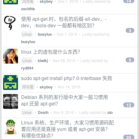
14
问与答
•
skyboy
•
Dec 1, 2016
• Lastly replied by
zachlhb
使用 apt-get 时，包名的后缀-all-dev，-
dev，-tools-dev 一般都有啥区别？
3
Linux
•
busyluo
•
Dec 1, 2016
• Lastly replied by
busyluo
linux 上的虚包是什么东西？
5
Linux
•
klwlkj
•
Nov 29, 2016
• Lastly replied by
ryd994
sudo apt-get install php7.0-interbase 失败
问与答
•
skyboy
•
Nov 14, 2016
Debian 系列的发行版中大家一般习惯用
apt 还是 apt-get？
12
Linux
•
Death
•
Nov 9, 2016
• Lastly replied by
uio
Linux 系统，生产环境，大家习惯用源码配
置应用还是直接 yum 或者 apt-get 安装？
有哪些优缺点？
20