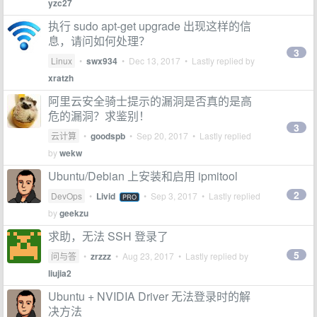
yzc27
执行 sudo apt-get upgrade 出现这样的信
息，请问如何处理？
3
Linux
•
swx934
•
Dec 13, 2017
• Lastly replied by
xratzh
阿里云安全骑士提示的漏洞是否真的是高
危的漏洞？求鉴别！
3
云计算
•
goodspb
•
Sep 20, 2017
• Lastly replied
by
wekw
Ubuntu/Debian 上安装和启用 ipmitool
2
DevOps
•
Livid
•
Sep 3, 2017
• Lastly replied
PRO
by
geekzu
求助，无法 SSH 登录了
5
问与答
•
zrzzz
•
Aug 23, 2017
• Lastly replied by
liujia2
Ubuntu + NVIDIA Driver 无法登录时的解
决方法