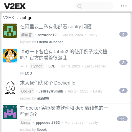
V2EX
apt-get
›
在阿里云上私有化部署 sentry 问题
4
问与答
•
rozstone123
•
Jul 23, 2024
• Lastly
replied by
LuckyLauncher
请教一下各位有 fabric2 的使用例子或文档
吗？官方的看着很混乱
8
1
Python
•
LCD
•
Jul 13, 2023
• Lastly replied
by
LCD
求大佬们优化个 Dockerfile
6
Docker
•
JeffreyRSmith
•
Apr 27, 2023
• Lastly
replied by
night98
在 docker 容器安装软件和 deb 离线包的一
些问题?
15
Linux
•
pppguest3962
•
Mar 6, 2023
• Lastly
replied by
libook