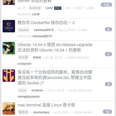
Server 地址的更新
132
29
Android
•
Livid
•
Jun 7, 2020
• Lastly
PRO
replied by
Livid
教你写 Dockerfile 保你出坑－ 2
5
Docker
•
caicloud2015
•
Sep 2, 2016
• Lastly
replied by
caicloud2015
Ubuntu 14.04.4 使用 do-release-upgrade
无法检测到 Ubuntu 16.04.1 的更新
1
问与答
•
AifeiI
•
Jul 22, 2016
• Lastly replied by
crazycen
有没有一个比较成熟的脚本，能够自动替
换当前系统的源(sources.list, 想建立中国
源的 docker )？
3
Linux
•
eromoe
•
Jul 21, 2016
• Lastly replied by
mengskysama
mac terminal 连接 Linux 很卡顿
13
程序员
•
mortonnex
•
Jul 8, 2016
• Lastly replied