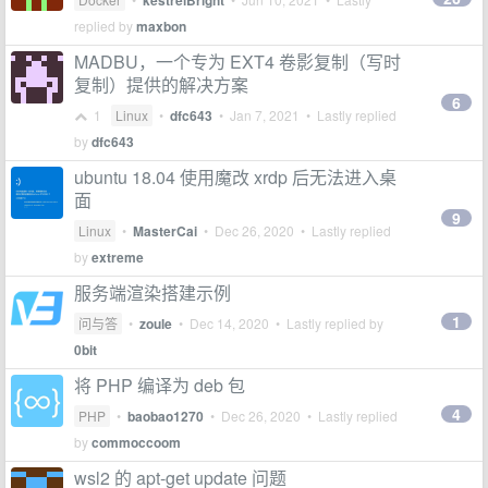
kestrelBright
replied by
maxbon
MADBU，一个专为 EXT4 卷影复制（写时
复制）提供的解决方案
6
1
Linux
•
dfc643
•
Jan 7, 2021
• Lastly replied
by
dfc643
ubuntu 18.04 使用魔改 xrdp 后无法进入桌
面
9
Linux
•
MasterCai
•
Dec 26, 2020
• Lastly replied
by
extreme
服务端渲染搭建示例
1
问与答
•
zoule
•
Dec 14, 2020
• Lastly replied by
0bit
将 PHP 编译为 deb 包
4
PHP
•
baobao1270
•
Dec 26, 2020
• Lastly replied
by
commoccoom
wsl2 的 apt-get update 问题