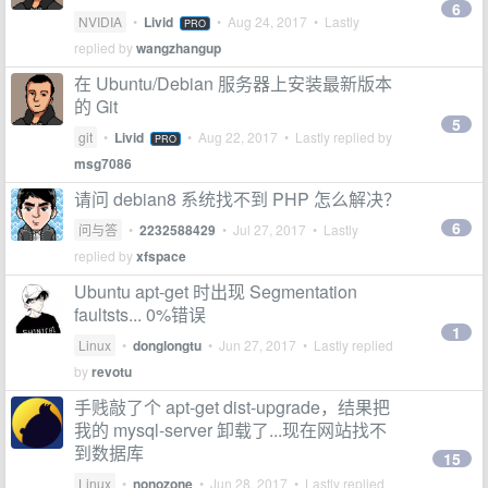
6
NVIDIA
•
Livid
•
Aug 24, 2017
• Lastly
PRO
replied by
wangzhangup
在 Ubuntu/Debian 服务器上安装最新版本
的 Git
5
git
•
Livid
•
Aug 22, 2017
• Lastly replied by
PRO
msg7086
请问 debian8 系统找不到 PHP 怎么解决？
6
问与答
•
2232588429
•
Jul 27, 2017
• Lastly
replied by
xfspace
Ubuntu apt-get 时出现 Segmentation
faultsts... 0%错误
1
Linux
•
donglongtu
•
Jun 27, 2017
• Lastly replied
by
revotu
手贱敲了个 apt-get dist-upgrade，结果把
我的 mysql-server 卸载了...现在网站找不
到数据库
15
Linux
•
nonozone
•
Jun 28, 2017
• Lastly replied