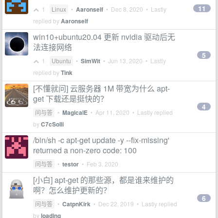
11
1
Linux
•
Aaronself
•
Dec 8, 2020
• Lastly
replied by
Aaronself
win10+ubuntu20.04 更新 nvidia 驱动后无
法连接网络
5
1
Ubuntu
•
SimWit
•
Jun 13, 2020
• Lastly
replied by
Tink
[不懂就问] 云服务器 1M 带宽为什么 apt-
get 下载还是挺快的？
4
问与答
•
MagicalE
•
Apr 11, 2020
• Lastly replied
by
C7cSolli
/bin/sh -c apt-get update -y --fix-missing'
returned a non-zero code: 100
问与答
•
testor
•
Feb 3, 2020
[小白] apt-get 的那些源，都是谁来维护的
啊？怎么维护更新的？
6
问与答
•
CatpnKirk
•
Dec 22, 2019
• Lastly replied
by
loading