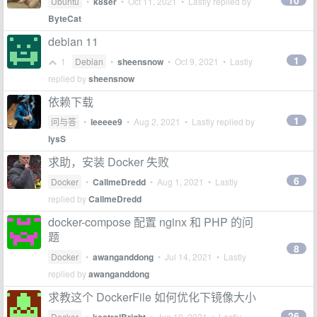
10
Ubuntu
•
k8ser
•
Oct 11, 2021
• Lastly replied by
ByteCat
debian 11
1
1
Debian
•
sheensnow
•
Oct 9, 2021
• Lastly
replied by
sheensnow
依赖下载
1
问与答
•
leeeee9
•
Aug 2, 2021
• Lastly replied by
lysS
求助，安装 Docker 失败
6
Docker
•
CallmeDredd
•
Aug 1, 2021
• Lastly
replied by
CallmeDredd
docker-compose 配置 nginx 和 PHP 的问
题
8
Docker
•
awanganddong
•
Jul 14, 2021
• Lastly
replied by
awanganddong
求教这个 DockerFile 如何优化下镜像大小
26
Docker
•
•
Jun 10, 2021
• Lastly