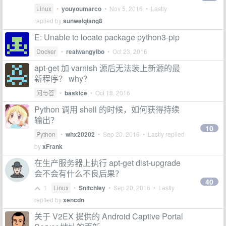
Linux
•
youyoumarco
•
Nov 5, 2016
• Lastly
replied by
sunweiqiang8
E: Unable to locate package python3-pip
Docker
•
realwangyibo
•
Oct 23, 2016
apt-get 加 varnish 源后无法装上新源的最
新程序？ why？
问与答
•
baskice
•
Oct 18, 2016
Python 调用 shell 的时候，如何获得持续
输出？
10
Python
•
whx20202
•
Sep 20, 2016
• Lastly replied
by
xFrank
在生产服务器上执行 apt-get dist-upgrade
会不会有什么不良后果？
40
1
Linux
•
Snitchley
•
Sep 20, 2016
• Lastly
replied by
xencdn
关于 V2EX 提供的 Android Captive Portal