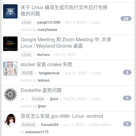
关于 Linux 编译生成可执行文件后打包移
植的问题
29
Linux
•
yang3121099
•
Nov 4, 2022
• Lastly
replied by
cattyhouse
Google Meeting 和 Zoom Meeting 中, 共享
Linux / Wayland Gnome 桌面
Linux
•
wuruxu
•
Oct 19, 2022
docker 安装 cmake 失败
4
问与答
•
fangwenxue
•
Aug 31, 2022
• Lastly
replied by
leimao
Dockefile 姿势问题
1
1
Docker
•
jjnox
•
Aug 30, 2022
• Lastly
replied by
jjnox
现在怎么安装 gcc-i686- Linux -android
1
Android
•
Kasumi20
•
Jul 15, 2022
• Lastly replied
by
aneostart173