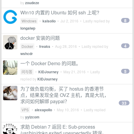
by
zoudeze
Win10 内置的 Ubuntu 如何 ssh 上呢?
8
Windows
•
kalsolio
•
Jul 2, 2016
• Lastly replied by
longaiwp
docker 安装的问题
4
Docker
•
freaks
•
Aug 28, 2016
• Lastly replied by
wshcdr
一个 Docker Demo 的问题。
5
问与答
•
KIDJourney
•
May 21, 2016
• Lastly
replied by
KIDJourney
为了做负载均衡，买了 hostus 的香港节
点，结果发现全是 OVZ 主机，真是大坑，
求问如何解绑 paypal？
33
VPS
•
alexapollo
•
May 10, 2016
• Lastly replied
by
yylzcom
求助 Debian 7 返回 E: Sub-process
/usr/bin/dpkg exited unexpectedly 错误。