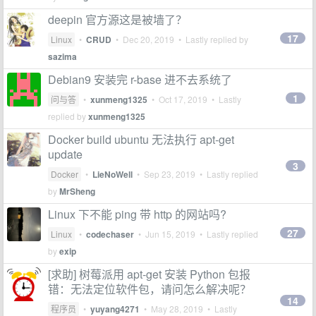
deepin 官方源这是被墙了？
17
Linux
•
CRUD
•
Dec 20, 2019
• Lastly replied by
sazima
Debian9 安装完 r-base 进不去系统了
1
问与答
•
xunmeng1325
•
Oct 17, 2019
• Lastly
replied by
xunmeng1325
Docker build ubuntu 无法执行 apt-get
update
3
Docker
•
LieNoWell
•
Sep 23, 2019
• Lastly replied
by
MrSheng
Linux 下不能 ping 带 http 的网站吗?
27
Linux
•
codechaser
•
Jun 15, 2019
• Lastly replied
by
exip
[求助] 树莓派用 apt-get 安装 Python 包报
错：无法定位软件包，请问怎么解决呢？
14
程序员
•
yuyang4271
•
May 28, 2019
• Lastly