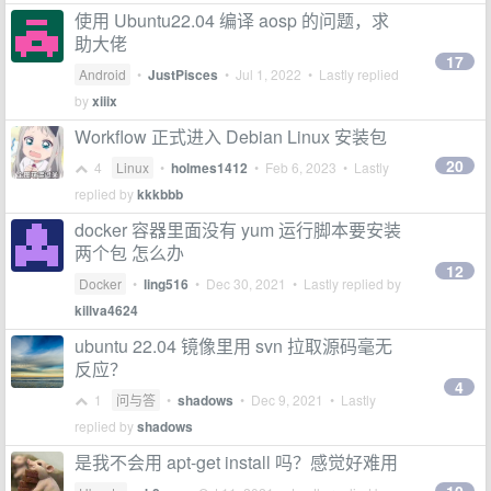
使用 Ubuntu22.04 编译 aosp 的问题，求
助大佬
17
Android
•
JustPisces
•
Jul 1, 2022
• Lastly replied
by
xiiix
Workflow 正式进入 Debian Linux 安装包
20
4
Linux
•
holmes1412
•
Feb 6, 2023
• Lastly
replied by
kkkbbb
docker 容器里面没有 yum 运行脚本要安装
两个包 怎么办
12
Docker
•
ling516
•
Dec 30, 2021
• Lastly replied by
killva4624
ubuntu 22.04 镜像里用 svn 拉取源码毫无
反应？
4
1
问与答
•
shadows
•
Dec 9, 2021
• Lastly
replied by
shadows
是我不会用 apt-get install 吗？感觉好难用