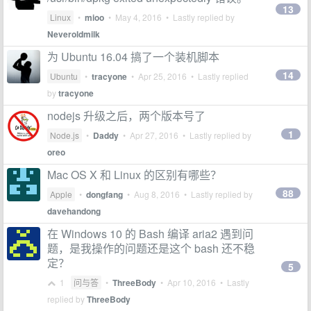
13
Linux
•
mioo
•
May 4, 2016
• Lastly replied by
Neveroldmilk
为 Ubuntu 16.04 搞了一个装机脚本
14
Ubuntu
•
tracyone
•
Apr 25, 2016
• Lastly replied
by
tracyone
nodejs 升级之后，两个版本号了
1
Node.js
•
Daddy
•
Apr 27, 2016
• Lastly replied by
oreo
Mac OS X 和 Linux 的区别有哪些？
88
Apple
•
dongfang
•
Aug 8, 2016
• Lastly replied by
davehandong
在 Windows 10 的 Bash 编译 aria2 遇到问
题，是我操作的问题还是这个 bash 还不稳
定？
5
1
问与答
•
ThreeBody
•
Apr 10, 2016
• Lastly
replied by
ThreeBody