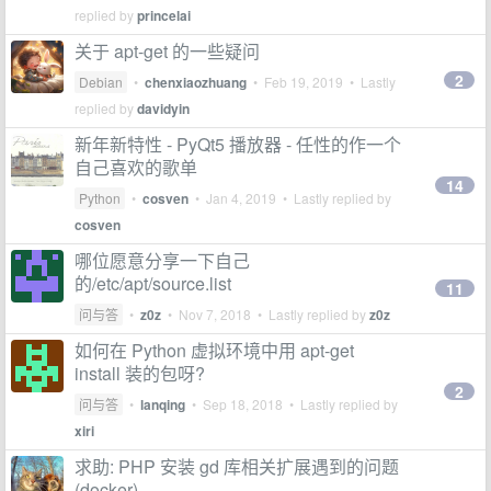
replied by
princelai
关于 apt-get 的一些疑问
2
Debian
•
chenxiaozhuang
•
Feb 19, 2019
• Lastly
replied by
davidyin
新年新特性 - PyQt5 播放器 - 任性的作一个
自己喜欢的歌单
14
Python
•
cosven
•
Jan 4, 2019
• Lastly replied by
cosven
哪位愿意分享一下自己
的/etc/apt/source.list
11
问与答
•
z0z
•
Nov 7, 2018
• Lastly replied by
z0z
如何在 Python 虚拟环境中用 apt-get
install 装的包呀?
2
问与答
•
lanqing
•
Sep 18, 2018
• Lastly replied by
xiri
求助: PHP 安装 gd 库相关扩展遇到的问题
(docker)