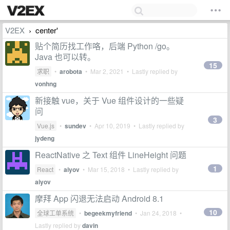
V2EX
center'
›
贴个简历找工作咯，后端 Python /go。
Java 也可以转。
15
求职
•
arobota
•
Mar 2, 2021
• Lastly replied by
vonhng
新接触 vue，关于 Vue 组件设计的一些疑
问
3
Vue.js
•
sundev
•
Apr 10, 2019
• Lastly replied by
jydeng
ReactNative 之 Text 组件 LineHeight 问题
1
React
•
aiyov
•
Mar 15, 2018
• Lastly replied by
aiyov
摩拜 App 闪退无法启动 Android 8.1
10
全球工单系统
•
begeekmyfriend
•
Jan 24, 2018
•
Lastly replied by
davin