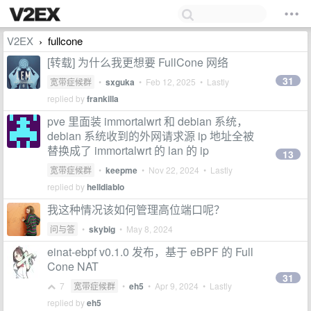
V2EX
fullcone
›
[转载] 为什么我更想要 FullCone 网络
31
宽带症候群
•
sxguka
•
Feb 12, 2025
• Lastly
replied by
frankilla
pve 里面装 immortalwrt 和 debian 系统，
debian 系统收到的外网请求源 ip 地址全被
替换成了 immortalwrt 的 lan 的 ip
13
宽带症候群
•
keepme
•
Nov 22, 2024
• Lastly
replied by
helldiablo
我这种情况该如何管理高位端口呢？
问与答
•
skybig
•
May 8, 2024
einat-ebpf v0.1.0 发布，基于 eBPF 的 Full
Cone NAT
31
7
宽带症候群
•
eh5
•
Apr 9, 2024
• Lastly
replied by
eh5