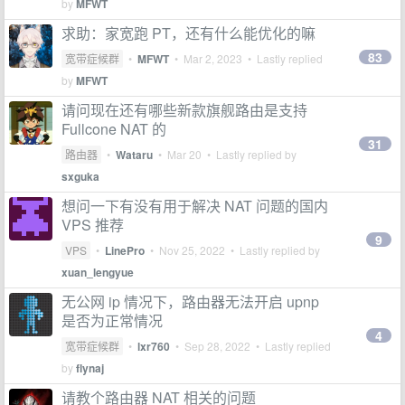
by
MFWT
求助：家宽跑 PT，还有什么能优化的嘛
83
宽带症候群
•
MFWT
•
Mar 2, 2023
• Lastly replied
by
MFWT
请问现在还有哪些新款旗舰路由是支持
Fullcone NAT 的
31
路由器
•
Wataru
•
Mar 20
• Lastly replied by
sxguka
想问一下有没有用于解决 NAT 问题的国内
VPS 推荐
9
VPS
•
LinePro
•
Nov 25, 2022
• Lastly replied by
xuan_lengyue
无公网 ip 情况下，路由器无法开启 upnp
是否为正常情况
4
宽带症候群
•
lxr760
•
Sep 28, 2022
• Lastly replied
by
flynaj
请教个路由器 NAT 相关的问题