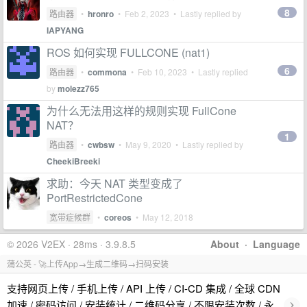
8
路由器
•
hronro
•
Feb 2, 2023
• Lastly replied by
IAPYANG
ROS 如何实现 FULLCONE (nat1)
6
路由器
•
commona
•
Feb 10, 2023
• Lastly replied
by
molezz765
为什么无法用这样的规则实现 FullCone
NAT？
1
路由器
•
cwbsw
•
May 9, 2020
• Lastly replied by
CheekiBreeki
求助：今天 NAT 类型变成了
PortRestrictedCone
宽带症候群
•
coreos
•
May 12, 2018
© 2026 V2EX · 28ms · 3.9.8.5
About
·
Language
蒲公英 - 🚀上传App→生成二维码→扫码安装
支持网页上传 / 手机上传 / API 上传 / CI-CD 集成 / 全球 CDN
›
加速 / 密码访问 / 安装统计 / 二维码分享 / 不限安装次数 / 永