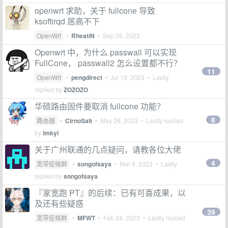
openwrt 求助，关于 fullcone 导致
ksoftirqd 居高不下
OpenWrt
•
RheatiN
•
Sep 26, 2023
Openwrt 中，为什么 passwall 可以实现
FullCone， passwall2 怎么设置都不行？
11
OpenWrt
•
pengdirect
•
Jul 19, 2023
• Lastly
replied by
ZOZOZO
华硕路由固件要取消 fullcone 功能？
8
路由器
•
CirnoSalt
•
May 26, 2023
• Lastly replied
by
lmkyl
关于广州联通的几点疑问，请教各位大佬
4
宽带症候群
•
songofsaya
•
Mar 9, 2023
• Lastly
replied by
songofsaya
『家宽跑 PT』的后续：已有可喜成果，以
及还有些疑惑
39
宽带症候群
•
MFWT
•
Feb 24, 2023
• Lastly replied