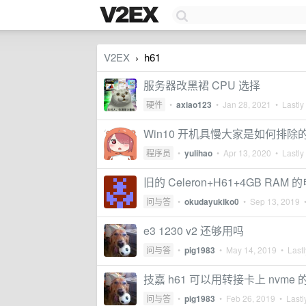
V2EX
h61
›
服务器改黑裙 CPU 选择
硬件
•
axiao123
•
Jan 28, 2021
• Lastly
Win10 开机具慢大家是如何排除
程序员
•
yulihao
•
Apr 13, 2020
• Lastly
旧的 Celeron+H61+4GB 
问与答
•
okudayukiko0
•
Sep 13, 2019
•
e3 1230 v2 还够用吗
问与答
•
pig1983
•
May 14, 2019
• Lastl
技嘉 h61 可以用转接卡上 nvme 的 
问与答
•
pig1983
•
Feb 26, 2019
• Lastl