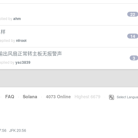
22
plied by
ahm
么样
14
replied by
nfroot
示器无输出风扇正常转主板无报警声
3
eplied by
ysc3839
·
FAQ
·
Solana
·
4073 Online
Highest 6679
·
Select Langua
7:56
·
JFK 20:56