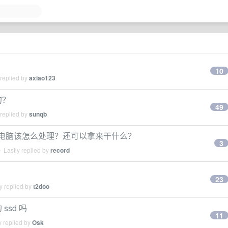
10
 replied by
axiao123
的？
49
 replied by
sunqb
RAM 的电脑该怎么处理？还可以拿来干什么？
3
 Lastly replied by
record
23
y replied by
t2doo
ssd 吗
11
y replied by
Osk