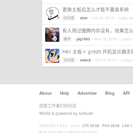
更换主板后怎么才能不重装系统
问与答
•
ahm
•
Feb 26, 2019
• Lastly re
有人用过傲腾内存没有，效果怎
硬件
•
pig1983
•
Nov 16, 2018
• Lastly 
H61 主板＋ g1620 开机显
问与答
•
shierji
•
Oct 10, 2017
• Lastly r
About
·
Help
·
Advertise
·
Blog
·
API
创意工作者们的社区
World is powered by solitude
VERSION: 3.9.8.5 · 35ms ·
UTC 00:56
·
PVG 08:56
·
LAX 1
♥ Do have faith in what you're doing.