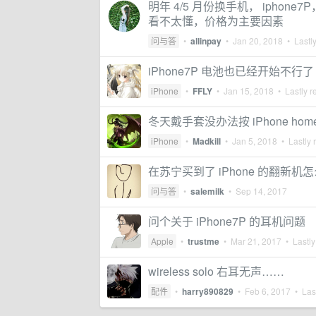
明年 4/5 月份换手机， ipho
看不太懂，价格为主要因素
问与答
•
allinpay
•
Jan 20, 2018
• Lastly
iPhone7P 电池也已经开始不行了
iPhone
•
FFLY
•
Jan 15, 2018
• Lastly r
冬天戴手套没办法按 iPhone hom
iPhone
•
Madkill
•
Jan 5, 2018
• Lastly 
在苏宁买到了 iPhone 的翻新机
问与答
•
salemilk
•
Sep 14, 2017
问个关于 iPhone7P 的耳机问题
Apple
•
trustme
•
Mar 21, 2017
• Lastly
wireless solo 右耳无声……
配件
•
harry890829
•
Feb 6, 2017
• Last