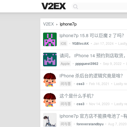
V2EX
iphone7p
›
iphone7p 15.8 可以巨魔 2 了吗？
iOS
•
YGBlvcAK
•
Jan 17, 2024
• Lastly
请问， iPhone 14 预约到
Apple
•
pppguest3962
•
Sep 9, 2022
• L
iPhone 杀后台的逻辑究竟是啥？
问与答
•
css3
•
Feb 16, 2021
• Lastly r
这个是什么手机？
问与答
•
css3
•
Nov 14, 2020
• Lastly r
iphone7p 官方店不能换电池了
问与答
•
foreverstandbyu
•
Aug 7, 2020