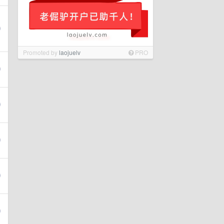
Promoted by
laojuelv
PRO