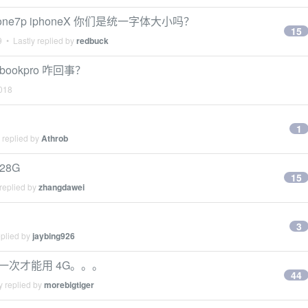
one7p iphoneX 你们是统一字体大小吗？
15
9
• Lastly replied by
redbuck
bookpro 咋回事？
018
1
 replied by
Athrob
128G
15
replied by
zhangdawei
3
eplied by
jaybing926
启一次才能用 4G。。。
44
y replied by
morebigtiger