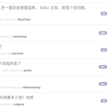
 wifi 人手一靠近就速度猛降， 5Ghz 正常，是我个别问题，
9
tly replied by
NeoChen
59
replied by
hahasong
了
6
eplied by
unicloud
听不到我声音了
31
 Lastly replied by
portis
21
Lastly replied by
nidehanwang
方换外屏要多少钱？肉疼
5
 replied by
edgnoz