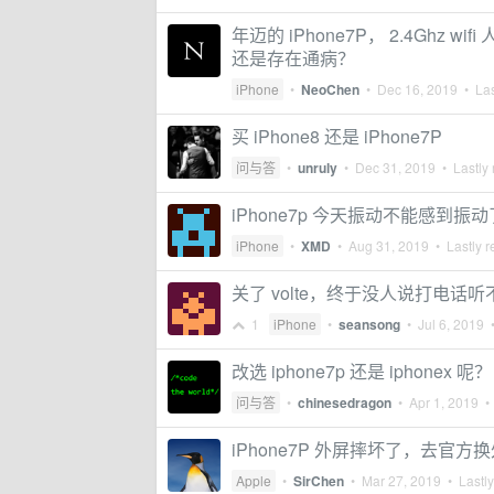
年迈的 iPhone7P， 2.4Ghz
还是存在通病？
iPhone
•
NeoChen
•
Dec 16, 2019
• Las
买 iPhone8 还是 iPhone7P
问与答
•
unruly
•
Dec 31, 2019
• Lastly 
iPhone7p 今天振动不能感到振动
iPhone
•
XMD
•
Aug 31, 2019
• Lastly r
关了 volte，终于没人说打电话
1
iPhone
•
seansong
•
Jul 6, 2019
•
改选 iphone7p 还是 iphonex 呢？
问与答
•
chinesedragon
•
Apr 1, 2019
• 
iPhone7P 外屏摔坏了，去官
Apple
•
SirChen
•
Mar 27, 2019
• Lastly