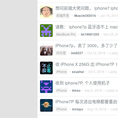
想问前端大佬问题， iphone7 iph
前端开发
•
MuscleOf2016
•
Jan 16, 201
请教： iphone7p 蓝牙连不上 mac
MacBook Pro
•
lm19681205
•
Nov 25, 2
iPhone7p，卖了 3000，多了少了
问与答
•
lnn9527
•
Oct 12, 2018
• Lastly
收 iPhone X 256G 出 iPhone7P 
iPhone
•
axuahui
•
Oct 5, 2018
• Lastly 
收到 iphone7P, 个人使用机子
iPhone
•
timxu
•
Sep 6, 2018
• Lastly r
iPhone7P 每次进出电梯都要重
iPhone
•
mcluyu
•
Aug 13, 2018
• Lastl