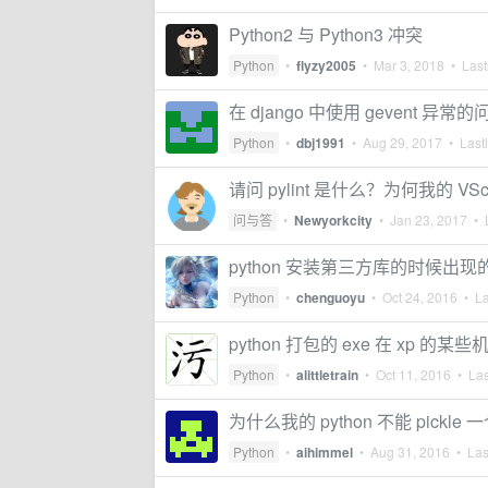
Python2 与 Python3 冲突
Python
•
flyzy2005
•
Mar 3, 2018
• Lastl
在 django 中使用 gevent 异常的
Python
•
dbj1991
•
Aug 29, 2017
• Lastl
请问 pylint 是什么？为何我的 V
问与答
•
Newyorkcity
•
Jan 23, 2017
• L
python 安装第三方库的时候出
Python
•
chenguoyu
•
Oct 24, 2016
• La
python 打包的 exe 在 xp 的
Python
•
alittletrain
•
Oct 11, 2016
• Las
为什么我的 python 不能 pickle 一个
Python
•
aihimmel
•
Aug 31, 2016
• Last