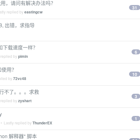
 死活不能用，请问有解决办法吗？
31
tly replied by
eastingcw
edDB, 出错，求指导
速度和下载速度一样？
6
 replied by
pimin
装和使用？
10
plied by
72vc48
n2.7运行不了。。。求救
3
 replied by
zyshart
y
1
• Lastly replied by
ThunderEX
hon 解释器" 脚本