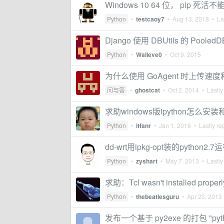
Windows 10 64 位， pip
Python
•
testcaoy7
•
Aug 13, 2018
• Las
Django 使用 DBUtils 的 Pool
Python
•
Walleve0
•
Oct 9, 2015
为什么使用 GoAgent 时上传
问与答
•
ghostcat
•
Oct 2, 2014
• Lastly
求助windows版ipython怎么安
Python
•
itfanr
•
Jan 1, 2016
• Lastly re
dd-wrt用ipkg-opt装的pytho
Python
•
zyshart
•
May 7, 2013
• Lastly
求助：Tcl wasn't installed properl
Python
•
thebeatlesguru
•
Apr 23, 2013
发布一个基于 py2exe 的打包 "pyt