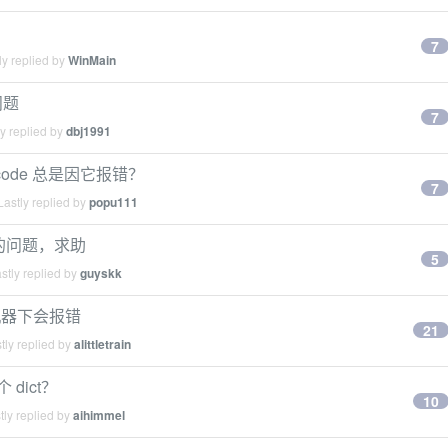
7
y replied by
WinMain
问题
7
y replied by
dbj1991
Scode 总是因它报错？
7
astly replied by
popu111
现的问题，求助
5
stly replied by
guyskk
某些机器下会报错
21
tly replied by
alittletrain
 dict？
10
ly replied by
aihimmel