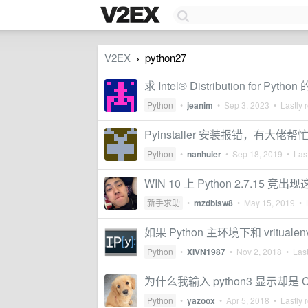
V2EX
python27
›
求 Intel® Distribution for Pyth
Python
•
jeanim
•
Sep 3, 2023
• Lastly 
Pyinstaller 安装报错，有大佬
Python
•
nanhuier
•
Sep 18, 2019
• Last
WIN 10 上 Python 2.7.15 竞
新手求助
•
mzdblsw8
•
May 15, 2019
• L
如果 Python 主环境下和 vritua
Python
•
XIVN1987
•
Nov 2, 2018
• Last
为什么我输入 python3 显示却是 C:\p
Python
•
yazoox
•
Apr 5, 2018
• Lastly 