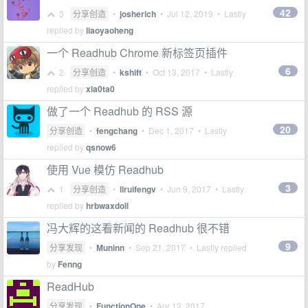
42
3
分享创造
•
josherich
•
Jul 12, 2019
• Lastly
replied by
liaoyaoheng
一个 Readhub Chrome 新标签页插件
6
2
分享创造
•
kshift
•
Oct 13, 2017
• Lastly
replied by
xia0ta0
做了一个 Readhub 的 RSS 源
20
分享创造
•
fengchang
•
Dec 1, 2017
• Lastly
replied by
qsnow6
使用 Vue 模仿 Readhub
3
1
分享创造
•
liruifengv
•
Jun 9, 2017
• Lastly
replied by
hrbwaxdoll
冯大辉的这看新闻的 Readhub 很不错
9
分享发现
•
Muninn
•
Sep 21, 2017
• Lastly replied
by
Fenng
ReadHub
分享发现
•
FunctionOne
•
Apr 12, 2017