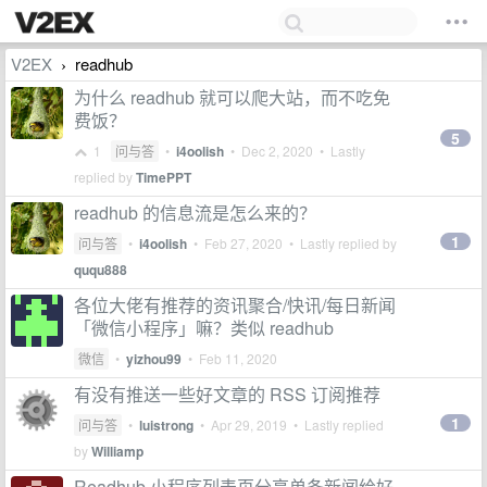
V2EX
readhub
›
为什么 readhub 就可以爬大站，而不吃免
费饭？
5
1
问与答
•
i4oolish
•
Dec 2, 2020
• Lastly
replied by
TimePPT
readhub 的信息流是怎么来的？
1
问与答
•
i4oolish
•
Feb 27, 2020
• Lastly replied by
ququ888
各位大佬有推荐的资讯聚合/快讯/每日新闻
「微信小程序」嘛？类似 readhub
微信
•
yizhou99
•
Feb 11, 2020
有没有推送一些好文章的 RSS 订阅推荐
1
问与答
•
luistrong
•
Apr 29, 2019
• Lastly replied
by
Williamp
Readhub 小程序列表页分享单条新闻给好