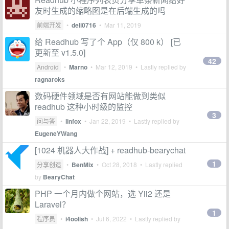
友时生成的缩略图是在后端生成的吗
前端开发
•
deli0716
•
Mar 11, 2019
给 Readhub 写了个 App（仅 800 k） [已
更新至 v1.5.0]
42
Android
•
Marno
•
Mar 12, 2019
• Lastly replied by
ragnaroks
数码硬件领域是否有网站能做到类似
readhub 这种小时级的监控
3
问与答
•
linfox
•
Jan 22, 2019
• Lastly replied by
EugeneYWang
[1024 机器人大作战] + readhub-bearychat
1
分享创造
•
BenMix
•
Oct 28, 2018
• Lastly replied
by
BearyChat
PHP 一个月内做个网站，选 Yii2 还是
Laravel？
1
程序员
•
i4oolish
•
Jul 6, 2022
• Lastly replied by