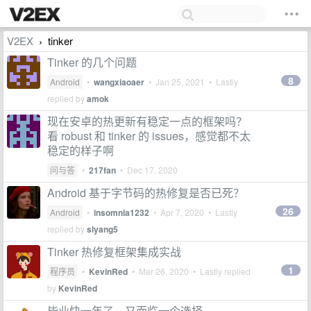
V2EX
tinker
›
Tinker 的几个问题
8
Android
•
wangxiaoaer
•
Jan 25, 2021
• Lastly
replied by
amok
现在安卓的热更新有稳定一点的框架吗？
看 robust 和 tinker 的 issues，感觉都不太
稳定的样子啊
问与答
•
217fan
•
Dec 17, 2020
Android 基于字节码的热修复是否已死？
26
Android
•
insomnia1232
•
Apr 7, 2020
• Lastly
replied by
slyang5
Tinker 热修复框架集成实战
1
程序员
•
KevinRed
•
Mar 26, 2020
• Lastly replied
by
KevinRed
毕业快一年了，又面临一个选择