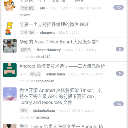
22
职场话题
•
sty
•
May 17, 2017
• Lastly replied by
fallenff
分享一个支持插件编程的微信 BOT
分享创造
•
chuanwu
•
Mar 31, 2017
华硕的 Asus Tinker Board 大家怎么看?
3
程序员
•
MasterMonkey
•
Jul 4, 2017
• Lastly
replied by
also1412
Android 热修复技术选型——三大流派解析
2
1
问与答
•
alibaichuan
•
Oct 25, 2016
• Lastly
replied by
alibaichuan
微信开源 Android 热修复框架 Tinker，支
持在无需升级 APK 的前提下更新 dex,
library and resources 文件
34
微信
•
qixinghaitang
•
Sep 27, 2016
• Lastly
replied by
gamexg
微信 Tinker 负责人张绍文关于 Android 热