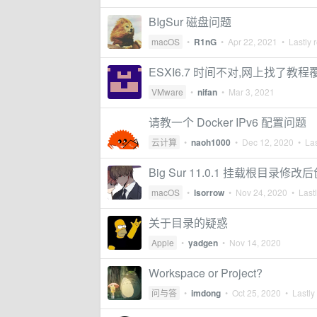
BIgSur 磁盘问题
macOS
•
R1nG
•
Apr 22, 2021
• Lastly 
ESXI6.7 时间不对,网上找了教程覆盖 loc
VMware
•
nifan
•
Mar 3, 2021
请教一个 Docker IPv6 配置问题
云计算
•
naoh1000
•
Dec 12, 2020
• Las
Big Sur 11.0.1 挂载根目录修改
macOS
•
lsorrow
•
Nov 24, 2020
• Lastl
关于目录的疑惑
Apple
•
yadgen
•
Nov 14, 2020
Workspace or Project?
问与答
•
imdong
•
Oct 25, 2020
• Lastly