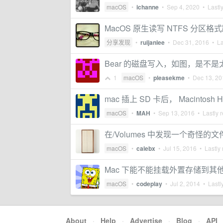
macOS
•
ichanne
•
Sep 4, 2020
• Lastly
MacOS 原生读写 NTFS 分区
分享发现
•
ruijanlee
•
Dec 31, 2016
• La
Bear 的磁盘写入，如图，是不
1
macOS
•
pleasekme
•
Dec 13, 20
mac 插上 SD 卡后， Macintosh 
macOS
•
MAH
•
Sep 13, 2016
• Lastly r
在/Volumes 中发现一个奇怪的
macOS
•
calebx
•
Jul 15, 2016
• Lastly 
Mac 下能不能挂载外置存储到其
macOS
•
codeplay
•
Jul 2, 2014
• Lastly
About
·
Help
·
Advertise
·
Blog
·
API