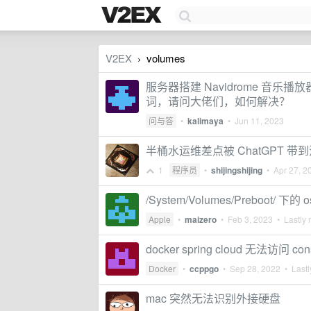
V2EX
volumes
›
服务器搭建 Navidrome 音乐播
词，请问大佬们，如何解决？
问与答
•
kalimaya
•
Jun 11, 2023
半桶水运维差点被 ChatGPT 带
1
程序员
•
shijingshijing
•
Apr 27, 2
/System/Volumes/Preboot/ 下的
Apple
•
maizero
•
Feb 3, 2023
• Lastly 
docker spring cloud 无法访问 co
Docker
•
ccppgo
•
Sep 28, 2022
• Lastl
mac 突然无法识别外接硬盘