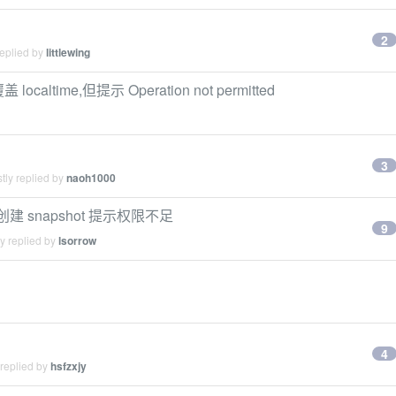
2
replied by
littlewing
altime,但提示 Operation not permitted
3
tly replied by
naoh1000
后创建 snapshot 提示权限不足
9
y replied by
lsorrow
4
 replied by
hsfzxjy