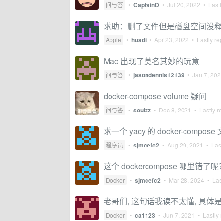
问与答
•
CaptainD
•
Jul 20, 2022
• Lastl
求助：删了文件但是磁盘空间没
Apple
•
huadi
•
Apr 23, 2022
• Lastly re
Mac 出现了莫名其妙的玩意
问与答
•
jasondennis12139
•
Jan 7, 20
docker-compose volume 疑问
问与答
•
soulzz
•
Dec 8, 2021
• Lastly r
求一个 yacy 的 docker-compose
程序员
•
sjmcefc2
•
Aug 29, 2021
• Last
这个 dockercompose 哪里错了
Docker
•
sjmcefc2
•
Mar 28, 2024
• Las
老哥们, 这句话我读不太懂, 具体
Docker
•
ca1123
•
Jun 7, 2021
• Lastly 