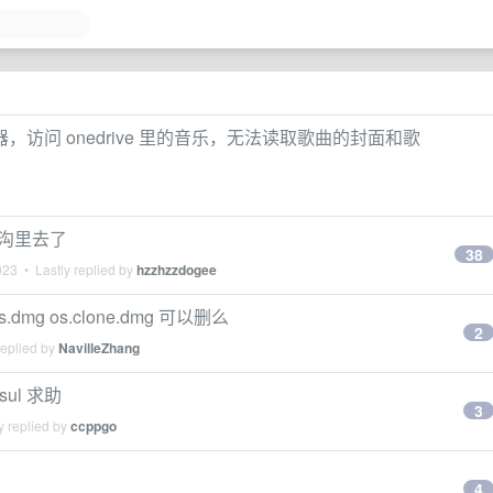
放器，访问 onedrive 里的音乐，无法读取歌曲的封面和歌
到沟里去了
38
023
• Lastly replied by
hzzhzzdogee
 os.dmg os.clone.dmg 可以删么
2
replied by
NavilleZhang
nsul 求助
3
y replied by
ccppgo
4