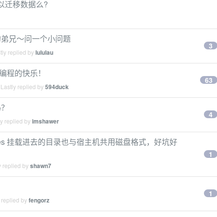
个玩意可以迁移数据么?
PI 的弟兄～问一个小问题
3
ly replied by
lululau
童年时编程的快乐！
63
Lastly replied by
594duck
吗？
4
y replied by
imshawer
olumes 挂载进去的目录也与宿主机共用磁盘格式，好坑好
1
 replied by
shawn7
1
 replied by
fengorz