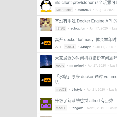
nfs-client-provisioner 这
Kubernetes
•
d0m2o08
•
Aug 13, 2020
有没有用过 Docker Engine A
问与答
•
sologgfun
•
Jun 17, 2020
• Last
离开 docker for mac，体会
1
macOS
•
JJstyle
•
Jul 11, 2020
• 
大家最近的时间机器备份有问题
Apple
•
mrweiwei
•
Apr 27, 2020
• Lastl
「水帖」原来 docker 通过 v
坑！
macOS
•
JJstyle
•
Apr 21, 2020
• Lastly
升级了新系统感觉 alfred 有点炸
macOS
•
fengorz
•
Nov 9, 2019
• Lastly