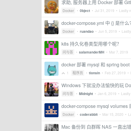
求助, 服务器上用 Docker 部署 Gitlab
Docker
•
0bject
•
Jul 31, 2019
• Lastly r
docker-compose.yml 中 {} 是什么
Docker
•
ruandao
•
Jun 5, 2019
• Lastly
k8s 持久化卷类型用哪个呢？
问与答
•
salamanderMH
•
Mar 7, 2019
docker 部署 mysql 和 sprin
1
程序员
•
tionsin
•
Feb 27, 2019
• L
Windows 下就没办法愉快的玩 Doc
问与答
•
Midnight
•
Jan 6, 2019
• Lastly
docker-compose mysql v
Docker
•
coderabbit
•
Mar 15, 2020
• La
Mac 备份到 白群晖 NAS 一直出