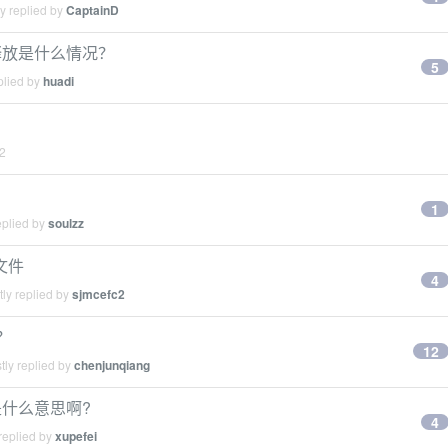
y replied by
CaptainD
释放是什么情况？
5
plied by
huadi
22
1
eplied by
soulzz
 文件
4
ly replied by
sjmcefc2
呢？
12
tly replied by
chenjunqiang
是什么意思啊?
4
replied by
xupefei