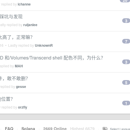
20
 replied by
ichanne
格式踩坑与发现
3
stly replied by
ruijanlee
是太高了，正常嘛？
7
16
• Lastly replied by
UnknownR
HD 和/Volumes/Transcend shell 配色不同，为什么？
3
eplied by
MAH
文件，敢不敢删？
5
replied by
gesse
他位置？
1
 replied by
orzfly
·
FAQ
·
Solana
·
2669 Online
Highest 6679
·
Select Langua