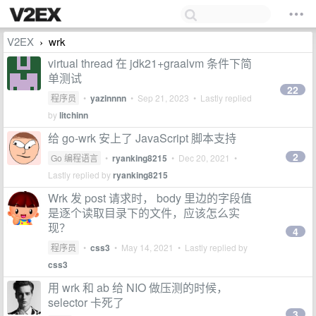
V2EX
wrk
›
virtual thread 在 jdk21+graalvm 条件下简
单测试
22
程序员
•
yazinnnn
•
Sep 21, 2023
• Lastly replied
by
litchinn
给 go-wrk 安上了 JavaScript 脚本支持
2
Go 编程语言
•
ryanking8215
•
Dec 20, 2021
•
Lastly replied by
ryanking8215
Wrk 发 post 请求时， body 里边的字段值
是逐个读取目录下的文件，应该怎么实
现？
4
程序员
•
css3
•
May 14, 2021
• Lastly replied by
css3
用 wrk 和 ab 给 NIO 做压测的时候，
selector 卡死了
3