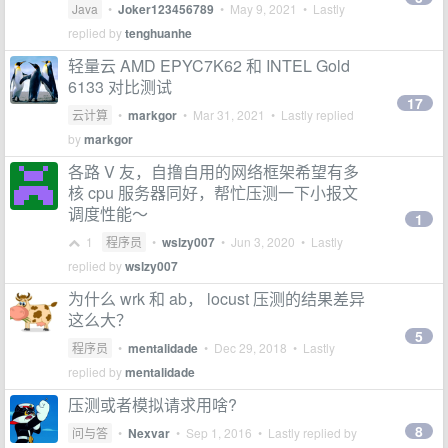
Java
•
Joker123456789
•
May 9, 2021
• Lastly
replied by
tenghuanhe
轻量云 AMD EPYC7K62 和 INTEL Gold
6133 对比测试
17
云计算
•
markgor
•
Mar 31, 2021
• Lastly replied
by
markgor
各路 V 友，自撸自用的网络框架希望有多
核 cpu 服务器同好，帮忙压测一下小报文
调度性能～
1
1
程序员
•
wslzy007
•
Jun 3, 2020
• Lastly
replied by
wslzy007
为什么 wrk 和 ab， locust 压测的结果差异
这么大？
5
程序员
•
mentalidade
•
Dec 29, 2018
• Lastly
replied by
mentalidade
压测或者模拟请求用啥?
8
问与答
•
Nexvar
•
Sep 1, 2016
• Lastly replied by