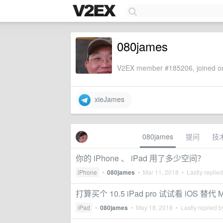
080james
V2EX member #185206, joined on
xieJames
080james
提问
技
你的 iPhone 、 iPad 用了多少空间？
iPhone
•
080james
•
Mar 11, 2018
• Lastly replie
打算买个 10.5 iPad pro 试试看 iOS 替代
iPad
•
080james
•
May 18, 2018
• Lastly replied 