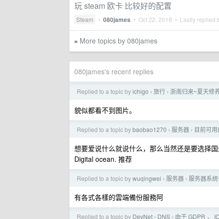
玩 steam 欧卡 比较好的配置
Steam
•
080james
•
Oct 22, 2018
• Lastly replied
More topics by 080james
»
080james's recent replies
Replied to a topic by
ichigo
旅行
浙南归来~夏天修养
›
›
貌似都看不到图片。
Replied to a topic by
baobao1270
服务器
目前可用
›
›
想要爱说什么就说什么，那么当然还是要选择国
Digital ocean. 推荐
Replied to a topic by
wuqingwei
服务器
服务器系统
›
›
有各式各樣的雲端備份服務阿
Replied to a topic by
DevNet
DNS
由于 GDPR ，
›
›