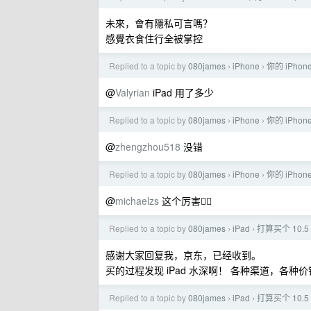
未來，會有隱私可言嗎？
感覺衣食住行全被掌控
Replied to a topic by
080james
iPhone
你的 iPho
›
›
@
Valyrian
iPad 用了多少
Replied to a topic by
080james
iPhone
你的 iPho
›
›
@
zhengzhou518
没错
Replied to a topic by
080james
iPhone
你的 iPho
›
›
@
michaelzs
这个厉害👍🏻
Replied to a topic by
080james
iPad
打算买个 10.5 
›
›
感谢大家回复我，京东，已经收到。
买的过程发现 iPad 水深啊！ 各种渠道，各种
Replied to a topic by
080james
iPad
打算买个 10.5 
›
›