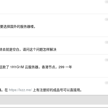
1
1
要选择国外的服务器喽。
1
进去就是空白，请问这个问题怎样解决
1
款了 1H1G1M 云服务器，香港节点，299 一年
1
器。在
https://lxzz.me/
上有注册好的成品号可以直接用。