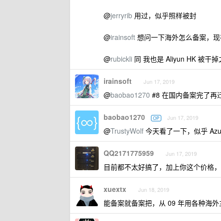
@
jerryrib
用过，似乎照样被封
@
irainsoft
想问一下海外怎么备案，现在
@
rubickli
同 我也是 Aliyun HK 被
irainsoft
Jun 17, 2019
@
baobao1270
#8 在国内备案完了再
baobao1270
Jun 17, 2019
OP
@
TrustyWolf
今天看了一下，似乎 Azu
QQ2171775959
Jun 17, 2019
目前都不太好搞了，加上你这个价格，
xuextx
Jun 18, 2019
能备案就备案把，从 09 年用各种海