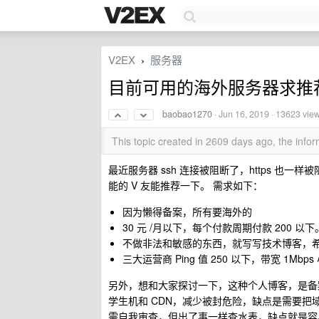
V2EX
服务器
›
目前可用的海外服务器求推
baobao1270
·
Jun 16, 2019
· 13623 vie
This topic created in 2609 days ago, the inf
最近服务器 ssh 连接被阻断了，https 也一
能的 V 友能推荐一下。 需求如下：
因为懒得备案，所有要海外的
30 元 /月以下，每个付款周期付款 200 
不做非法和敏感的东西，就写写技术博客，希
三大运营商 Ping 值 250 以下，带宽 1M
另外，想和大家探讨一下，这种个人博客，是备
学生机和 CDN，减少被封危险，缺点是需要把
需自我审查，但出了事一样查水表，缺点就是容