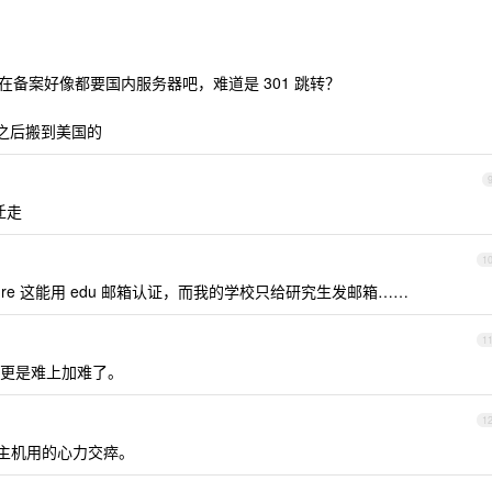
备案好像都要国内服务器吧，难道是 301 跳转？
干掉之后搬到美国的
迁走
1
re 这能用 edu 邮箱认证，而我的学校只给研究生发邮箱……
1
更是难上加难了。
1
外主机用的心力交瘁。