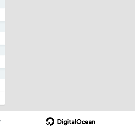
3
3
3
3
e