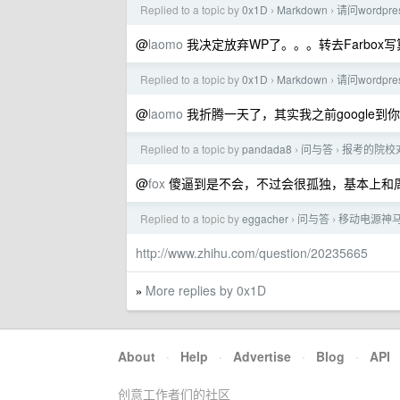
Replied to a topic by
0x1D
Markdown
请问wordp
›
›
@
laomo
我决定放弃WP了。。。转去Farbox
Replied to a topic by
0x1D
Markdown
请问wordp
›
›
@
laomo
我折腾一天了，其实我之前google
Replied to a topic by
pandada8
问与答
报考的院校
›
›
@
fox
傻逼到是不会，不过会很孤独，基本上和
Replied to a topic by
eggacher
问与答
移动电源神
›
›
http://www.zhihu.com/question/20235665
More replies by 0x1D
»
About
·
Help
·
Advertise
·
Blog
·
API
创意工作者们的社区