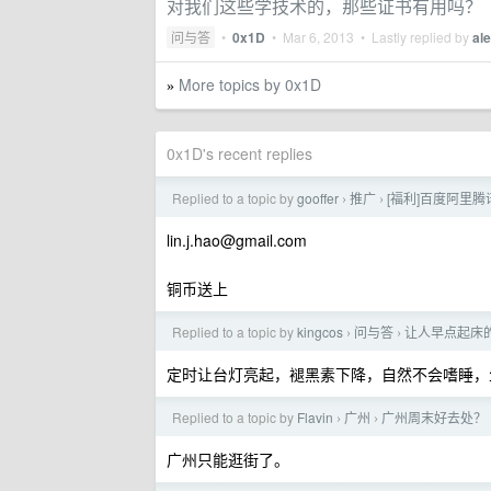
对我们这些学技术的，那些证书有用吗？
问与答
•
0x1D
•
Mar 6, 2013
• Lastly replied by
ale
More topics by 0x1D
»
0x1D's recent replies
Replied to a topic by
gooffer
推广
[福利]百度阿里腾讯
›
›
lin.j.hao@gmail.com
铜币送上
Replied to a topic by
kingcos
问与答
让人早点起床
›
›
定时让台灯亮起，褪黑素下降，自然不会嗜睡，
Replied to a topic by
Flavin
广州
广州周末好去处？
›
›
广州只能逛街了。