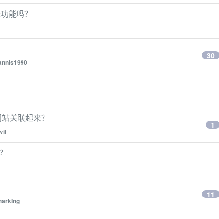
推送功能吗？
30
annis1990
k这些网站关联起来？
1
vil
识？
11
harkIng