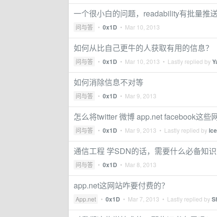
一个很小白的问题，readability有批量
问与答
•
0x1D
•
Mar 10, 2013
如何从比自己更牛的人获取有用的信息？
问与答
•
0x1D
•
Mar 10, 2013
• Lastly replied by
Y
如何消除信息不对等
问与答
•
0x1D
•
Mar 9, 2013
怎么将twitter 微博 app.net faceboo
问与答
•
0x1D
•
Mar 9, 2013
• Lastly replied by
ice
通信工程 学SDN的话，需要什么必备知
问与答
•
0x1D
•
Mar 8, 2013
app.net这网站咋要付费的？
App.net
•
0x1D
•
Mar 7, 2013
• Lastly replied by
S