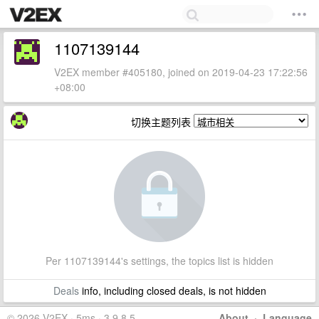
1107139144
V2EX member #405180, joined on 2019-04-23 17:22:56
+08:00
切换主题列表
Per 1107139144's settings, the topics list is hidden
Deals
info, including closed deals, is not hidden
© 2026 V2EX · 5ms · 3.9.8.5
About
·
Language