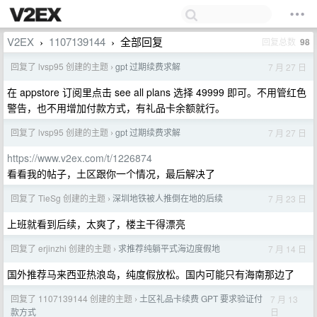
V2EX
1107139144
全部回复
回复总数
98
›
›
回复了 lvsp95 创建的主题
gpt 过期续费求解
7 月 27 日
›
在 appstore 订阅里点击 see all plans 选择 49999 即可。不用管红色
警告，也不用增加付款方式，有礼品卡余额就行。
回复了 lvsp95 创建的主题
gpt 过期续费求解
7 月 27 日
›
https://www.v2ex.com/t/1226874
看看我的帖子，土区跟你一个情况，最后解决了
回复了 TieSg 创建的主题
深圳地铁被人推倒在地的后续
7 月 23 日
›
上班就看到后续，太爽了，楼主干得漂亮
回复了 erjinzhi 创建的主题
求推荐纯躺平式海边度假地
7 月 14 日
›
国外推荐马来西亚热浪岛，纯度假放松。国内可能只有海南那边了
回复了 1107139144 创建的主题
土区礼品卡续费 GPT 要求验证付
7 月 13
›
日
款方式