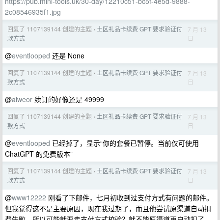
https://pub.mini-tools.uk/30-day/12210c51-bc5f-4e5d-9888-
2c08546935f1.jpg
回复了 1107139144 创建的主题
土区礼品卡续费 GPT 要求验证付
7 月 13
›
日
款方式
@
eventlooped
还是 None
回复了 1107139144 创建的主题
土区礼品卡续费 GPT 要求验证付
7 月 13
›
日
款方式
@
aiweor
续订的好像还是 49999
回复了 1107139144 创建的主题
土区礼品卡续费 GPT 要求验证付
7 月 13
›
日
款方式
@
eventlooped
已经掉了，显示“你的套餐已暂停。当前仅可使用
ChatGPT 的免费版本”
回复了 1107139144 创建的主题
土区礼品卡续费 GPT 要求验证付
7 月 13
›
日
款方式
@
www12222
刚看了下邮件，七月初收到过支付方式有问题的邮件。
但我觉得这不是主要原因，现在我过期了，而且他尝试原渠道自动扣
费失败，所以可能就要走支付方式校验？就不能原渠道再自动扣了。