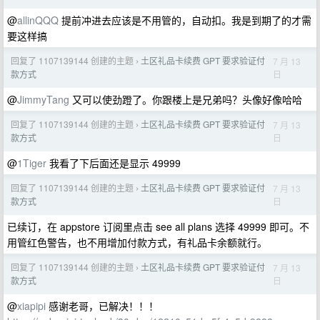
@
allinQQQ
提前冲进去应该是不用管的，自动扣。我是到期了的才需
要这样搞
回复了 1107139144 创建的主题
土区礼品卡续费 GPT 要求验证付
7 月 13
›
日
款方式
@
JimmyTang
又可以使劲蹬了。你跟楼上是兄弟吗？头像好像哈哈
回复了 1107139144 创建的主题
土区礼品卡续费 GPT 要求验证付
7 月 13
›
日
款方式
@
1Tiger
我看了下后面还是显示 49999
回复了 1107139144 创建的主题
土区礼品卡续费 GPT 要求验证付
7 月 13
›
日
款方式
已续订，在 appstore 订阅里点击 see all plans 选择 49999 即可。不
用管红色警告，也不用增加付款方式，有礼品卡余额就行。
回复了 1107139144 创建的主题
土区礼品卡续费 GPT 要求验证付
7 月 13
›
日
款方式
@
xiapipi
感谢老哥，已解决！！！