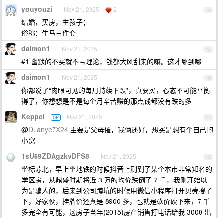
youyouzi
Nov 21, 2025
2
14
结婚，买房，生孩子；
俗称：牛马三件套
daimon1
Nov 21, 2025
15
#1 幽默的不买就不亏理论，钱都大风刮来的嘛。这才哪到哪
daimon1
Nov 21, 2025
16
你都说了“肉眼可见的每月持续下跌”，真要买，心态不可能平衡
得了，你想想是不是每个月辛苦赚的那点钱都没有跌的多
Keppel
Nov 21, 2025
OP
17
@
Duanye7X24
主要是父母催，我俩还好，想买是想有个自己的
小窝
1sU69ZDAgzkvDFS8
Nov 21, 2025
18
坐标苏北，早上坐地铁的时候抖音上刷到了某个本市非常知名的
学区房，从鼎盛时期将近 3 万的均价跌倒了 7 千，我刚开始以
为是骗人的，后来到公司蹲坑的时候用微信小程序打开贝壳搜了
下，好家伙，挂牌价还真是 8900 多，也就是砍价砍下来，7 千
多完全有可能，这房子当年(2015)房产销售打电话给我 3000 出