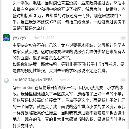
头一平米，毛坯，当时嫌位置差没买，后来政府搬过去，然后本
市最有名的小学和初中纷纷开设了校区，然后房价一路猛涨，鼎
盛时期接近 3 万，去年看的时候还有一万多，现在居然跌倒 7
千，反正我是不建议 OP 买，包括二线也是，一线没想过买房不
清楚行情是怎么样。
yvyvyv
Nov 21, 2025
19
主要决定权在不在自己这，女方说要买才能结，父母想让你早点
成家买就买吧，这时候你要理智的说房价会跌仿佛站在来所有人
的对立面。很多事自己左右不了。
如果你能决策，那就先租，等到非买不可(孩子上学)再考虑，要
是你的预见性够强，买到未来的学区房说不定还会赚。
1sU69ZDAgzkvDFS8
Nov 21, 2025
20
@
PeterKim
在疫情最开始的第一年，因为小孩儿要上小学的缘
故，我稀里糊涂加入了学区房大军，想给孩子上好一点的小学，
所以算是比较高价位接盘了，重点不是这个，而是我儿子幼儿园
的一个同学，就是买了我上面说的这个重点小学的学区房，跟我
一样算是临近高价位接盘，当时我有想过要不要咬咬牙也去这个
地方，现在的我，真的非常非常感谢当时的我，感谢我当时没有
打脸充胖子。