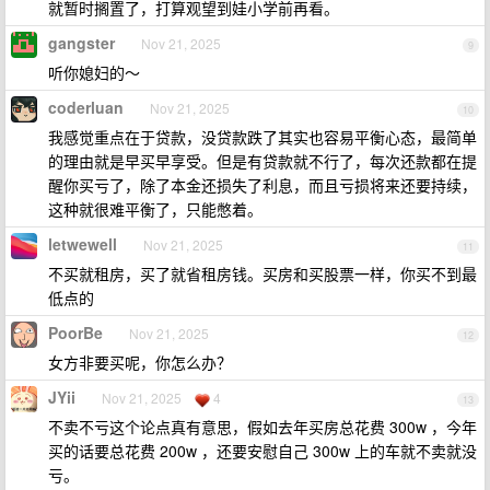
就暂时搁置了，打算观望到娃小学前再看。
gangster
Nov 21, 2025
9
听你媳妇的～
coderluan
Nov 21, 2025
10
我感觉重点在于贷款，没贷款跌了其实也容易平衡心态，最简单
的理由就是早买早享受。但是有贷款就不行了，每次还款都在提
醒你买亏了，除了本金还损失了利息，而且亏损将来还要持续，
这种就很难平衡了，只能憋着。
letwewell
Nov 21, 2025
11
不买就租房，买了就省租房钱。买房和买股票一样，你买不到最
低点的
PoorBe
Nov 21, 2025
12
女方非要买呢，你怎么办？
JYii
Nov 21, 2025
4
13
不卖不亏这个论点真有意思，假如去年买房总花费 300w ，今年
买的话要总花费 200w ，还要安慰自己 300w 上的车就不卖就没
亏。