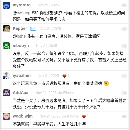
mytoroto
Nov 21, 2025
34
@
cwliang
#32 你没结婚吧？你看下楼主的前提，以及楼主的问
题是，如果买了如何平衡心态
Keppel
Nov 21, 2025
OP
35
@
hshe
我有一套自建房，没装修，家是天津郊区
mbooyn
Nov 21, 2025
36
没事，反正一起合计每年跌个 10%，再跌几年起步，如果能接
受这个跌幅就可以买呀。又不是不允许房子跌，有钱人买上已经
爽住了
iyaozhen
Nov 21, 2025
1
37
这个玩意儿你一点话语权都没有。房价全靠丈母娘
AddAaa
Nov 21, 2025 via iPhone
38
当然是不买了，房价远未见底。如果买了三五年后大概率首付要
跌没，少说要亏几十万，有这几十万干什么不好？
wegbjwjm
Nov 21, 2025 via iPhone
1
39
不缺就买，早买早享受，人生不过几十年