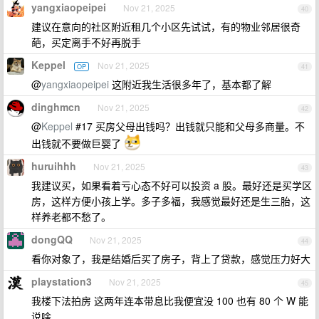
yangxiaopeipei
Nov 21, 2025
40
建议在意向的社区附近租几个小区先试试，有的物业邻居很奇
葩，买定离手不好再脱手
Keppel
Nov 21, 2025
OP
41
@
yangxiaopeipei
这附近我生活很多年了，基本都了解
dinghmcn
Nov 21, 2025
42
@
Keppel
#17 买房父母出钱吗？出钱就只能和父母多商量。不
出钱就不要做巨婴了
huruihhh
Nov 21, 2025
43
我建议买，如果看着亏心态不好可以投资 a 股。最好还是买学区
房，这样方便小孩上学。多子多福，我感觉最好还是生三胎，这
样养老都不愁了。
dongQQ
Nov 21, 2025
44
看你对象了，我是结婚后买了房子，背上了贷款，感觉压力好大
playstation3
Nov 21, 2025
45
我楼下法拍房 这两年连本带息比我便宜没 100 也有 80 个 W 能
说啥