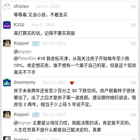
zhixiao
Nov 21, 2025
21
等等看 又没小孩，不着急买
K332
Nov 21, 2025
22
真打算买的话，记得不要买高层
Keppel
Nov 21, 2025
OP
23
@
yvyvyv
@
PeterKim
#18 我坐标天津，从我关注房子开始每年至少跌
10%，肯定想买房，谁不想有一个属于自己的家，但是这个现状
真买不下手
dearmymy
Nov 21, 2025
1
24
房子未来两年还有至少百分之 30 下跌空间，房产税看样子很快
要出了。出了之后才是房子第一波底部。建议跟你媳妇说说，租
房住 2 两年，相当于少上班 5 年说不定。
Keppel
Nov 21, 2025
OP
25
@
yvyvyv
主要是父母压力哎，我能决策的话，肯定是不买的。
人生在世真不是什么都是自己能决定的，真累
lswlray
Nov 21, 2025