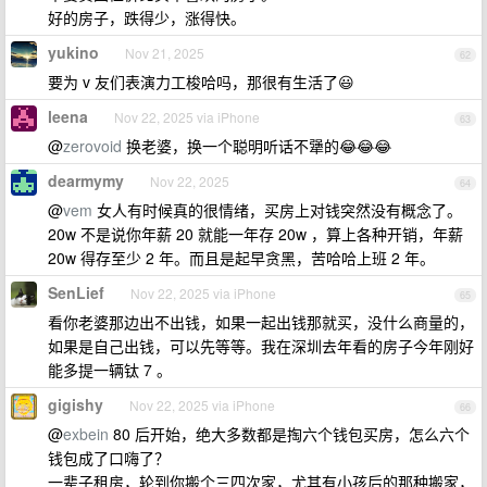
好的房子，跌得少，涨得快。
yukino
Nov 21, 2025
62
要为 v 友们表演力工梭哈吗，那很有生活了😃
leena
Nov 22, 2025 via iPhone
63
@
zerovoid
换老婆，换一个聪明听话不犟的😂😂😂
dearmymy
Nov 22, 2025
64
@
vem
女人有时候真的很情绪，买房上对钱突然没有概念了。
20w 不是说你年薪 20 就能一年存 20w ，算上各种开销，年薪
20w 得存至少 2 年。而且是起早贪黑，苦哈哈上班 2 年。
SenLief
Nov 22, 2025 via iPhone
65
看你老婆那边出不出钱，如果一起出钱那就买，没什么商量的，
如果是自己出钱，可以先等等。我在深圳去年看的房子今年刚好
能多提一辆钛 7 。
gigishy
Nov 22, 2025 via iPhone
66
@
exbein
80 后开始，绝大多数都是掏六个钱包买房，怎么六个
钱包成了口嗨了？
一辈子租房，轮到你搬个三四次家，尤其有小孩后的那种搬家，