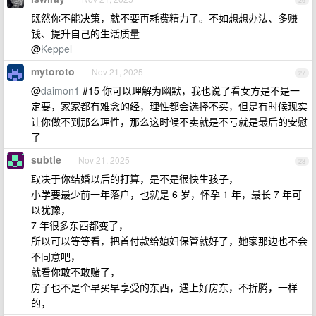
26
既然你不能决策，就不要再耗费精力了。不如想想办法、多赚
钱、提升自己的生活质量
@
Keppel
mytoroto
Nov 21, 2025
27
@
daimon1
#15 你可以理解为幽默，我也说了看女方是不是一
定要，家家都有难念的经，理性都会选择不买，但是有时候现实
让你做不到那么理性，那么这时候不卖就是不亏就是最后的安慰
了
subtle
Nov 21, 2025
28
取决于你结婚以后的打算，是不是很快生孩子，
小学要最少前一年落户，也就是 6 岁，怀孕 1 年，最长 7 年可
以犹豫，
7 年很多东西都变了，
所以可以等等看，把首付款给媳妇保管就好了，她家那边也不会
不同意吧，
就看你敢不敢赌了，
房子也不是个早买早享受的东西，遇上好房东，不折腾，一样
的，