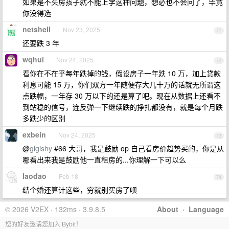
如果是不买房孩子就不能上学这种问题，想必也不会问了，毕竟
你没得选
netshell
Nov 23, 2025
71
还要跌 3 年
wqhui
Nov 24, 2025
72
看你在不在乎每年跌掉的钱，假设房子一年跌 10 万，加上贷款
利息可能 15 万，你们双方一年随便存大几十万的话就无所谓这
点跌幅，一年存 30 万以下的还是算了吧。现在从数据上还看不
到站稳的信号，连反弹一下继续跌的挣扎都没有，就是每个月跌
多跌少的区别
exbein
Nov 24, 2025
73
@
gigishy
#66 大哥，我是鼓励 op 自己看房价趋势买的，你是从
哪看出来我是鼓励他一直租房的...你理解一下可以么
laodao
Feb 18
74
结个婚还算计这些，穷就别买房了呗
© 2026 V2EX · 132ms · 3.9.8.5
About
·
Language
您的好友邀请您加入 Bybit！