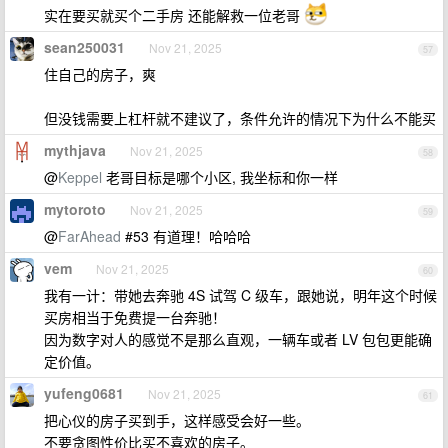
实在要买就买个二手房 还能解救一位老哥
sean250031
Nov 21, 2025
57
住自己的房子，爽
但没钱需要上杠杆就不建议了，条件允许的情况下为什么不能买
mythjava
Nov 21, 2025
58
@
Keppel
老哥目标是哪个小区, 我坐标和你一样
mytoroto
Nov 21, 2025
59
@
FarAhead
#53 有道理！哈哈哈
vem
Nov 21, 2025
60
我有一计：带她去奔驰 4S 试驾 C 级车，跟她说，明年这个时候
买房相当于免费提一台奔驰！
因为数字对人的感觉不是那么直观，一辆车或者 LV 包包更能确
定价值。
yufeng0681
Nov 21, 2025
61
把心仪的房子买到手，这样感受会好一些。
不要贪图性价比买不喜欢的房子。