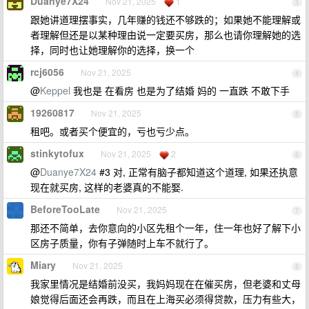
Duanye7X24
Nov 21, 2025
1
3
跟她讲道理摆事实，几年赚的钱还不够跌的；如果她不能理解或
者理解但还是以某种理由说一定要买房，那么也请你理解她的选
择，同时也让她理解你的选择，换一个
rcj6056
Nov 21, 2025
4
@
Keppel
我也是 在看房 也是为了结婚 妈的 一直跌 不敢下手
19260817
Nov 21, 2025
5
租吧。或者买个便宜的，亏也亏少点。
stinkytofux
Nov 21, 2025
2
6
@
Duanye7X24
#3 对, 正常有脑子都知道这个道理, 如果还执意
现在就买房, 这样的老婆真的不能娶.
BeforeTooLate
Nov 21, 2025
7
那还不简单，去你意向的小区先租个一年，住一年也好了解下小
区房子质量，你有子弹随时上车不就行了。
Miary
Nov 21, 2025
8
我家里情况是结婚前没买，我妈妈现在在催买房，但老婆和丈母
娘觉得后面还会再跌，而且在上海买必须得贷款，压力有些大，