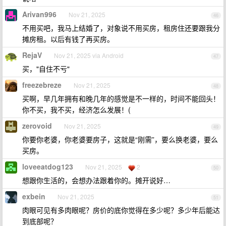
Arivan996
Nov 21, 2025
46
不用买吧，我马上结婚了，对象说不用买房，租房住还要跟我分
摊房租。以后有钱了再买房。
RejaV
Nov 21, 2025 via Android
47
买，"自住不亏"
freezebreze
Nov 21, 2025
48
买啊，早几年拥有和晚几年的感觉是不一样的，时间不能回头！
你不买，我不买，经济怎么发展！(
zerovoid
Nov 21, 2025
49
你要你老婆，你老婆要房子，这就是“刚需”，要么换老婆，要么
买房。
loveeatdog123
Nov 21, 2025
2
50
想跟你生活的，会想办法跟着你的。摊开说好…
exbein
Nov 21, 2025
51
肉眼可见有多肉眼呢？房价的底你觉得在多少呢？多少年后能达
到底部呢？