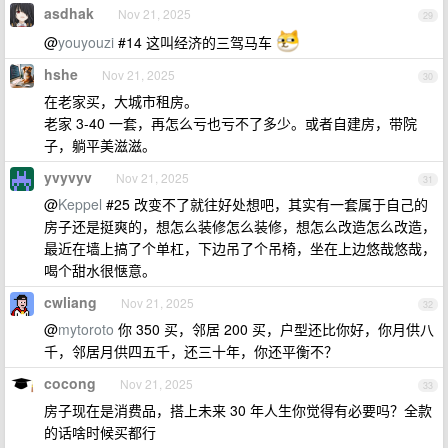
asdhak
Nov 21, 2025
29
@
youyouzi
#14 这叫经济的三驾马车
hshe
Nov 21, 2025
30
在老家买，大城市租房。
老家 3-40 一套，再怎么亏也亏不了多少。或者自建房，带院
子，躺平美滋滋。
yvyvyv
Nov 21, 2025
31
@
Keppel
#25 改变不了就往好处想吧，其实有一套属于自己的
房子还是挺爽的，想怎么装修怎么装修，想怎么改造怎么改造，
最近在墙上搞了个单杠，下边吊了个吊椅，坐在上边悠哉悠哉，
喝个甜水很惬意。
cwliang
Nov 21, 2025
32
@
mytoroto
你 350 买，邻居 200 买，户型还比你好，你月供八
千，邻居月供四五千，还三十年，你还平衡不？
cocong
Nov 21, 2025
33
房子现在是消费品，搭上未来 30 年人生你觉得有必要吗？全款
的话啥时候买都行