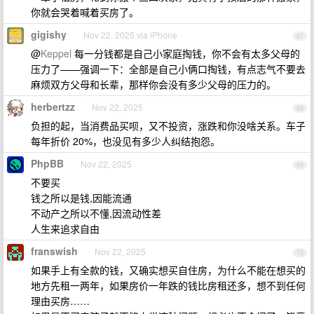
你就会哭着喊着买房了。
gigishy
Nov 22, 2025 via iPhone
67
@
Keppel
每一分钱都是自己小家庭掏钱，你不会有太多父母的
压力了——强调一下：全部是自己小俩口掏钱，有点志气不要去
麻烦双方父母和长辈，那样你会没有多少父母的压力的。
herbertzz
Nov 22, 2025
68
负担的起，当消费品买呗，又不投资，涨跌和你没啥关系。车子
每年折价 20%，也没见有多少人纠结抱怨。
PhpBB
Nov 22, 2025
69
不要买
钱之所以是钱,因能流通
不动产之所以不懂,因流动性差
人生来追求自由
franswish
Nov 22, 2025
70
如果手上有全款的钱，又确实想买自住房，为什么不能在想买的
地方先租一两年，如果房价一年跌的钱比房租还多，想不到任何
理由买房……