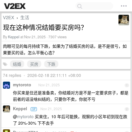
V2EX
生活
›
现在这种情况结婚要买房吗？
By
Keppel
at Nov 21, 2025 · 7307 views
肉眼可见的每月持续下跌，如果为了结婚买房的话，是不是很亏，如
果要买的话，怎么平衡心态？
结婚
买房
下跌
74 replies
•
2026-02-18 22:11:11 +08:00
mytoroto
Nov 21, 2025
1
你买来是住还是准备卖，你结婚对方是不是一定要求房子，都是
前者的话没啥纠结的，只要你不卖，你就不亏
Keppel
Nov 21, 2025
OP
2
@
mytoroto
买来住，10 年后可能换，观察的小区年初到现在跌
了 20%-30% 下不去手