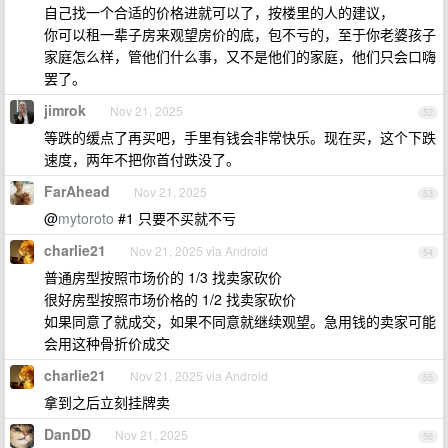
自己找一个合适的价格进就可以了，按楼里的人的建议，
你可以租一辈子房来观望房价的底，包不亏的，至于你老婆孩子
家庭怎么样，管他们什么事，又不是他们的家庭，他们只会口嗨
罢了。
jimrok
Nov 21, 2025
52
等跌的缓点了再买吧，手里有钱会非常快乐。现在买，这个下跌
速度，两年不把你首付跌没了。
FarAhead
Nov 21, 2025
53
@
mytoroto
#1 只要不买就不亏
charlie21
Nov 21, 2025 via Android
54
普通房型按照市场价的 1/3 找卖家砍价
很好房型按照市场价格的 1/2 找卖家砍价
如果同意了就成交，如果不同意就继续观望。急用钱的卖家可能
会用这种骨折价成交
charlie21
Nov 21, 2025 via Android
55
拿到之后立刻挂牌卖
DanDD
Nov 21, 2025
56