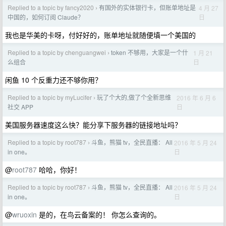
Replied to a topic by fancy2020
有国外的实体银行卡，但账单地址是
4 月 27
›
日
中国的，如何订阅 Claude？
我也是华美的卡呀，付好好的，账单地址就随便填一个美国的
Replied to a topic by chenguangwei
token 不够用，大家是一个什
1 月 21
›
日
么组合
闲鱼 10 个反重力还不够你用？
Replied to a topic by myLucifer
玩了个大的,做了个全新思维
2016 年 6 月 6
›
日
社交 APP
美国服务器速度这么快？能分享下服务器的链接地址吗？
Replied to a topic by root787
斗鱼，熊猫 tv，全民直播： All
2016 年 5 月 24
›
日
in one。
@
root787
哈哈，你好！
Replied to a topic by root787
斗鱼，熊猫 tv，全民直播： All
2016 年 5 月 24
›
日
in one。
@
wruoxin
是的，在鸟云备案的！ 你怎么查询的。