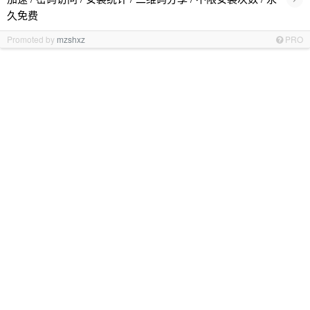
久免费
Promoted by
mzshxz
PRO