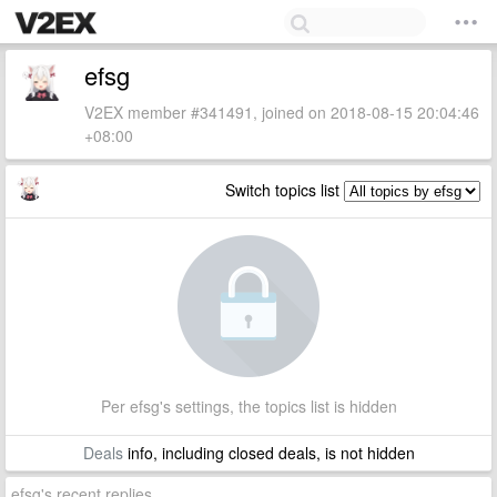
efsg
V2EX member #341491, joined on 2018-08-15 20:04:46
+08:00
Switch topics list
Per efsg's settings, the topics list is hidden
Deals
info, including closed deals, is not hidden
efsg's recent replies