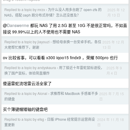
Replied to a topic by mrzx
为什么没人用多台跑了 open-zfs 的
2025 年 12
›
月 13 日
NAS，搭配 ceph 跑分布式存储？怎么还没普及？
@
Danswerme
都玩 NAS 了用 2.5G 甚至 10G 不是很正常吗，不如直
接说 99.99%以上的人不使用也不需要 NAS
Replied to a topic by jiayouzl
想给母亲换一台安卓手机，各位
2025 年 12 月
›
13 日
大佬帮忙推荐下，谢谢
ov 比较省事，可以看看 x300 iqoo15 findx9 ，荣耀 500pro 也行
Replied to a topic by andyskaura
用了接近十年雷蛇鼠标退役，
2025 年 9
›
月 4 日
换了国产鼠标，体验简直爆炸
傻逼雷蛇流氓雷云活全家了
Replied to a topic by Aicnal
求推荐和 MacBook 手感差不多
2025 年 7 月 15
›
日
的键盘
买个薄键帽矮轴的键盘吧
Replied to a topic by efsg
日版 iPhone 经常提示运营商设
2024 年 11 月 18
›
日
置更新