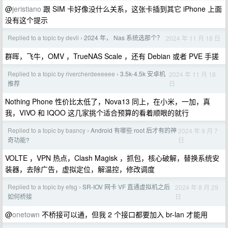
@
jeristiano
跟 SIM 卡好像没什么关系，这张卡插到其它 iPhone 上面
没有这个提示
Replied to a topic by devli
2024 年， Nas 系统选那个？
2024 年 11 月 18 日
›
群晖，飞牛，OMV ，TrueNAS Scale ，还有 Debian 或者 PVE 手搓
Replied to a topic by rivercherdeeeeee
3.5k-4.5k 安卓机
2024 年 11 月 18
›
日
推荐
Nothing Phone 性价比太低了，Nova13 同上，在小米，一加，真
我，VIVO 和 IQOO 这几家挑个适合预算的看着顺眼的就行
Replied to a topic by basncy
Android 有哪些 root 后才有的神
2024 年 9 月 7
›
日
奇功能?
VOLTE ，VPN 热点，Clash Magisk ，抓包，核心破解，替换系统安
装器，去除广告，虚拟定位，解温控，修改调度
Replied to a topic by efsg
SR-IOV 网卡 VF 直通虚拟机之后
2024 年 8 月 29
›
日
如何桥接
@
onetown
不桥接可以通，但我 2 个接口都要加入 br-lan 才能用