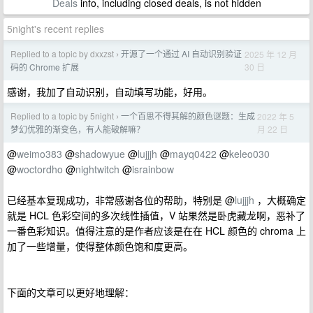
Deals
info, including closed deals, is not hidden
5night's recent replies
Replied to a topic by dxxzst
开源了一个通过 AI 自动识别验证
2025 年 12 月
›
30 日
码的 Chrome 扩展
感谢，我加了自动识别，自动填写功能，好用。
Replied to a topic by 5night
一个百思不得其解的颜色谜题：生成
2022 年 5
›
月 22 日
梦幻优雅的渐变色，有人能破解嘛？
@
weimo383
@
shadowyue
@
lujjjh
@
mayq0422
@
keleo030
@
woctordho
@
nightwitch
@
israinbow
已经基本复现成功，非常感谢各位的帮助，特别是 @
lujjjh
，大概确定
就是 HCL 色彩空间的多次线性插值，V 站果然是卧虎藏龙啊，恶补了
一番色彩知识。值得注意的是作者应该是在在 HCL 颜色的 chroma 上
加了一些增量，使得整体颜色饱和度更高。
下面的文章可以更好地理解：