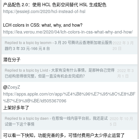
产品配色 2.0：使用 HCL 色彩空间替代 HSL 生成配色
https://jessieji.com/2020/hcl-instead-of-hsl
LCH colors in CSS: what, why, and how?
https://lea.verou.me/2020/04/lch-colors-in-css-what-why-and-how/
Replied to a topic by leomm
3 月 20 号腾讯云香港新加坡云服务
2022 年 3 月
›
20 日
器约 3 年 33 元-166 元 8 台
潜在分子
Replied to a topic by Livid
大家有没有什么事情，是那种自己觉得
2022 年 3
›
月 1 日
已经构思得很完整，但是一直没有机会去完成的？
@
ZoeyZ
https://apps.apple.com/cn/app/%E4%B8%96%E7%95%8C%E8%BF
%B7%E9%9B%BE/id505367096
上架好多年了
Replied to a topic by daen
在惹恼一线内容平台前，我还是试
2020 年 10 月
›
5 日
试做一下这个事情
可以看一下快知，功能完善的多，可惜付费用户太少停止运营了