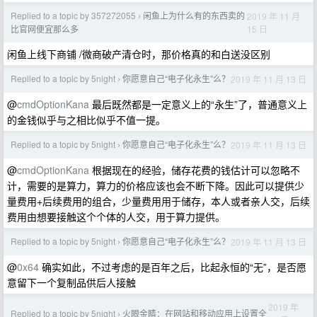
Replied to a topic by 357272055
闲鱼上为什么有的东西卖的
2019 年 11 月
›
15 日
比官网便宜那么多
闲鱼上线下商铺 /微商破产清仓时，那价格真的和白送没区别
Replied to a topic by 5night
你愿意自己“电子化永生”么？
2019 年 11 月 13 日
›
@
cmdOptionKana
最后既然都是一定意义上的“永生”了，普通意义上
的金钱似乎与之相比似乎不值一提。
Replied to a topic by 5night
你愿意自己“电子化永生”么？
2019 年 11 月 13 日
›
@
cmdOptionKana
根据现在的经验，储存花费的钱估计可以忽略不
计，需要的是算力，算力的价格应该也会不断下降。因此可以提供少
量费用+后续费用的组合，少量费用用于储存，本人或者亲人交，后续
费用由想要接触这个个体的人交，用于算力提供。
Replied to a topic by 5night
你愿意自己“电子化永生”么？
2019 年 11 月 13 日
›
@
0x64
确实如此，不过考虑的是百年之后，比起永恒的“无”，是否愿
意留下一个复制品供后人接触
2019 年
Replied to a topic by 5night
火眼金睛：在网站和移动应用上设置全
›