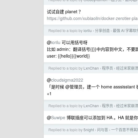
›
›
试试自建 planet ？
https://github.com/xubiaolin/docker-zerotier-pl
Replied to a topic by
iorilu
分享创造
最强 AI 字幕软
›
›
@
iorilu
可以用括号呀
比如 admin：翻译括号{{}}中内容到中文，不
user: {{hello}}{{world}}
Replied to a topic by
LxnChan
程序员
经过米家崩
›
›
@
cloudsigma2022
「是时候 @管理员，建一个 home asssisstan
+1
Replied to a topic by
LxnChan
程序员
经过米家崩
›
›
@
Suwipe
博联插座可以添加到 HA 。HA 就是
Replied to a topic by
5night
问与答
一个百思不得其
›
›