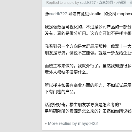
Replied to a topic by
xuddk727
奇思妙想
苏锡常一
›
›
@
xuddk727
导演有意思~leaflet 的公司 mapb
我是做数据可视化的，不过是公司产品的一部分，类似 
没有，真的是做分析用。这方向可能不是楼主想
我看到另一个方向是大屏展示那种。像双十一大
朋友是导演，倒说不定能做。就是一条龙给企业
而楼主本来做的，我就外行了。虽然我知道很多
竟外人都搞不清要什么。
所以楼主如果有商业方面的能力，不如试试展示
下有门槛的产品。
话说很好奇，楼主朋友学导演是怎么考的？
另科研院所的资源是怎么来的？虽然如你所说钱
More replies by mayq0422
»