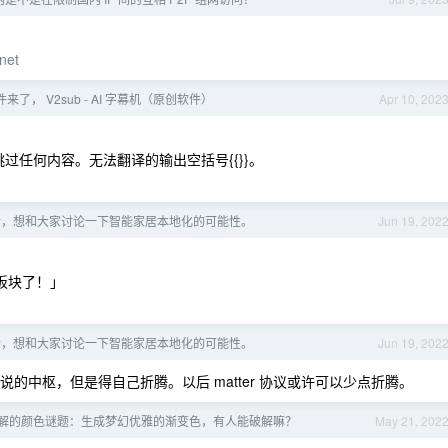
anet
件来了， V2sub - AI 字幕机（原创软件）
Apr 10, 202
要跳过任何内容。无法翻译的输出空括号{{}}。
溃，想和大家讨论一下智能家居本地化的可能性。
Jun 19, 202
t 板块了！」
溃，想和大家讨论一下智能家居本地化的可能性。
Jun 19, 202
你说的中枢，但是得自己折腾。以后 matter 协议或许可以少点折腾。
解的颜色谜题：生成梦幻优雅的渐变色，有人能破解嘛？
May 21, 202