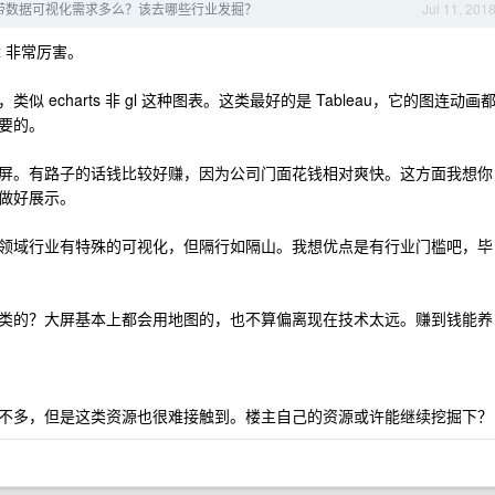
带数据可视化需求多么？该去哪些行业发掘？
Jul 11, 201
ox 非常厉害。
echarts 非 gl 这种图表。这类最好的是 Tableau，它的图连动画
要的。
屏。有路子的话钱比较好赚，因为公司门面花钱相对爽快。这方面我想你
做好展示。
领域行业有特殊的可视化，但隔行如隔山。我想优点是有行业门槛吧，毕
类的？大屏基本上都会用地图的，也不算偏离现在技术太远。赚到钱能养
不多，但是这类资源也很难接触到。楼主自己的资源或许能继续挖掘下？