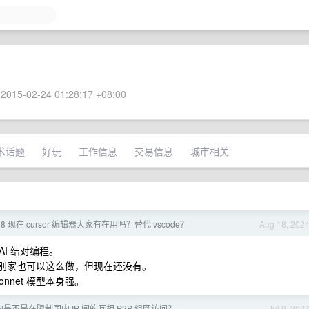
2015-02-24 01:28:17 +08:00
术话题
好玩
工作信息
交易信息
城市相关
8.18 现在 cursor 编辑器大家有在用吗？替代 vscode？
Aug 18, 202
I 结对编程。
想来别家也可以这么做，但现在还没有。
onnet 模型本身强。
是不是在限制国内 IP 间的互相 P2P 组网访问？
Jul 9, 202