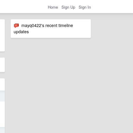
Home
Sign Up
Sign In
mayq0422's recent timeline
updates
4
3