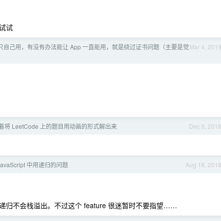
试试
pp 只自己用，有没有办法能让 App 一直能用，就是绕过证书问题（主要是觉
Mar 4, 201
着将 LeetCode 上的题目用动画的形式解出来
Dec 9, 201
avaScript 中用递归的问题
Aug 18, 201
。
不会栈溢出。不过这个 feature 很迷暂时不要指望……