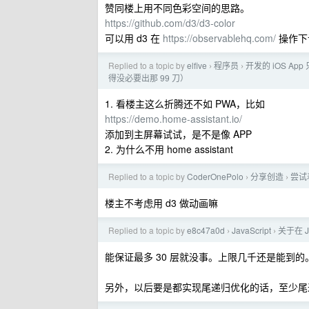
赞同楼上用不同色彩空间的思路。
https://github.com/d3/d3-color
可以用 d3 在
https://observablehq.com/
操作下
Replied to a topic by
elfive
程序员
开发的 iOS A
›
›
得没必要出那 99 刀）
1. 看楼主这么折腾还不如 PWA，比如
https://demo.home-assistant.io/
添加到主屏幕试试，是不是像 APP
2. 为什么不用 home assistant
Replied to a topic by
CoderOnePolo
分享创造
尝试
›
›
楼主不考虑用 d3 做动画嘛
Replied to a topic by
e8c47a0d
JavaScript
关于在 J
›
›
能保证最多 30 层就没事。上限几千还是能到的
另外，以后要是都实现尾递归优化的话，至少尾递归