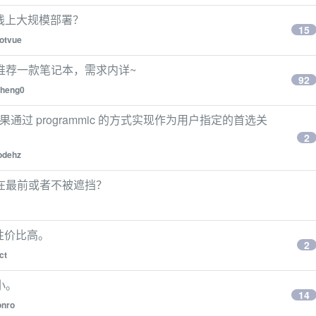
合线上大规模部署？
15
otvue
推荐一款笔记本，需求内详~
92
heng0
果通过 programmic 的方式实现作为用户指定的首选关
2
odehz
在最前或者不被遮挡？
性价比高。
2
ct
小。
14
onro