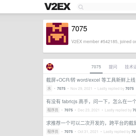
7075
V2EX member #542185, joined on
7075
提问
技术
截屏+OCR/转 word/excel 等工具新鲜
水
•
7075
•
Nov 29, 2021
• Lastly replied by
7075
有没有 fabricjs 高手，问一下，怎么
程序员
•
7075
•
Dec 23, 2021
• Lastly replied by
7
求推荐一个可以二次开发的，跨平台的截
程序员
•
7075
•
Oct 31, 2021
• Lastly replied by
70