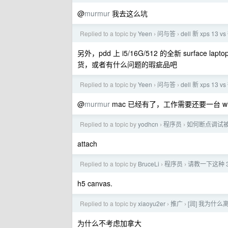
@
murmur
我去这么坑
Replied to a topic by
Yeen
问与答
dell 新 xps 13 
›
›
另外，pdd 上 i5/16G/512 的全新 surfac
货，或者有什么问题的瑕疵品吧
Replied to a topic by
Yeen
问与答
dell 新 xps 13 
›
›
@
murmur
mac 已经有了，工作需要还要一台 w
Replied to a topic by
yodhcn
程序员
如何断点调试被 
›
›
attach
Replied to a topic by
BruceLi
程序员
请教一下这种 
›
›
h5 canvas.
Replied to a topic by
xiaoyu2er
推广
[润] 我为什
›
›
为什么不考虑加拿大