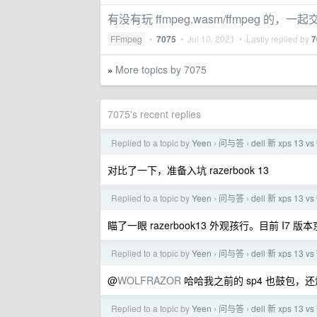
有没有玩 ffmpeg.wasm/ffmpeg 的，一
FFmpeg
•
7075
•
Jul 10, 2021
• Lastly replied by
7
More topics by 7075
»
7075's recent replies
Replied to a topic by
Yeen
问与答
dell 新 xps 13 
›
›
对比了一下，准备入坑 razerbook 13
Replied to a topic by
Yeen
问与答
dell 新 xps 13 
›
›
瞄了一眼 razerbook13 外观孩行。目前 I7
Replied to a topic by
Yeen
问与答
dell 新 xps 13 
›
›
@
WOLFRAZOR
哈哈我之前的 sp4 也鼓包，
Replied to a topic by
Yeen
问与答
dell 新 xps 13 
›
›