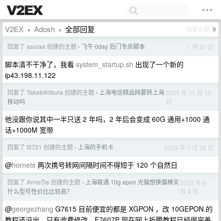
V2EX
Adosh
全部回复
回复总数
9
›
›
回复了 asuraa 创建的主题
飞牛 0day 后门专杀脚本
1 月 31 日
›
脚本清不干净了，我看
system_startup.sh
出现了一个新的
ip43.198.11.122
回复了 TakatoKitsura 创建的主题
上海电信精品网要转上海
2025 年 11 月 12
›
日
移动吗
他没跟你说其中一半只送 2 年吗，2 年后会变成 60G 通用+1000 通
话+1000M 宽带
回复了 f3721 创建的主题
上海的手机卡
2023 年 7 月 28 日
›
@
hornets
两次携号转网间隔时间不得短于 120 个自然日
回复了 ArnieTie 创建的主题
上海联通 10g epon 光猫想换猫棒买
2023 年 6
›
月 4 日
什么型号性价比比较高？
@
georgezhang
G7615 目前便宜的都是 XGPON ，改 10GEPON 的
教程还没出，只有收费修改。F7607P 现在网上折腾教程已经很完善