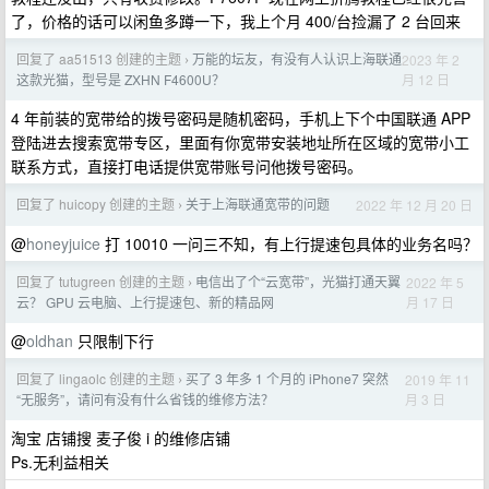
了，价格的话可以闲鱼多蹲一下，我上个月 400/台捡漏了 2 台回来
回复了 aa51513 创建的主题
万能的坛友，有没有人认识上海联通
2023 年 2
›
月 12 日
这款光猫，型号是 ZXHN F4600U？
4 年前装的宽带给的拨号密码是随机密码，手机上下个中国联通 APP
登陆进去搜索宽带专区，里面有你宽带安装地址所在区域的宽带小工
联系方式，直接打电话提供宽带账号问他拨号密码。
回复了 huicopy 创建的主题
关于上海联通宽带的问题
2022 年 12 月 20 日
›
@
honeyjuice
打 10010 一问三不知，有上行提速包具体的业务名吗？
回复了 tutugreen 创建的主题
电信出了个“云宽带”，光猫打通天翼
2022 年 5
›
月 17 日
云？ GPU 云电脑、上行提速包、新的精品网
@
oldhan
只限制下行
回复了 lingaolc 创建的主题
买了 3 年多 1 个月的 iPhone7 突然
2019 年 11
›
月 3 日
“无服务”，请问有没有什么省钱的维修方法？
淘宝 店铺搜 麦子俊 i 的维修店铺
Ps.无利益相关