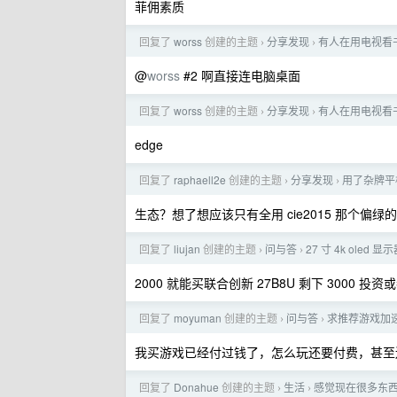
菲佣素质
回复了
worss
创建的主题
分享发现
有人在用电视看
›
›
@
worss
#2 啊直接连电脑桌面
回复了
worss
创建的主题
分享发现
有人在用电视看
›
›
edge
回复了
raphaell2e
创建的主题
分享发现
用了杂牌平
›
›
生态？想了想应该只有全用 cie2015 那个偏绿
回复了
liujan
创建的主题
问与答
27 寸 4k oled 
›
›
2000 就能买联合创新 27B8U 剩下 3000 投资或
回复了
moyuman
创建的主题
问与答
求推荐游戏加
›
›
我买游戏已经付过钱了，怎么玩还要付费，甚至
回复了
Donahue
创建的主题
生活
感觉现在很多东
›
›