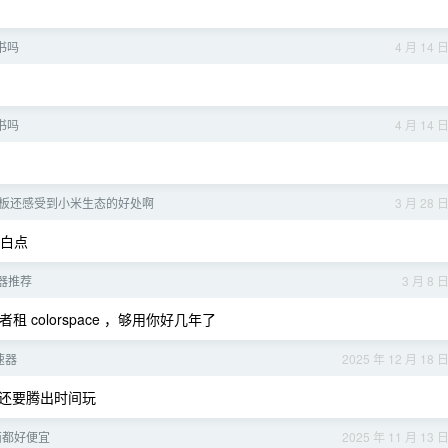
书吗
4 月 14 
书吗
4 月 14 
板还感受到小米生态的好处啊
3 月 28 
的白点
显示器推荐
3 月 8 
者租 colorspace ，够用你好几年了
速器
2025 年 12 月 18 
还要腾出时间玩
西都好便宜
2025 年 11 月 13 