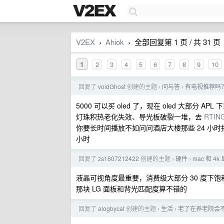
V2EX
Ahiok
全部回复第 1 页 / 共 31 页
›
›
1
2
3
4
5
6
7
8
9
10
回复了
voidGhost
创建的主题
问与答
有电视推荐吗
›
›
5000 可以买 oled 了，现在 oled 大部分 
灯珠积热老化失效、导光板破裂一堆，去
RTIN
你要长时间播放不如问问酒店大楼那些 24 小时
小时
回复了
zs1607212422
创建的主题
硬件
mac 和 4
›
›
液晶可视角度最重要，消费级大部分 30 度下饱和
那块 LG 面板和背光匹配度算不错的
回复了
alogbycat
创建的主题
生活
老了在养老院会
›
›