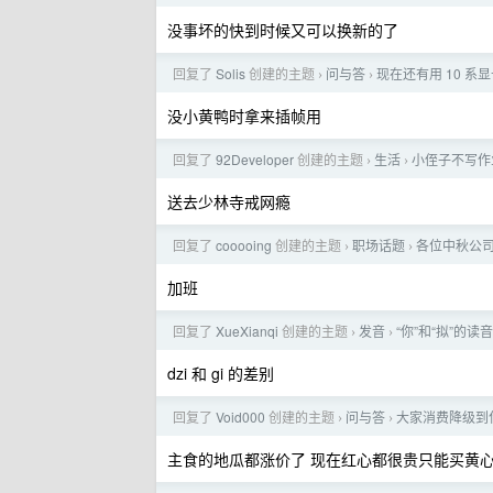
没事坏的快到时候又可以换新的了
回复了
Solis
创建的主题
问与答
现在还有用 10 系
›
›
没小黄鸭时拿来插帧用
回复了
92Developer
创建的主题
生活
小侄子不写作
›
›
送去少林寺戒网瘾
回复了
cooooing
创建的主题
职场话题
各位中秋公
›
›
加班
回复了
XueXianqi
创建的主题
发音
“你”和“拟”的读
›
›
dzi 和 gi 的差别
回复了
Void000
创建的主题
问与答
大家消费降级到
›
›
主食的地瓜都涨价了 现在红心都很贵只能买黄