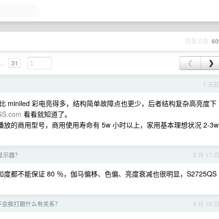
回复总数
60
...
31
❮
❯
？
1 天
APL 下比 miniled 彩电亮得多，结构简单故障点也更少，后者结构复杂高亮度下
GS.com
看看就知道了。
播放的商用型号，商用使用寿命有 5w 小时以上，家用基本理想状况 2-3w
k 显示器？
5 月 17 
度都不能保证 80 ％，伽马偏移、色偏、亮度衰减也很明显，S2725QS
不会挨打跟什么有关系？
4 月 16 