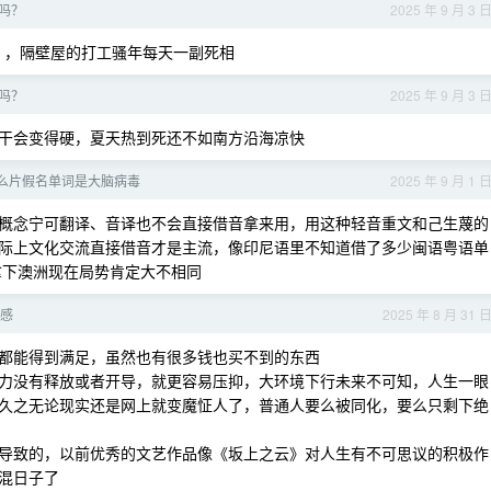
吗？
2025 年 9 月 3 
nb ，隔壁屋的打工骚年每天一副死相
吗？
2025 年 9 月 3 
干会变得硬，夏天热到死还不如南方沿海凉快
么片假名单词是大脑病毒
2025 年 9 月 1 
概念宁可翻译、音译也不会直接借音拿来用，用这种轻音重文和己生蔑的
际上文化交流直接借音才是主流，像印尼语里不知道借了多少闽语粤语单
年拿下澳洲现在局势肯定大不相同
感
2025 年 8 月 31 
都能得到满足，虽然也有很多钱也买不到的东西
力没有释放或者开导，就更容易压抑，大环境下行未来不可知，人生一眼
久之无论现实还是网上就变魔怔人了，普通人要么被同化，要么只剩下绝
导致的，以前优秀的文艺作品像《坂上之云》对人生有不可思议的积极作
混日子了