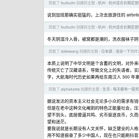
回复了
foufoufm
创建的主题
杭州
杭州适合长期定居
›
›
说到加班那确实挺猛的，上次去旅游住的 airb
回复了
foufoufm
创建的主题
杭州
杭州适合长期定居
›
›
冬天阴湿冷入骨，被窝都是潮的，洗衣服袜子阴
回复了
datiewang
创建的主题
日本語
浅谈一下为什
›
›
本质上说明了中华文明是个含蓄的文明，对外来
传统灭亡了汉藏语系，导致文化上的失语者，实
字，大航海时代历史如果再给东南汉人 300 
回复了
alpha4zeta
创建的主题
生活
每天都有一股死
›
›
据说发达的资本主义社会无论多小众的需求有钱
但是在老中这种文化阉割的特色正能量社会，压
望不到头，底层傻逼共鸣、劣币驱逐良币，久而
望和迷茫。
要我说就是长期没有人文关怀，缺乏健全的人格
用不知道振奋了多少中国人，现在也只能刷抖音