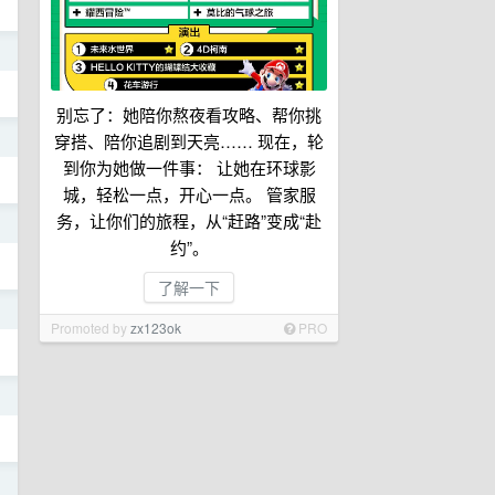
日
别忘了：她陪你熬夜看攻略、帮你挑
日
穿搭、陪你追剧到天亮…… 现在，轮
到你为她做一件事： 让她在环球影
城，轻松一点，开心一点。 管家服
务，让你们的旅程，从“赶路”变成“赴
日
约”。
了解一下
日
Promoted by
zx123ok
PRO
日
日