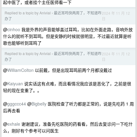
起中医了，或者挂个主任医师看一下
Replied to a topic by Anivial
最近耳鸣快两周了，不知道咋
2024 年 11 月 12
›
日
办了
@
cinhoo
我是外界的声音能够盖过耳鸣，比如在外面走路，音响外放
什么的就听不到耳鸣。但是安静的时候就很明显，不过最近就算是听
歌也能够听到耳鸣了
Replied to a topic by Anivial
最近耳鸣快两周了，不知道咋
2024 年 11 月 12
›
日
办了
@
WilliamColton
以前戴，但是出现耳鸣前两个月都没戴过
@
Kaiyuan
说实话这有点难，而且看情况我应该是恶化了，之前是很
轻的现在变重了。。
@
gggccc44
@
Bigbelly
医院检查了听力都是正常的，说是先吃药 1 周
后再去看
@
exhale
谢谢建议，准备先吃医院的药看看，然后去复诊问一下吃什
么，刚好有个参考可以问医生