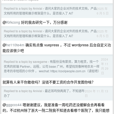
Replied to a topic by Anivial
请问大家的企业对外的技术文档，产品
2025 年
›
6 月 5 日
文档所用的管理和展示框架是什么，是否接入了 AI？
@
Kirkcong
好的我去研究一下，万分感谢
Replied to a topic by Anivial
请问大家的企业对外的技术文档，产品
2025 年
›
6 月 5 日
文档所用的管理和展示框架是什么，是否接入了 AI？
@
he110te4m
确实有点像 vuepress ，不过 wordpress 后台自定义功
能应该很少吧
2024
Replied to a topic by savegame
有股份没有薪资，算力租赁，找一个
›
年 11
优秀的前端 Partner，远程，公司 base 广州，希望找到像种地农夫一样
月 29
思考的非短视的小伙伴 ， wechat: https://coolpeople.com.cn（请轻喷）
日
就算有人来干你敢收吗？没钱不要工资的合作开发图你啥？
Replied to a topic by Anivial
最近耳鸣快两周了，不知道咋
2024 年 11 月 13
›
日
办了
@
gggccc44
嗯谢谢建议，我是准备一周吃药还没缓解会去再看看
的，不过杭州除了浙大一院二院我不知道去看哪个医院了，我只能想