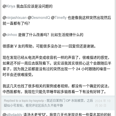
@
Kiriya
我血压应该是没问题的
@
ninjashixuan
@
DesmondQ
@
Timefly
也是像我这样突然出现然后
就一直都有了吗？
@
cinhoo
是做了什么改善吗？比如生活规律什么的
很感谢 V 友的帮助，可能很多没办法一一回复但还是谢谢。
现在发现已经从电流声变成收音机一样的声音了，很难描述的感觉，
如果还不好一周后去医院看下。说实话我其实很担心这个会跟随后半
辈子，因为我之前都是没有过的突然出现一个 24 小时跟随的噪音一
时半会还很难接受。
我这几天也找了很多相关的案例或者视频，都没有一个确定的说法，
中西医都有，我现在只能先早睡早起多锻炼看一下有没有好转了。
Replied to a topic by kaysvip
就近日某热门 OP 水贴被禁，之后
2024 年 10
›
月 30 日
疑似小号发帖，看完评论区后久久不能平静
@
sillydaddy
清汤大老爷🐮，我早几天也发现总有一些莫名其妙的帖