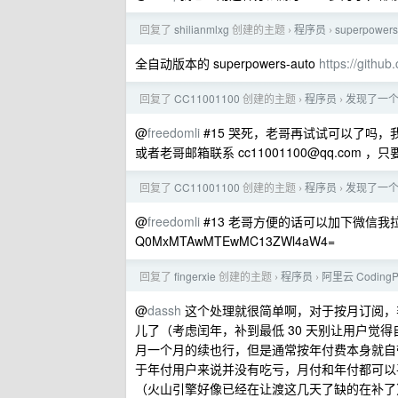
回复了
shilianmlxg
创建的主题
程序员
superpo
›
›
全自动版本的 superpowers-auto
https://githu
回复了
CC11001100
创建的主题
程序员
发现了一个
›
›
@
freedomli
#15 哭死，老哥再试试可以了吗
或者老哥邮箱联系
cc11001100@qq.com
，只
回复了
CC11001100
创建的主题
程序员
发现了一个
›
›
@
freedomli
#13 老哥方便的话可以加下微信我拉
Q0MxMTAwMTEwMC13ZWl4aW4=
回复了
fingerxie
创建的主题
程序员
阿里云 Coding
›
›
@
dassh
这个处理就很简单啊，对于按月订阅，非 
儿了（考虑闰年，补到最低 30 天别让用户觉
月一个月的续也行，但是通常按年付费本身就自
于年付用户来说并没有吃亏，月付和年付都可以
（火山引擎好像已经在让渡这几天了缺的在补了