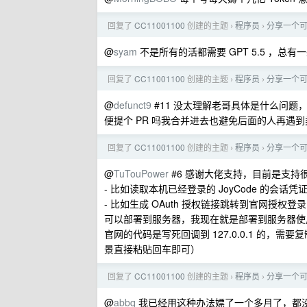
回复了
CC11001100
创建的主题
程序员
分享一个可以
›
›
@
syam
不是所有的活都需要 GPT 5.5 ，总
回复了
CC11001100
创建的主题
程序员
分享一个可以
›
›
@
defunct9
#11 没太理解老哥具体是什么问
便提个 PR 吗我合并进去也避免后面的人再遇到类
回复了
CC11001100
创建的主题
程序员
分享一个可以
›
›
@
TuTouPower
#6 感谢大佬支持，目前是支持
- 比如读取本机已经登录的 JoyCode 的会话凭
- 比如生成 OAuth 授权链接跳转到官网授权登录
可以部署到服务器，我现在就是部署到服务器使用的，
官网的代码是写死回调到 127.0.0.1 的，需要复
景直接粘贴回车即可）
回复了
CC11001100
创建的主题
程序员
分享一个可以
›
›
@
abbq
我已经用这种办法嫖了一个多月了，都