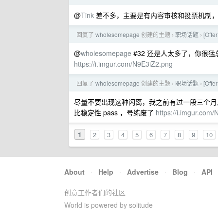
@
Tink
差不多，主要是有内容审核和投票机制，
回复了
wholesomepage
创建的主题
职场话题
[Of
›
›
@
wholesomepage
#32 还是人太多了，你很
https://i.imgur.com/N9E3iZ2.png
回复了
wholesomepage
创建的主题
职场话题
[Of
›
›
尽量不要出现这种闪离，我之前有过一段三个月
比稳定性 pass ，号练废了
https://i.imgur.com/
1
2
3
4
5
6
7
8
9
10
About
·
Help
·
Advertise
·
Blog
·
API
创意工作者们的社区
World is powered by solitude