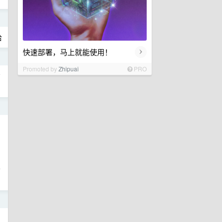
日
哈
›
快速部署，马上就能使用！
日
Promoted by
Zhipuai
PRO
方
日
场
日