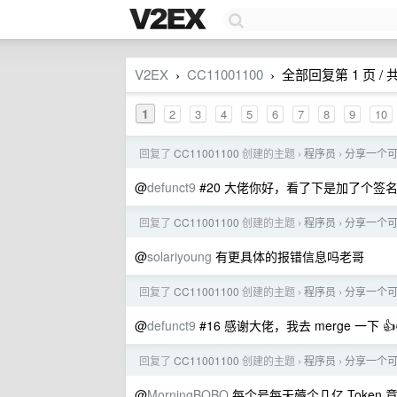
V2EX
CC11001100
全部回复第 1 页 / 共
›
›
1
2
3
4
5
6
7
8
9
10
回复了
CC11001100
创建的主题
程序员
分享一个可以
›
›
@
defunct9
#20 大佬你好，看了下是加了个签
回复了
CC11001100
创建的主题
程序员
分享一个可以
›
›
@
solariyoung
有更具体的报错信息吗老哥
回复了
CC11001100
创建的主题
程序员
分享一个可以
›
›
@
defunct9
#16 感谢大佬，我去 merge 一下 👍
回复了
CC11001100
创建的主题
程序员
分享一个可以
›
›
@
MorningBOBO
每个号每天薅个几亿 Token