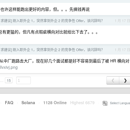
也许这样能跑出更好的内容，但。。。先搞钱再说
fer 求建议] 刚入职外企 1，突然拿到外企 2 的竞争性 Offer，该闪辞吗？
1 月 17 
猛总有更猛的，但凡有点瑕疵横向对比就给比下去了。。。
fer 求建议] 刚入职外企 1，突然拿到外企 2 的竞争性 Offer，该闪辞吗？
1 月 17 
从中厂跑路去大厂，现在好几个面试都是好不容易到最后了被 HR 横向对
NIvxivj.png
...
15
❮
❯
·
FAQ
·
Solana
·
1128 Online
Highest 6679
·
Select Langua