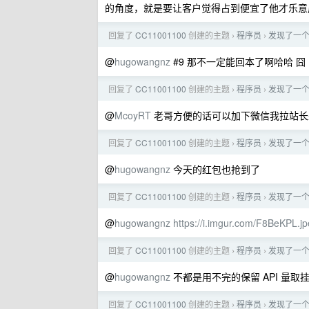
的角度，就是要让客户觉得占到便宜了他才乐意屁
回复了
CC11001100
创建的主题
程序员
发现了一个
›
›
@
hugowangnz
#9 那不一定能回本了啊哈哈 囧
回复了
CC11001100
创建的主题
程序员
发现了一个
›
›
@
McoyRT
老哥方便的话可以加下微信我拉站长来给你
回复了
CC11001100
创建的主题
程序员
发现了一个
›
›
@
hugowangnz
今天的红包也抢到了
回复了
CC11001100
创建的主题
程序员
发现了一个
›
›
@
hugowangnz
https://i.imgur.com/F8BeKPL.j
回复了
CC11001100
创建的主题
程序员
发现了一个
›
›
@
hugowangnz
不都是用不完的保留 API 量取
回复了
CC11001100
创建的主题
程序员
发现了一个
›
›