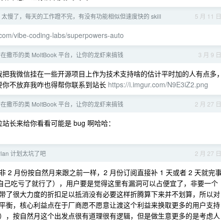
wers 太慢了，每天的工作蹬不完，有没有功能相似但速度快的 skill
5 月 11 
b.com/vibe-coding-labs/superpowers-auto
在撒币的类 MoltBook 平台，让你的龙虾来搞钱
3 月 9 
，我把我微信挂在一些开源项目上作为技术支持啥的估计平时加的人有点多
要你不放弃我咋也得帮你联系到站长
https://i.imgur.com/N9E3iZ2.png
在撒币的类 MoltBook 平台，让你的龙虾来搞钱
2 月 27 
站长来给你看看可能是 bug 啊哈哈：
Plan 计划太坑了吧
2 月 27 
2 月份按自然月来跟之前一样，2 月份订阅直接补 1 天或者 2 天就完
得自己吃亏了就行了），用户要是觉得这里有漏洞可以占便宜了，非要一个
带了很大力度的折扣足以抵消没有必要这样折腾算下来并不划算，所以对
平衡，核心利益点在于厂商愿不愿意让渡这个利益来换取更多的用户支持
），按自然月这个出发点很有道理很有逻辑，但是做生意更多的是考虑人