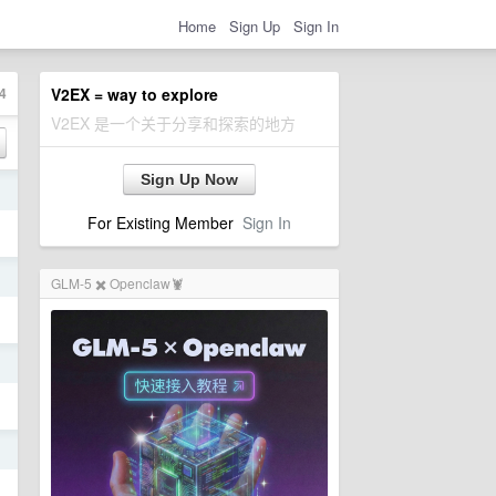
Home
Sign Up
Sign In
4
V2EX = way to explore
V2EX 是一个关于分享和探索的地方
Sign Up Now
日
For Existing Member
Sign In
日
GLM-5 ✖️ Openclaw🦞
日
日