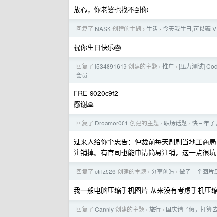
放心，你老婆也找不到你
回复了
NASK
创建的主题
生活
今天我生日,可以薅 
›
›
祝你生日快乐🎂
回复了
l534891619
创建的主题
推广
[压力测试] Co
›
›
会员
FRE-9020c9f2
感谢🙏
回复了
Dreamer001
创建的主题
职场话题
快三年了
›
›
过来人给你个忠告：仲裁前每天刷刷当地工商局
注销掉。有官司也能申请简易注销，这一点很坑
回复了
ctrlz526
创建的主题
分享创造
做了一个图片压
›
›
我一般电脑压缩手机图片 从来没有考虑手机压
回复了
Cannly
创建的主题
旅行
国庆请了假，打算去
›
›