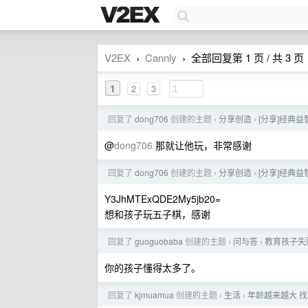
V2EX
Cannly
全部回复第 1 页 / 共 3 页
›
›
1
2
3
回复了
dong706
创建的主题
分享创造
[分享]经典益
›
›
@
dong706
那就让他玩，非常感谢
回复了
dong706
创建的主题
分享创造
[分享]经典益
›
›
Y3JhMTExQDE2My5jb20=
想和孩子玩五子棋，感谢
回复了
guoguobaba
创建的主题
问与答
教育孩子失
›
›
你的孩子懂得太多了。
回复了
kjmuamua
创建的主题
生活
年龄越来越大 
›
›