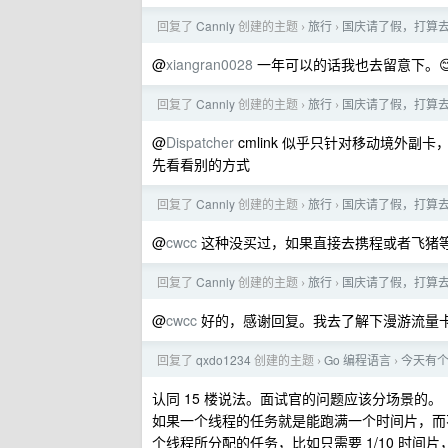
回复了
Cannly
创建的主题
旅行
国庆请了假，打算去
›
›
@
xiangran0028
一年可以的话我也去留意下。
回复了
Cannly
创建的主题
旅行
国庆请了假，打算去
›
›
@
Dispatcher
cmlink 似乎只针对移动境外
先看看别的方式
回复了
Cannly
创建的主题
旅行
国庆请了假，打算去
›
›
@
cwcc
这种没买过，如果直接去携程或者飞猪
回复了
Cannly
创建的主题
旅行
国庆请了假，打算去
›
›
@
cwcc
好的，感谢回复。我去了解下漫游流量
回复了
qxdo1234
创建的主题
Go 编程语言
今天有个
›
›
认同 15 楼说法。面试官的问题应该分场景的。
如果一个线程的任务就是能跑满一个时间片，而
个线程所分配的任务，比如只需要 1/10 时间