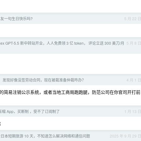
V 友一句生日快乐吗?
5 月 22 
dex GPT-5.5 新中转站开业，人人免费领 3 亿 token， 评论立送 300 美刀/月
5 月 8 
，发现好像没签劳动合同，现在被裁准备仲裁咋办？
4 月 1 
的简易注销公示系统，或者当地工商局跑跑腿，防范公司在你官司开打前
缩 App，买断制 ，受不了订阅制了
1 月 13 
缩
日本短期旅游 10 天，不知道怎么解决网络和通信问题
2025 年 9 月 29 