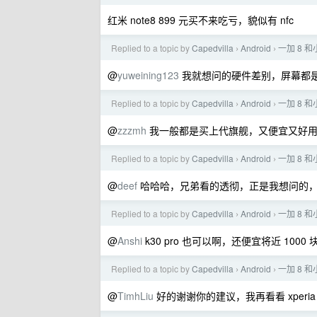
红米 note8 899 元买不来吃亏，貌似有 nfc
Replied to a topic by
Capedvilla
Android
一加 8 和
›
›
@
yuweining123
我就想问的硬件差别，屏幕都是 9
Replied to a topic by
Capedvilla
Android
一加 8 和
›
›
@
zzzmh
我一般都是买上代旗舰，又便宜又好
Replied to a topic by
Capedvilla
Android
一加 8 和
›
›
@
deef
哈哈哈，兄弟看的透彻，正是我想问的，
Replied to a topic by
Capedvilla
Android
一加 8 和
›
›
@
Anshi
k30 pro 也可以啊，还便宜将近 1000 
Replied to a topic by
Capedvilla
Android
一加 8 和
›
›
@
TimhLiu
好的谢谢你的建议，我再看看 xperia