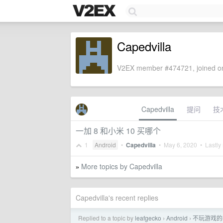
Capedvilla
V2EX member #474721, joined on
Capedvilla
提问
技
一加 8 和小米 10 买哪个
1
Android
•
Capedvilla
•
May 6, 2020
• Lastly 
More topics by Capedvilla
»
Capedvilla's recent replies
Replied to a topic by
leafgecko
Android
不玩游戏的
›
›