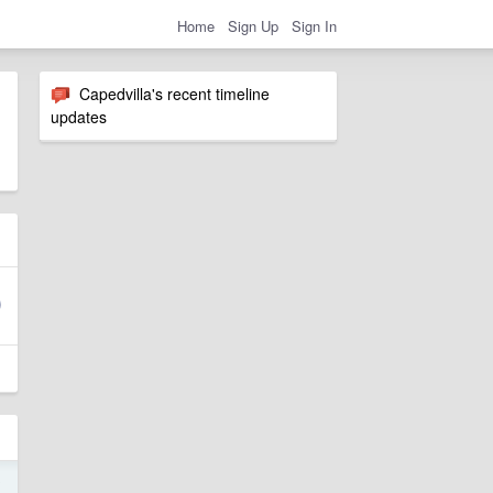
Home
Sign Up
Sign In
Capedvilla's recent timeline
updates
0