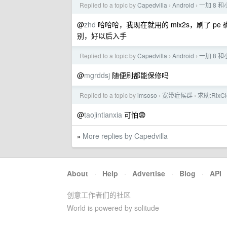
Replied to a topic by
Capedvilla
Android
一加 8 和
›
›
@
zhd
哈哈哈，我现在就用的 mix2s，刷了 
别，好以后入手
Replied to a topic by
Capedvilla
Android
一加 8 和
›
›
@
mgrddsj
随便刷都能保修吗
Replied to a topic by
imsoso
宽带症候群
求助:Rix
›
›
@
taojintianxia
可怕😨
More replies by Capedvilla
»
About
·
Help
·
Advertise
·
Blog
·
API
创意工作者们的社区
World is powered by solitude