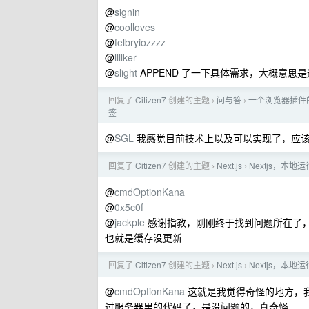
@
signin
@
coolloves
@
felbryiozzzz
@
llllker
@
slight
APPEND 了一下具体需求，大概意
回复了
Citizen7
创建的主题
问与答
一个浏览器插件
›
›
签
@
SGL
我感觉目前技术上以及可以实现了，应该
回复了
Citizen7
创建的主题
Next.js
Nextjs，
›
›
@
cmdOptionKana
@
0x5c0f
@
jackple
感谢指教，刚刚终于找到问题所在了，是
也就是缓存没更新
回复了
Citizen7
创建的主题
Next.js
Nextjs，
›
›
@
cmdOptionKana
这就是我觉得奇怪的地方，
过服务器里的代码了，是没问题的，真奇怪