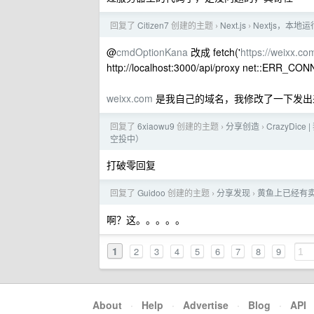
回复了
Citizen7
创建的主题
Next.js
Nextjs，
›
›
@
cmdOptionKana
改成 fetch('
https://weixx.co
http://localhost:3000/api/proxy net
weixx.com
是我自己的域名，我修改了一下发出
回复了
6xiaowu9
创建的主题
分享创造
CrazyDi
›
›
空投中）
打破零回复
回复了
Guidoo
创建的主题
分享发现
黄鱼上已经有
›
›
啊？这。。。。。
1
2
3
4
5
6
7
8
9
About
·
Help
·
Advertise
·
Blog
·
API