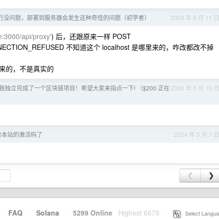
本地运行没问题，部署到服务器会发生这种奇怪的问题（初学者）
2024 年 9 月 11 
m:3000/api/proxy'
) 后，还跟原来一样 POST
::ERR_CONNECTION_REFUSED 不知道这个 localhost 是哪里来的，咋改都改不掉
来的，不是真实的
ce | 我独立完成了一个区块链项目！希望大家来指点一下! （$200 正在
2024 年 5 月 10 
卖本站的激活码了
2024 年 5 月 7 
❮
❯
·
FAQ
·
Solana
·
5299 Online
Highest 6679
·
Select Langua