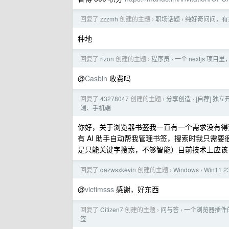
回复了
zzzmh
创建的主题
职场话题
纯好奇问问，有
›
›
种地
回复了
rizon
创建的主题
程序员
一个 nextjs 
›
›
@
Casbin
收费吗
回复了
43278047
创建的主题
分享创造
[自荐] 独
›
›
端、手机端
你好，关于浏览器书签我一直有一个需求没有得
有 AI 助手自动帮我管理书签，搜索时我只需
是只能关键字搜索，不够智能）目前技术上应该
回复了
qazwsxkevin
创建的主题
Windows
Win11
›
›
@
victimsss
感谢，好东西
回复了
Citizen7
创建的主题
问与答
一个浏览器插件
›
›
签