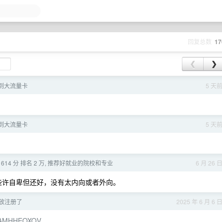
页
回复总数
17
❮
❯
到大流量卡
5 天
到大流量卡
5 天
614 分 排名 2 万, 推荐好就业的院校和专业
6 月 26 
些许自卑但还好，没有太内向或者外向。
开放注册了
2025 年 6 月 6 
OPUAMHHEOXQV