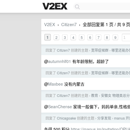
V2EX
Citizen7
全部回复第 1 页 / 共 9 
›
›
1
2
3
4
5
6
7
8
9
回复了
Citizen7
创建的主题
宽带症候群
哪里还能办
›
›
@
autumnhlf01
有年龄限制，超龄了
回复了
Citizen7
创建的主题
宽带症候群
哪里还能办
›
›
@
Maxbee
没有内蒙古
回复了
Citizen7
创建的主题
教育
安徽女 物理类总分 
›
›
@
SeanChense
家境一般偏下，妈妈单亲,性格
回复了
Chicagoake
创建的主题
分享发现
manus 
›
›
各得 500 积分
https://manus.im/invitation/