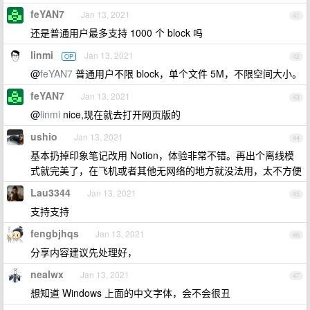
feYAN7
Jan 13, 2021
41
还是普通用户最多支持 1000 个 block 吗
linmi
Jan 13, 2021
OP
42
@
feYAN7
普通用户不限 block，单个文件 5M，不限空间大小。
feYAN7
Jan 13, 2021
43
@
linmi
nice,现在就去打开网页版的
ushio
Jan 13, 2021
44
基本扔掉印象笔记改用 Notion，体验非常不错。再出个离线模
式就完美了，在飞机或者其他无网络的地方就没法用，太不方便
Lau3344
Jan 13, 2021
45
支持支持
fengbjhqs
Jan 13, 2021
46
分享内容建议先处理好，
nealwx
Jan 13, 2021
47
想知道 Windows 上面的中文字体，会不会很丑