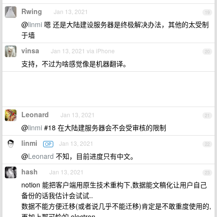
Rwing
Jan 13, 2021
19
@
linmi
嗯 还是大陆建设服务器是终极解决办法，其他的太受制
于墙
vinsa
Jan 13, 2021 via iPhone
20
支持，不过为啥感觉像是机器翻译。
Leonard
Jan 13, 2021
21
@
linmi
#18 在大陆建服务器会不会受审核的限制
linmi
Jan 13, 2021
OP
22
@
Leonard
不知，目前进度只有中文。
hash
Jan 13, 2021
23
notion 能把客户端用原生技术重构下,数据能文稿化让用户自己
备份的话我估计会试试..
数据不能方便迁移(或者说几乎不能迁移)肯定是不敢重度使用的,
再加上那可怜的 electron...