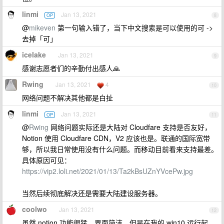
linmi
Jan 13, 2021
OP
8
@
mikeven
第一句输入错了，当下中文搜索是可以使用的可 ->
去掉「可」
icelake
Jan 13, 2021
9
感谢志愿者们的辛勤付出感人🙏
Rwing
Jan 13, 2021
4
10
网络问题不解决其他都是白扯
linmi
Jan 13, 2021
OP
11
@
Rwing
网络问题实际还是大陆对 Cloudfare 支持是否友好，
Notion 使用 Cloudfare CDN，V2 应该也是。联通的国际宽带
够，所以我日常使用没有什么问题。而移动目前看来支持最差。
具体原因可见：
https://vip2.loli.net/2021/01/13/Ta2kBsUZnYVcePw.jpg
当然后续彻底解决还是需要大陆建设服务器。
coolwo
Jan 13, 2021
12
虽然 notion 功能很猛，界面简洁，但是在我的 win10 运行起