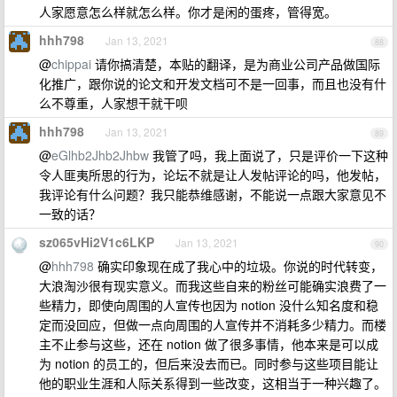
人家愿意怎么样就怎么样。你才是闲的蛋疼，管得宽。
hhh798
Jan 13, 2021
88
@
chippai
请你搞清楚，本贴的翻译，是为商业公司产品做国际
化推广，跟你说的论文和开发文档可不是一回事，而且也没有什
么不尊重，人家想干就干呗
hhh798
Jan 13, 2021
89
@
eGlhb2Jhb2Jhbw
我管了吗，我上面说了，只是评价一下这种
令人匪夷所思的行为，论坛不就是让人发帖评论的吗，他发帖，
我评论有什么问题？我只能恭维感谢，不能说一点跟大家意见不
一致的话？
sz065vHi2V1c6LKP
Jan 13, 2021
90
@
hhh798
确实印象现在成了我心中的垃圾。你说的时代转变，
大浪淘沙很有现实意义。而我这些自来的粉丝可能确实浪费了一
些精力，即使向周围的人宣传也因为 notion 没什么知名度和稳
定而没回应，但做一点向周围的人宣传并不消耗多少精力。而楼
主不止参与这些，还在 notion 做了很多事情，他本来是可以成
为 notion 的员工的，但后来没去而已。同时参与这些项目能让
他的职业生涯和人际关系得到一些改变，这相当于一种兴趣了。