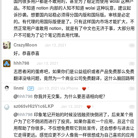
国内很多用户都是不敢用的，甚至为了稳定而使用 wolai 这种产
品。不知道 notion 内部的人知不知道 wolai 这种玩意，建议起
诉抄袭。想要国内站稳必须得分国内版和国际版。审核是必定
的。有代理的用国际版便是了。只有这样国内市场才能扩大，不
然正常用户谁敢用 notion，就是有了中文也无济于事，大部分用
户不可能为了记个笔记而去用代理。
CrazyMoon
Jan 13, 2021
74
好，恭喜恭喜
hhh798
Jan 13, 2021
75
志愿者闲的蛋疼吧，如果你们是公益组织或者产品免费那么免费
翻译没啥问题，竟然为一个商业公司免费翻译，这什么脑回路啊
linmi
Jan 13, 2021 via iPhone
7
OP
76
@
hhh798
你我并无交集，为什么要恶语相向呢？
sz065vHi2V1c6LKP
Jan 13, 2021
1
77
@
hhh798
印象笔记开始的时候没钱融资快倒闭了，后来某个用
户为了它不倒闭而进行了投资。如果你喜欢一个应用，且这个应
用帮助了你很多，不仅想免费帮它到处宣传，还会想参与进去让
它走得更远。感觉应更不少人像我一样很想成为自己喜欢的应用