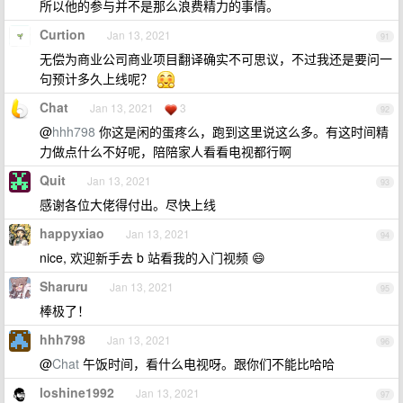
所以他的参与并不是那么浪费精力的事情。
Curtion
Jan 13, 2021
91
无偿为商业公司商业项目翻译确实不可思议，不过我还是要问一
句预计多久上线呢？
Chat
Jan 13, 2021
3
92
@
hhh798
你这是闲的蛋疼么，跑到这里说这么多。有这时间精
力做点什么不好呢，陪陪家人看看电视都行啊
Quit
Jan 13, 2021
93
感谢各位大佬得付出。尽快上线
happyxiao
Jan 13, 2021
94
nice, 欢迎新手去 b 站看我的入门视频 😄
Sharuru
Jan 13, 2021
95
棒极了！
hhh798
Jan 13, 2021
96
@
Chat
午饭时间，看什么电视呀。跟你们不能比哈哈
loshine1992
Jan 13, 2021
97