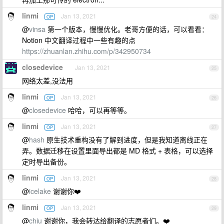
linmi
Jan 13, 2021
OP
24
@
vinsa
第一个版本，慢慢优化。老哥方便的话，可以看看：
Notion 中文翻译过程中一些有趣的点
https://zhuanlan.zhihu.com/p/342950734
closedevice
Jan 13, 2021
25
网络太差,没法用
linmi
Jan 13, 2021
OP
26
@
closedevice
哈哈，可以再等等。
linmi
Jan 13, 2021
OP
27
@
hash
原生技术重构没有了解到进度，但是我知道离线正在
弄。数据迁移在设置里面导出都是 MD 格式 + 表格，可以选择
定时导出备份。
linmi
Jan 13, 2021
OP
28
@
icelake
谢谢你❤️️
linmi
Jan 13, 2021
OP
29
@
chiu
谢谢你，我会转达给翻译的志愿者们。❤️️