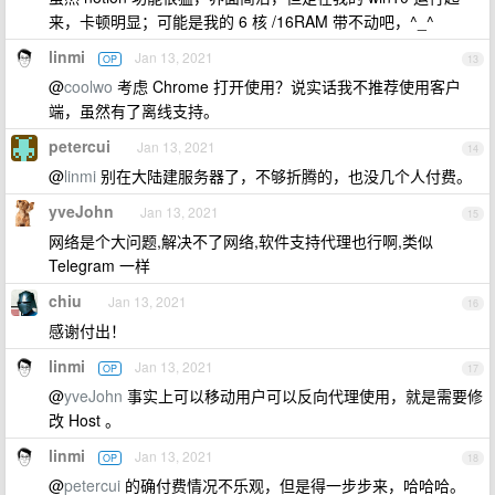
来，卡顿明显；可能是我的 6 核 /16RAM 带不动吧，^_^
linmi
Jan 13, 2021
OP
13
@
coolwo
考虑 Chrome 打开使用？说实话我不推荐使用客户
端，虽然有了离线支持。
petercui
Jan 13, 2021
14
@
linmi
别在大陆建服务器了，不够折腾的，也没几个人付费。
yveJohn
Jan 13, 2021
15
网络是个大问题,解决不了网络,软件支持代理也行啊,类似
Telegram 一样
chiu
Jan 13, 2021
16
感谢付出！
linmi
Jan 13, 2021
OP
17
@
yveJohn
事实上可以移动用户可以反向代理使用，就是需要修
改 Host 。
linmi
Jan 13, 2021
OP
18
@
petercui
的确付费情况不乐观，但是得一步步来，哈哈哈。