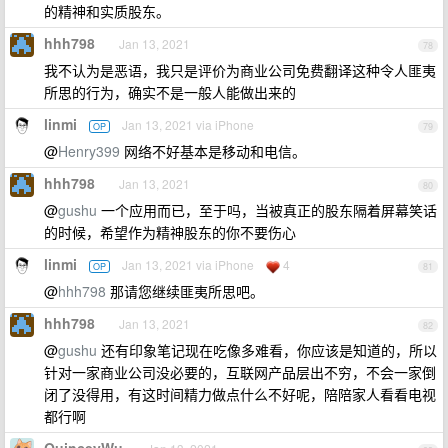
的精神和实质股东。
hhh798
Jan 13, 2021
78
我不认为是恶语，我只是评价为商业公司免费翻译这种令人匪夷
所思的行为，确实不是一般人能做出来的
linmi
Jan 13, 2021 via iPhone
OP
79
@
Henry399
网络不好基本是移动和电信。
hhh798
Jan 13, 2021
80
@
gushu
一个应用而已，至于吗，当被真正的股东隔着屏幕笑话
的时候，希望作为精神股东的你不要伤心
linmi
Jan 13, 2021 via iPhone
4
OP
81
@
hhh798
那请您继续匪夷所思吧。
hhh798
Jan 13, 2021
82
@
gushu
还有印象笔记现在吃像多难看，你应该是知道的，所以
针对一家商业公司没必要的，互联网产品层出不穷，不会一家倒
闭了没得用，有这时间精力做点什么不好呢，陪陪家人看看电视
都行啊
QuinceyWu