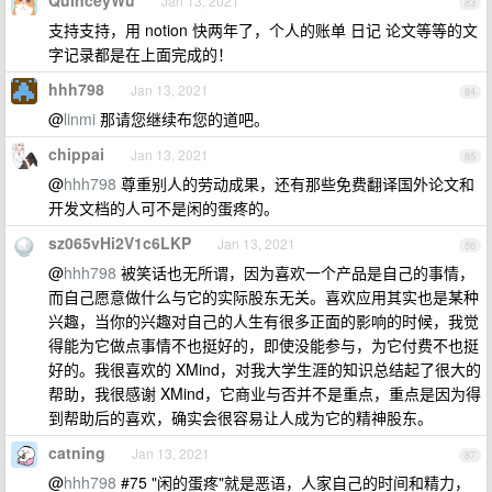
Jan 13, 2021
83
支持支持，用 notion 快两年了，个人的账单 日记 论文等等的文
字记录都是在上面完成的！
hhh798
Jan 13, 2021
84
@
linmi
那请您继续布您的道吧。
chippai
Jan 13, 2021
85
@
hhh798
尊重别人的劳动成果，还有那些免费翻译国外论文和
开发文档的人可不是闲的蛋疼的。
sz065vHi2V1c6LKP
Jan 13, 2021
86
@
hhh798
被笑话也无所谓，因为喜欢一个产品是自己的事情，
而自己愿意做什么与它的实际股东无关。喜欢应用其实也是某种
兴趣，当你的兴趣对自己的人生有很多正面的影响的时候，我觉
得能为它做点事情不也挺好的，即使没能参与，为它付费不也挺
好的。我很喜欢的 XMind，对我大学生涯的知识总结起了很大的
帮助，我很感谢 XMind，它商业与否并不是重点，重点是因为得
到帮助后的喜欢，确实会很容易让人成为它的精神股东。
catning
Jan 13, 2021
87
@
hhh798
#75 "闲的蛋疼"就是恶语，人家自己的时间和精力，