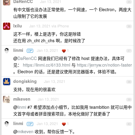
DaRenCC
Jan 13, 2021
35
有中文版也没办法正常使用，一个网速，一个 Electron，两座大
山限制了它的发展
lxilu
Jan 13, 2021 via iPhone
36
这不一样，楼上是选字，你这是除错
还在用 zh_cht zh_chs 啊，是时候改了
linmi
Jan 13, 2021
1
OP
37
@
DaRenCC
网速我们已经有了修改 host 提速办法，具体可
见：
https://linmi.cc/6133.html
与
https://jerryw.cn/notion-faster
。Electron 的话，还是建议使用浏览器版本，体验不错。
dongisking
Jan 13, 2021
38
支持，现在用的很喜欢
mikeven
Jan 13, 2021
39
@
linmi
#7 希望添加点小细节，比如我用 teambition 就可以用中
文首字母或者拼音搜索项目，本地化做好了就更香了
linmi
Jan 13, 2021
1
OP
40
@
mikeven
收到，帮你反馈一下。