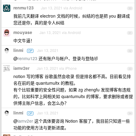
renmu123
Jan 13, 2021 via Android
30
我前几天翻译 electron 文档的时候，纠结的也是把 you 翻译成
您还是你，真的是令人纠结
mouyase
Jan 13, 2021 via Android
31
中文牛逼！
linmi
Jan 13, 2021
OP
32
@
renmu123
还有账户与帐户、登录与登陆🤣
iamv2er
Jan 13, 2021 via iPhone
33
notion 写的博客 谷歌虽然会收录 但是排名都不高。目前看见排
名在前的是 quantumultx 的教程。
有个比较重要的安全性问题，如果 zg zhengfu 发现博客有违规
的，比如科学上网相关如 quantumultx 的博客，要求删除或者提
供博主账户信息，会怎么办？
linmi
Jan 13, 2021
OP
34
@
iamv2er
这个具体要咨询 Notion 客服了，我目前只知道一些
功能的使用方法与更新进度。