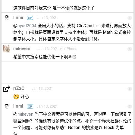
这软件目前对我来说 唯一不便的就是这个了
linmi
Jan 13, 2021
OP
4
@
aydd2004
全局大小的话，支持 Ctrl/Cmd + - 来进行界面放大
缩小；自带就是页面设置里支持小字体；再就是 Math 公式来控
制字体大小。具体自定义字体大小没看到消息。
mikeven
Jan 13, 2021 via iPhone
5
希望中文搜索也能优化一下啊🙏🏻
rrZ2C
Jan 13, 2021
6
开心
linmi
Jan 13, 2021
OP
7
@
mikeven
当下中文搜索是可以使用的可，否说明一下你遇到了
哪些问题？的确还有很多待优化的点。补充一个昨天社群讨论的
一个问题，可能对你有帮助：Notion 的搜索是以 Block 为单
位。