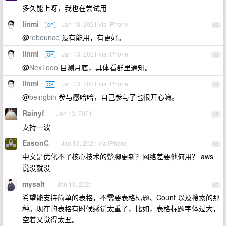
多久能上呀，我也在尝试用
linmi
Jan 13, 2021 via iPhone
OP
62
@
rebounce
没有能用，有更好。
linmi
Jan 13, 2021 via iPhone
OP
63
@
NexTooo
目测月底，具体看群里通知。
linmi
Jan 13, 2021 via iPhone
OP
64
@
beingbin
参与感哈哈，自己参与了也很开心嘛。
Rainyf
Jan 13, 2021
65
支持一波
EasonC
Jan 13, 2021 via iPhone
66
中文是优化不了核心技术的蹩脚更新？网络差要他何用？ aws
说没就没
mysalt
Jan 13, 2021
67
希望能支持简单的表格，不需要表格标题、Count 以及搜索的那
种。现在的表格有时候感觉太重了，比如，表格标题字体过大，
空着又觉得太丑。