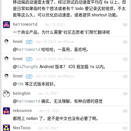
移动端启动速度太慢了，经过测试启动速度平均在 6s 以上，但
是日常如果临时有个想法或者有个 todo 要记录这就很烦，不太
能等这么久，可以优化启动速度，或者提供 shortcut 功能。
he11owor1d
Jan 13, 2021
55
一个商业产品，为什么需要“社区志愿者”们帮忙翻译呢
linmi
Jan 13, 2021 via iPhone
OP
56
@
he11owor1d
哈哈哈，一直用，喜欢吧。
linmi
Jan 13, 2021 via iPhone
OP
57
@
0xZhangKe
Android 版本？ iOS 我加载 1s 以内。
linmi
Jan 13, 2021 via iPhone
OP
58
@
18k
等正式版本就好。
beingbin
Jan 13, 2021
59
@
he11owor1d
确实，无法理解，有种白嫖的感觉
rebounce
Jan 13, 2021
60
都用上 notion 了，是不是中文也没有必要了啊。
NexTooo
Jan 13, 2021
61