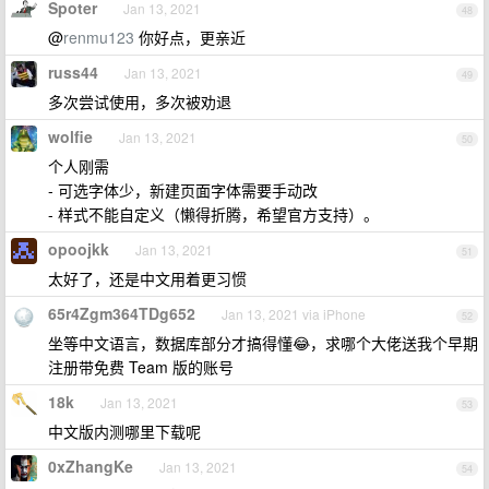
Spoter
Jan 13, 2021
48
@
renmu123
你好点，更亲近
russ44
Jan 13, 2021
49
多次尝试使用，多次被劝退
wolfie
Jan 13, 2021
50
个人刚需
- 可选字体少，新建页面字体需要手动改
- 样式不能自定义（懒得折腾，希望官方支持）。
opoojkk
Jan 13, 2021
51
太好了，还是中文用着更习惯
65r4Zgm364TDg652
Jan 13, 2021 via iPhone
52
坐等中文语言，数据库部分才搞得懂😂，求哪个大佬送我个早期
注册带免费 Team 版的账号
18k
Jan 13, 2021
53
中文版内测哪里下载呢
0xZhangKe
Jan 13, 2021
54