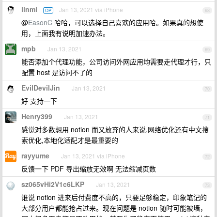
linmi
Jan 13, 2021 via iPhone
OP
68
@
EasonC
哈哈，可以选择自己喜欢的应用哈。如果真的想使
用，上面我有说明加速办法。
mpb
Jan 13, 2021
69
能否添加个代理功能，公司访问外网应用均需要走代理才行，只
配置 host 是访问不了的
EvilDevilJin
Jan 13, 2021
70
好 支持一下
Henry399
Jan 13, 2021
71
感觉对多数想用 notion 而又放弃的人来说,网络优化还有中文搜
索优化,本地化适配才是最重要的
rayyume
Jan 13, 2021 via iPhone
72
反馈一下 PDF 导出缩放无效啊 无法缩减页数
sz065vHi2V1c6LKP
Jan 13, 2021
73
谁说 notion 进来后付费度不高的，只要足够稳定，印象笔记的
大部分用户都能抢占过来。现在问题是 notion 随时可能被墙，