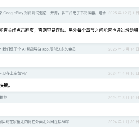
 上架 GooglePlay 封闭测试邀请---开源，多平台电子书阅读器，送永
2025 年 12 月 1 
后，能否关闭点击翻页，否则容易误触。另外每个章节之间能否也通过滑动翻
,我们做了个 AI 智能导游 app,限时送永久会员
2025 年 5 月 14 
TF 现在上车如何？
2024 年 4 月 16 
决策。
器推荐
2024 年 3 月 19 
何实现在家里走内网在外面走公网连接群晖
2024 年 1 月 30 