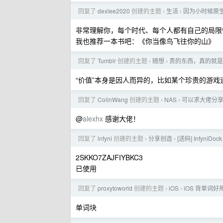
回复了
dexlee2020
创建的主题
生活
因为小时候原
›
›
非常理解你，每个时代、每个人都有自己的局限
我也推荐一本书吧：《你当像鸟飞往你的山》
回复了
Tumblr
创建的主题
随想
贵的东西，真的就是
›
›
“价值”本身是因人而异的，比如某个珍贵的游
回复了
ColinWang
创建的主题
NAS
可以求大佬分
›
›
@
alexhx
感谢大佬！
回复了
infyni
创建的主题
分享创造
[送码] Infyni
›
›
2SKKO7ZAJFIYBKC3
已使用
回复了
proxytoworld
创建的主题
iOS
iOS 背单词好用
›
›
单词块