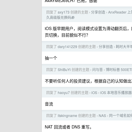
A4AYMEJ69LH7 已用，感谢
回复了
axy173
创建的主题
分享创造
AnxReader
›
›
久高级版兑换码🎁
iOS 版早期用户，阅读模式设置为滑动翻页
页切换，目前貌似不行？
回复了
dary141229
创建的主题
分享创造
耗时大半年
›
›
抽一个
回复了
ShiBuYi
创建的主题
问与答
博时标普 500E
›
›
不要听任何人的投资建议，根据自己的认知做出
回复了
haoyu7
创建的主题
iOS
iOS 本地音乐播放
›
›
音流
回复了
itskingname
创建的主题
NAS
同一个域名如
›
›
NAT 回流或者 DNS 重写。