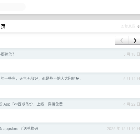
 页
回复总数
6
❮
❯
多都迷信？
5 月 18 
的一些鸟，天气无敌好，都是些不怕大太阳的🐦。
5 月 14 
备份 App「🍉西瓜备份」上线，直接免费
4 月 22 
 appstore 了送兑换码
2025 年 12 月 10 