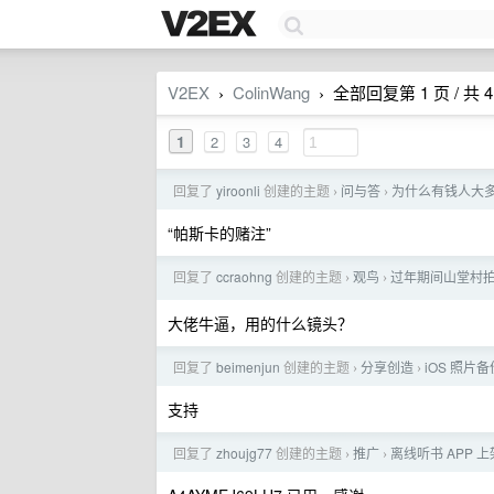
V2EX
ColinWang
全部回复第 1 页 / 共 4
›
›
1
2
3
4
回复了
yiroonli
创建的主题
问与答
为什么有钱人大
›
›
“帕斯卡的赌注”
回复了
ccraohng
创建的主题
观鸟
过年期间山堂村拍
›
›
大佬牛逼，用的什么镜头？
回复了
beimenjun
创建的主题
分享创造
iOS 照片
›
›
支持
回复了
zhoujg77
创建的主题
推广
离线听书 APP 上架
›
›