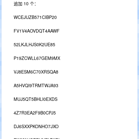
追加 10 个：
WCEJUZB571CIBP20
FV1V4AOVDQT4AAWF
52LKJLHJS0K2UE85
P19ZCWLL67GEM9MX
VJ8ESM6C70XRSQA8
A5HVQI9TRMTWJA93
MUJ5QT5BHLI0EXDS
4Z7R3EA2F9B0CPJ5
DJ6SXXPKONHO7JXO