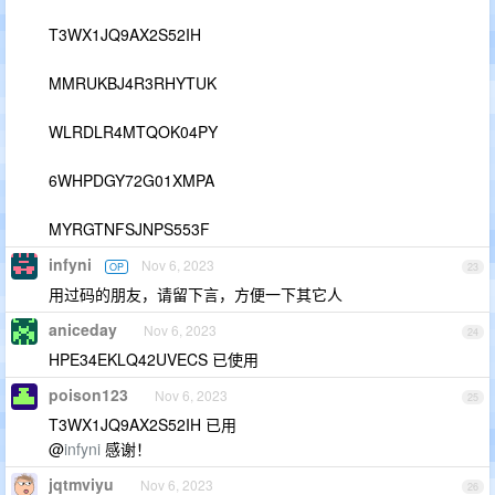
T3WX1JQ9AX2S52IH
MMRUKBJ4R3RHYTUK
WLRDLR4MTQOK04PY
6WHPDGY72G01XMPA
MYRGTNFSJNPS553F
infyni
Nov 6, 2023
OP
23
用过码的朋友，请留下言，方便一下其它人
aniceday
Nov 6, 2023
24
HPE34EKLQ42UVECS 已使用
poison123
Nov 6, 2023
25
T3WX1JQ9AX2S52IH 已用
@
infyni
感谢！
jqtmviyu
Nov 6, 2023
26