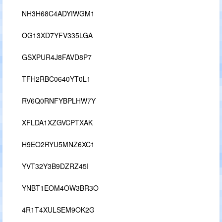
NH3H68C4ADYIWGM1
OG13XD7YFV335LGA
GSXPUR4J8FAVD8P7
TFH2RBC0640YT0L1
RV6Q0RNFYBPLHW7Y
XFLDA1XZGVCPTXAK
H9EO2RYU5MNZ6XC1
YVT32Y3B9DZRZ45I
YNBT1EOM4OW3BR3O
4R1T4XULSEM9OK2G