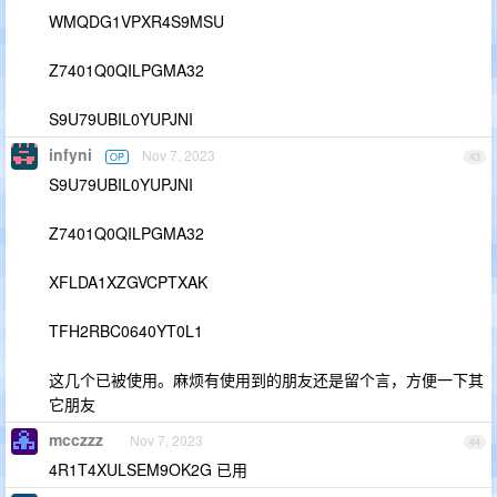
WMQDG1VPXR4S9MSU
Z7401Q0QILPGMA32
S9U79UBIL0YUPJNI
infyni
Nov 7, 2023
OP
43
S9U79UBIL0YUPJNI
Z7401Q0QILPGMA32
XFLDA1XZGVCPTXAK
TFH2RBC0640YT0L1
这几个已被使用。麻烦有使用到的朋友还是留个言，方便一下其
它朋友
mcczzz
Nov 7, 2023
44
4R1T4XULSEM9OK2G 已用