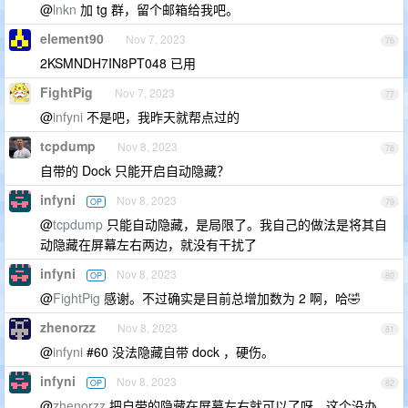
@
lnkn
加 tg 群，留个邮箱给我吧。
element90
Nov 7, 2023
76
2KSMNDH7IN8PT048 已用
FightPig
Nov 7, 2023
77
@
infyni
不是吧，我昨天就帮点过的
tcpdump
Nov 8, 2023
78
自带的 Dock 只能开启自动隐藏？
infyni
Nov 8, 2023
OP
79
@
tcpdump
只能自动隐藏，是局限了。我自己的做法是将其自
动隐藏在屏幕左右两边，就没有干扰了
infyni
Nov 8, 2023
OP
80
@
FightPig
感谢。不过确实是目前总增加数为 2 啊，哈🤣
zhenorzz
Nov 8, 2023
81
@
infyni
#60 没法隐藏自带 dock ，硬伤。
infyni
Nov 8, 2023
OP
82
@
zhenorzz
把自带的隐藏在屏幕左右就可以了呀。这个没办