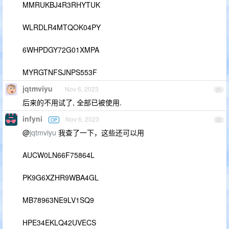
MMRUKBJ4R3RHYTUK
WLRDLR4MTQOK04PY
6WHPDGY72G01XMPA
MYRGTNFSJNPS553F
jqtmviyu
Nov 6, 2023
21
后来的不用试了, 全部已被使用.
infyni
Nov 6, 2023
OP
22
@
jqtmviyu
我查了一下，这些还可以用
AUCW0LN66F75864L
PK9G6XZHR9WBA4GL
MB78963NE9LV1SQ9
HPE34EKLQ42UVECS