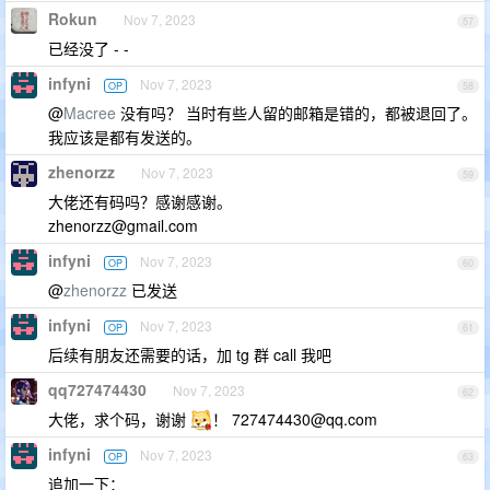
Rokun
Nov 7, 2023
57
已经没了 - -
infyni
Nov 7, 2023
OP
58
@
Macree
没有吗？ 当时有些人留的邮箱是错的，都被退回了。
我应该是都有发送的。
zhenorzz
Nov 7, 2023
59
大佬还有码吗？感谢感谢。
zhenorzz@gmail.com
infyni
Nov 7, 2023
OP
60
@
zhenorzz
已发送
infyni
Nov 7, 2023
OP
61
后续有朋友还需要的话，加 tg 群 call 我吧
qq727474430
Nov 7, 2023
62
大佬，求个码，谢谢
！
727474430@qq.com
infyni
Nov 7, 2023
OP
63
追加一下：