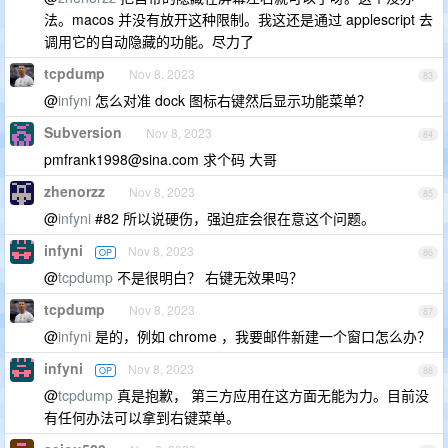
法。macos 并没有放开这种限制。我这还是通过 applescript 去
调用它的自动隐藏的功能。尽力了
tcpdump
Nov 8, 2023
83
@
infyni
怎么对准 dock 图标右键然后显示功能菜单？
Subversion
Nov 8, 2023
84
pmfrank1998@sina.com
求个码 大哥
zhenorzz
Nov 8, 2023
85
@
infyni
#82 所以说硬伤，强迫症会很在意这个问题。
infyni
Nov 8, 2023
OP
86
@
tcpdump
不是很明白？ 右键无效果吗？
tcpdump
Nov 8, 2023
87
@
infyni
是的，例如 chrome ，我要邮件新建一个窗口怎么办？
infyni
Nov 8, 2023
OP
88
@
tcpdump
真是抱歉， 第三方应用在这方面无能为力。目前没
有任何办法可以拿到右键菜单。