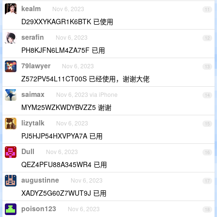
kealm
Nov 6, 2023
11
D29XXYKAGR1K6BTK 已使用
serafin
Nov 6, 2023
12
PH8KJFN6LM4ZA75F 已用
79lawyer
Nov 6, 2023
13
Z572PV54L11CT00S 已经使用，谢谢大佬
saimax
Nov 6, 2023 via iPhone
14
MYM25WZKWDYBVZZ5 谢谢
lizytalk
Nov 6, 2023
15
PJ5HJP54HXVPYA7A 已用
Dull
Nov 6, 2023
16
QEZ4PFU88A345WR4 已用
augustinne
Nov 6, 2023
17
XADYZ5G60Z7WUT9J 已用
poison123
Nov 6, 2023
18