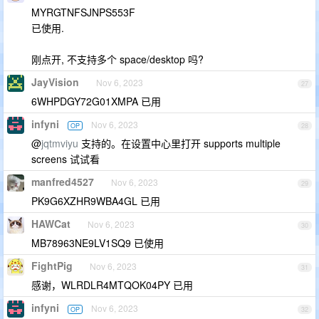
MYRGTNFSJNPS553F
已使用.
刚点开, 不支持多个 space/desktop 吗?
JayVision
Nov 6, 2023
27
6WHPDGY72G01XMPA 已用
infyni
Nov 6, 2023
OP
28
@
jqtmviyu
支持的。在设置中心里打开 supports multiple
screens 试试看
manfred4527
Nov 6, 2023
29
PK9G6XZHR9WBA4GL 已用
HAWCat
Nov 6, 2023
30
MB78963NE9LV1SQ9 已使用
FightPig
Nov 6, 2023
31
感谢，WLRDLR4MTQOK04PY 已用
infyni
Nov 6, 2023
OP
32