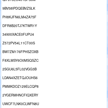
9BV58IPDQEBVZSLK
PH8KJFN6LM4ZA75F
DFR8B20TJ7KTWR1Y
34I6I0XACE0FUPU4
Z572PV54L11CT00S
BW7ZM176FPHSZOXB
F8XLMSY6O0MSQSZC
2SGU6L5FL02VGG3B
LDAN4XZETQJOUHS6
PMMKDOZ129ELCQP8
2YGERMHNCFIQXERY
UWCF7LNK0CLWFN8U