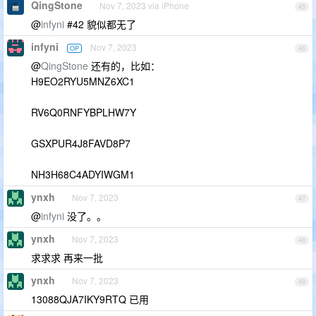
QingStone
Nov 7, 2023 via iPhone
45
@
infyni
#42 貌似都无了
infyni
Nov 7, 2023
OP
46
@
QingStone
还有的，比如：
H9EO2RYU5MNZ6XC1
RV6Q0RNFYBPLHW7Y
GSXPUR4J8FAVD8P7
NH3H68C4ADYIWGM1
ynxh
Nov 7, 2023
47
@
infyni
没了。。
ynxh
Nov 7, 2023
48
求求求 再来一批
ynxh
Nov 7, 2023
49
13088QJA7IKY9RTQ 已用