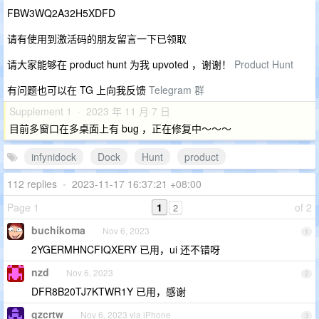
FBW3WQ2A32H5XDFD
请有使用到激活码的朋友留言一下已领取
请大家能够在 product hunt 为我 upvoted ，谢谢！
Product Hunt
有问题也可以在 TG 上向我反馈
Telegram 群
Supplement 1 · 2023 年 11 月 7 日
目前多窗口在多桌面上有 bug ，正在修复中～～～
infynidock
Dock
Hunt
product
112 replies
•
2023-11-17 16:37:21 +08:00
Page 1
1
of 2
2
buchikoma
Nov 6, 2023
1
2YGERMHNCFIQXERY 已用，ui 还不错呀
nzd
Nov 6, 2023
2
DFR8B20TJ7KTWR1Y 已用，感谢
gzcrtw
Nov 6, 2023 via iPhone
3