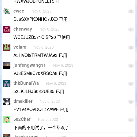
RWXWJOBPUNELT5RI
cwcc
Nov 6, 2023
33
DJ6SXXPKONHO7JXO 已用
chenway
Nov 6, 2023
34
WCEJUZB571CIBP20 已使用
volare
Nov 6, 2023
35
A5HVQI9TRMTWJA93 已用
junfengwang11
Nov 6, 2023
36
VJ8ESM6C70XRSQA8 已用
thkDunalWa
Nov 6, 2023
37
52LKJLHJS0K2UE85 已用
timekiller
Nov 6, 2023
38
FV1V4AOVDQT4AAWF 已用
502Chef
Nov 6, 2023
39
下面的不用试了，一个都没了