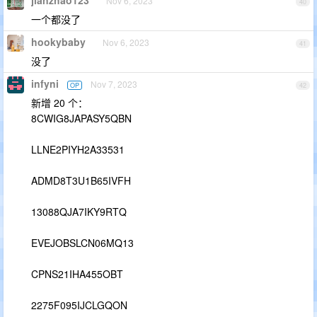
jianzhao123
Nov 6, 2023
40
一个都没了
hookybaby
Nov 6, 2023
41
没了
infyni
Nov 7, 2023
OP
42
新增 20 个：
8CWIG8JAPASY5QBN
LLNE2PIYH2A33531
ADMD8T3U1B65IVFH
13088QJA7IKY9RTQ
EVEJOBSLCN06MQ13
CPNS21IHA455OBT
2275F095IJCLGQON