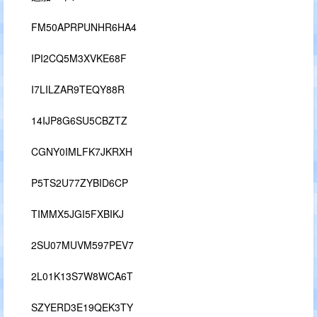
FM50APRPUNHR6HA4
IPI2CQ5M3XVKE68F
I7LILZAR9TEQY88R
14IJP8G6SU5CBZTZ
CGNY0IMLFK7JKRXH
P5TS2U77ZYBID6CP
TIMMX5JGI5FXBIKJ
2SU07MUVM597PEV7
2L01K13S7W8WCA6T
SZYERD3E19QEK3TY