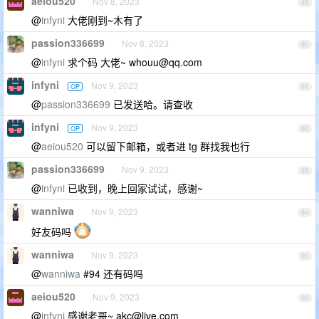
aeiou520
Nov 8, 2023
89
@
infyni
大佬刚到~木有了
passion336699
Nov 8, 2023
90
@
infyni
求个码 大佬~
whouu@qq.com
infyni
Nov 9, 2023
OP
91
@
passion336699
已发送哈。请查收
infyni
Nov 9, 2023
OP
92
@
aeiou520
可以留下邮箱，或者进 tg 群找我也行
passion336699
Nov 9, 2023
93
@
infyni
已收到，晚上回家试试，感谢~
wanniwa
Nov 9, 2023
94
好友码吗
wanniwa
Nov 9, 2023
95
@
wanniwa
#94 还有码吗
aeiou520
Nov 9, 2023
96
@
infyni
感谢老哥~
akc@live.com