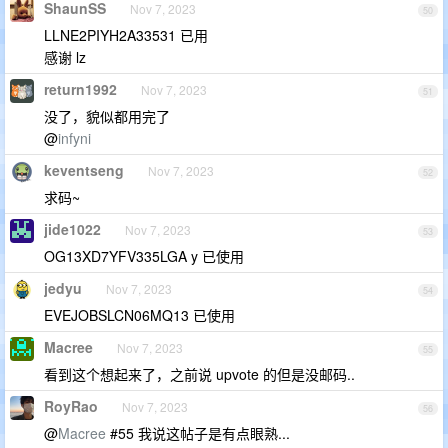
ShaunSS
Nov 7, 2023
50
LLNE2PIYH2A33531 已用
感谢 lz
return1992
Nov 7, 2023
51
没了，貌似都用完了
@
infyni
keventseng
Nov 7, 2023
52
求码~
jide1022
Nov 7, 2023
53
OG13XD7YFV335LGA y 已使用
jedyu
Nov 7, 2023
54
EVEJOBSLCN06MQ13 已使用
Macree
Nov 7, 2023
55
看到这个想起来了，之前说 upvote 的但是没邮码..
RoyRao
Nov 7, 2023
56
@
Macree
#55 我说这帖子是有点眼熟...