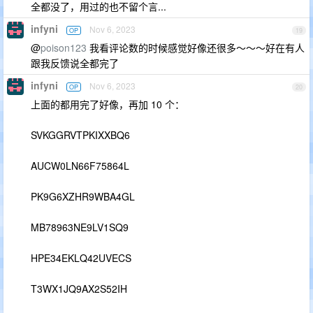
全都没了，用过的也不留个言...
infyni
Nov 6, 2023
OP
19
@
poison123
我看评论数的时候感觉好像还很多～～～好在有人
跟我反馈说全都完了
infyni
Nov 6, 2023
OP
20
上面的都用完了好像，再加 10 个：
SVKGGRVTPKIXXBQ6
AUCW0LN66F75864L
PK9G6XZHR9WBA4GL
MB78963NE9LV1SQ9
HPE34EKLQ42UVECS
T3WX1JQ9AX2S52IH