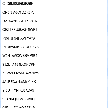
C1D5MIS3E53B25KI
QN5I3IA6C1DZR3PJ
D29XXYKAGR1K6BTK
QEZ4PFU88A345WR4
PJ5HJP54HXVPYA7A
PTD3WMKFS0GE9XYA
W0N1AVKGVBBMP565
9JZEFA484EQ547KN
KEWZFOZ5MTAW7RY5
JALFEQ37L6M5Y14K
YI0UT1YNIKS3ADA5
9FANNQQBM8LJ3IQI
QIFJ76EO40YBFS6M