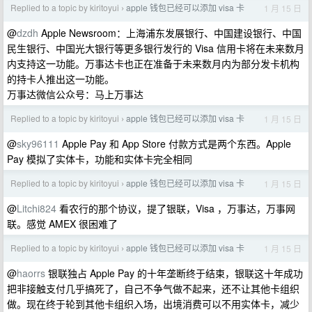
Replied to a topic by kiritoyui
apple 钱包已经可以添加 visa 卡
1 月 15 日
›
@
dzdh
Apple Newsroom：上海浦东发展银行、中国建设银行、中国
民生银行、中国光大银行等更多银行发行的 Visa 信用卡将在未来数月
内支持这一功能。万事达卡也正在准备于未来数月内为部分发卡机构
的持卡人推出这一功能。
万事达微信公众号：马上万事达
Replied to a topic by kiritoyui
apple 钱包已经可以添加 visa 卡
1 月 15 日
›
@
sky96111
Apple Pay 和 App Store 付款方式是两个东西。Apple
Pay 模拟了实体卡，功能和实体卡完全相同
Replied to a topic by kiritoyui
apple 钱包已经可以添加 visa 卡
1 月 15 日
›
@
Litchi824
看农行的那个协议，提了银联，Visa ，万事达，万事网
联。感觉 AMEX 很困难了
Replied to a topic by kiritoyui
apple 钱包已经可以添加 visa 卡
1 月 15 日
›
@
haorrs
银联独占 Apple Pay 的十年垄断终于结束，银联这十年成功
把非接触支付几乎搞死了，自己不争气做不起来，还不让其他卡组织
做。现在终于轮到其他卡组织入场，出境消费可以不用实体卡，减少