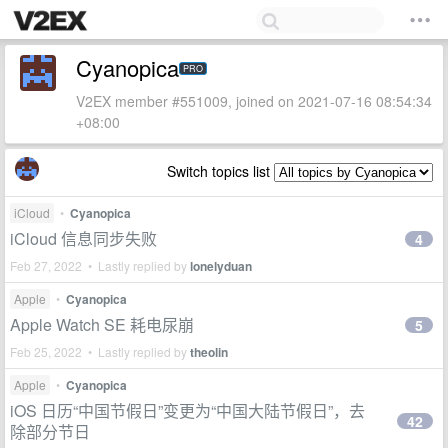
Cyanopica
PRO
V2EX member #551009, joined on 2021-07-16 08:54:34
+08:00
Switch topics list
iCloud
•
Cyanopica
iCloud 信息同步失败
4
Feb 27, 2022 • Lastly replied by
lonelyduan
Apple
•
Cyanopica
Apple Watch SE 耗电尿崩
5
Feb 25, 2022 • Lastly replied by
theolin
Apple
•
Cyanopica
iOS 日历“中国节假日”变更为“中国大陆节假日”，去
42
除部分节日