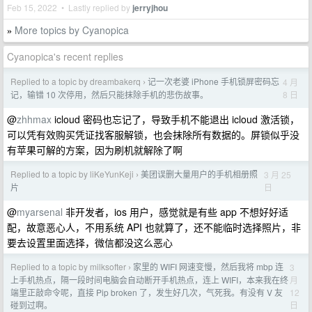
Feb 15, 2022 • Lastly replied by
jerryjhou
More topics by Cyanopica
»
Cyanopica's recent replies
Replied to a topic by dreambakerq
记一次老婆 iPhone 手机锁屏密码忘
4 月
›
8 日
记，输错 10 次停用，然后只能抹除手机的悲伤故事。
@
zhhmax
icloud 密码也忘记了，导致手机不能退出 icloud 激活锁，
可以凭有效购买凭证找客服解锁，也会抹除所有数据的。屏锁似乎没
有苹果可解的方案，因为刷机就解除了啊
Replied to a topic by liKeYunKeji
美团误删大量用户的手机相册照
3 月 25
›
日
片
@
myarsenal
非开发者，ios 用户，感觉就是有些 app 不想好好适
配，故意恶心人，不用系统 API 也就算了，还不能临时选择照片，非
要去设置里面选择，微信都没这么恶心
Replied to a topic by milksofter
家里的 WIFI 网速变慢，然后我将 mbp 连
3
›
月
上手机热点，隔一段时间电脑会自动断开手机热点，连上 WIFI，本来我在终
12
端里正敲命令呢，直接 Pip broken 了，发生好几次，气死我。有没有 V 友
日
碰到过啊。