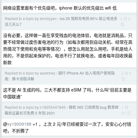
网络设置里面有个优先级吧，iphone 默认的优先级比 wifi 低
Replied to a topic by shmilyyan
ios 26 强制充电到 85% 能让电池多
2 月 3
›
日
活几天么？
没有必要，这样做一直在享受残血的电池体验，电池就是消耗品，只
要不经常做过度伤害电池的行为（如每次都用到自动关机、经常在高
热情况下使用和充电等等情况），想怎么用就怎么用吧，手机是给人
用的，不是供起来保护的，电池不行了就换电池，或者每年回收换最
新款
Replied to a topic by aaatches
国行 iPhone Air 出入境用户使用指
2 月 3
›
日
南：换卡流程详解
这不是 AI 生成的吗，三大不都支持 eSIM 了吗，什么叫“目前主要是
中国联通”
Replied to a topic by n18255447846
微软 365 订阅再现 bug 教育邮
1 月
›
21 日
箱验证最长可免费 5 年到 2031
@
xy19009188
+1 ，上次 2 元/年已经被耍过一次了，安安心心付钱
吧，不折腾了