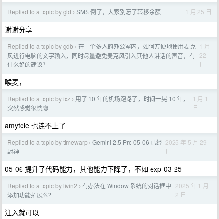
Replied to a topic by gld
SMS 倒了，大家别忘了转移余额
1 月 25 日
›
谢谢分享
Replied to a topic by gdb
在一个多人的办公室内，如何方便地使用麦克
1 月
›
22
风进行电脑的文字输入，同时尽量避免麦克风引入其他人讲话的声音，有
日
什么好的建议？
喉麦，
Replied to a topic by icz
用了 10 年的机场跑路了，时间一晃 10 年，
1 月 1
›
日
突然感觉很恍惚
amytele 也连不上了
Replied to a topic by timewarp
Gemini 2.5 Pro 05-06 已经
2025 年 5 月 29
›
日
封神
05-06 提升了代码能力，其他能力下降了，不如 exp-03-25
Replied to a topic by livin2
有办法在 Window 系统的对话框中
2025 年 1 月
›
2 日
添加功能拓展么？
注入就可以