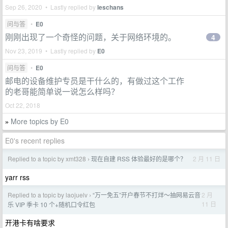
Sep 26, 2020 • Lastly replied by
leschans
问与答
•
E0
刚刚出现了一个奇怪的问题，关于网络环境的。
4
Nov 23, 2019 • Lastly replied by
E0
问与答
•
E0
邮电的设备维护专员是干什么的，有做过这个工作
的老哥能简单说一说怎么样吗？
Oct 22, 2018
More topics by E0
»
E0's recent replies
Replied to a topic by xmt328
现在自建 RSS 体验最好的是哪个？
2 月 11 日
›
yarr rss
Replied to a topic by laojuelv
“万一免五”开户春节不打烊～抽网易云音
2 月
›
11 日
乐 VIP 季卡 10 个+随机口令红包
开港卡有啥要求