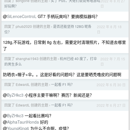
回复了 songone 创建的主题
买了 PS5，大佬们说说有啥游戏
2022 年 8 月 27
›
日
好玩啊？
@
SiLenceControL
GT7 手柄玩爽吗？要搞模拟器吗？
回复了 phub2020 创建的主题
是否还能坚持 128G 呢各
2022 年 8 月 18
›
日
位？
128g,不玩游戏，日常剩 8g 左右，需要定时清理照片，不知道去哪里
了
回复了 shanghai1943 创建的主题
杭州已经 40 度了，打伞
2022 年 7 月 15
›
日
的男生多么
防晒衣+帽子+伞。。这是好看的问题吗？这是要晒秃噜皮的问题啊
回复了 EdwardL 创建的主题
一起看 F1 吗？
2022 年 6 月 30 日
›
@
ByZHkc3
小程序主要干嘛啊？赛历？新闻还是？
回复了 EdwardL 创建的主题
一起看 F1 吗？
2022 年 6 月 27 日
›
@
ByZHkc3
一起看比赛吗?
@
AlphaTauriHonda
好的
@
YoungKing6
为什么不会啊，疫情？