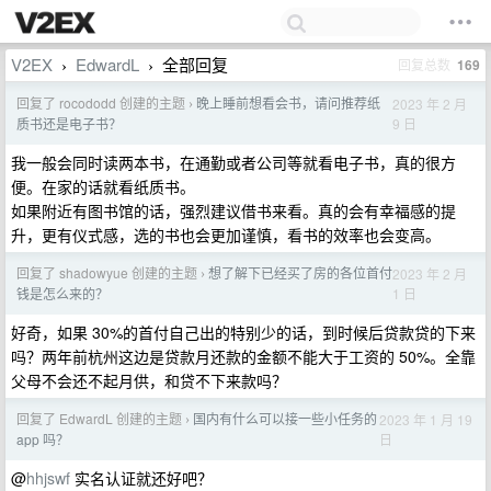
V2EX
EdwardL
全部回复
回复总数
169
›
›
回复了 rocododd 创建的主题
晚上睡前想看会书，请问推荐纸
2023 年 2 月
›
9 日
质书还是电子书？
我一般会同时读两本书，在通勤或者公司等就看电子书，真的很方
便。在家的话就看纸质书。
如果附近有图书馆的话，强烈建议借书来看。真的会有幸福感的提
升，更有仪式感，选的书也会更加谨慎，看书的效率也会变高。
回复了 shadowyue 创建的主题
想了解下已经买了房的各位首付
2023 年 2 月
›
1 日
钱是怎么来的？
好奇，如果 30%的首付自己出的特别少的话，到时候后贷款贷的下来
吗？两年前杭州这边是贷款月还款的金额不能大于工资的 50%。全靠
父母不会还不起月供，和贷不下来款吗？
回复了 EdwardL 创建的主题
国内有什么可以接一些小任务的
2023 年 1 月 19
›
日
app 吗？
@
hhjswf
实名认证就还好吧？