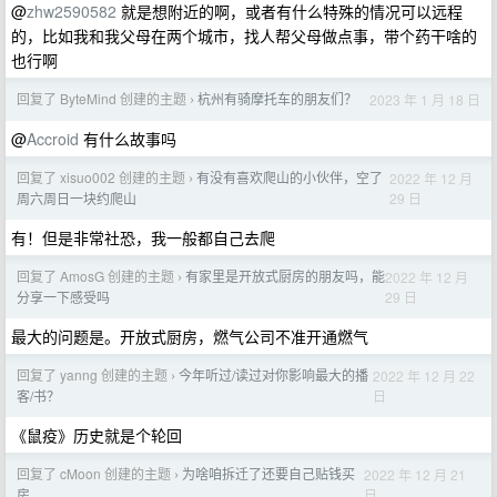
@
zhw2590582
就是想附近的啊，或者有什么特殊的情况可以远程
的，比如我和我父母在两个城市，找人帮父母做点事，带个药干啥的
也行啊
回复了 ByteMind 创建的主题
杭州有骑摩托车的朋友们？
2023 年 1 月 18 日
›
@
Accroid
有什么故事吗
回复了 xisuo002 创建的主题
有没有喜欢爬山的小伙伴，空了
2022 年 12 月
›
29 日
周六周日一块约爬山
有！但是非常社恐，我一般都自己去爬
回复了 AmosG 创建的主题
有家里是开放式厨房的朋友吗，能
2022 年 12 月
›
29 日
分享一下感受吗
最大的问题是。开放式厨房，燃气公司不准开通燃气
回复了 yanng 创建的主题
今年听过/读过对你影响最大的播
2022 年 12 月 22
›
日
客/书？
《鼠疫》历史就是个轮回
回复了 cMoon 创建的主题
为啥咱拆迁了还要自己贴钱买
2022 年 12 月 21
›
日
房