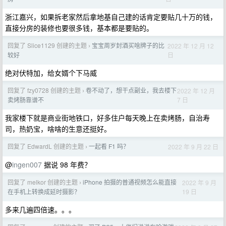
浙江嘉兴，如果拆老家然后拿地基自己建的话肯定要贴几十万的钱，
直接分房的装修也要很多钱，基本都是要贴的。
回复了 Slice1129 创建的主题
宝宝周岁封酒买啥牌子的比
2022 年 12 月 12
›
日
较好
绝对伏特加，给女婿个下马威
回复了 fzy0728 创建的主题
卷不动了，想干点副业，我去楼下
2022 年 12 月
›
7 日
卖烤肠靠谱不
我家楼下就是商业街地铁口，好多住户每天晚上在卖烤肠，自治寿
司，热奶宝，啥啥的生意还挺好。
回复了 EdwardL 创建的主题
一起看 F1 吗？
2022 年 9 月 22 日
›
@
ingen007
据说 98 年费？
回复了 melkor 创建的主题
iPhone 拍摄的普通视频怎么能直接
2022 年 9 月
›
19 日
在手机上转换成延时摄影？
多来几遍四倍速。。。