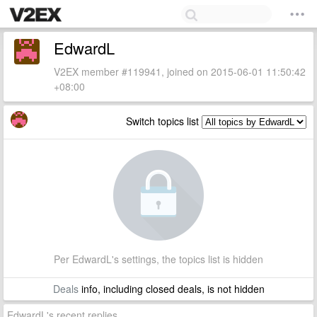
EdwardL
V2EX member #119941, joined on 2015-06-01 11:50:42
+08:00
Switch topics list
Per EdwardL's settings, the topics list is hidden
Deals
info, including closed deals, is not hidden
EdwardL's recent replies