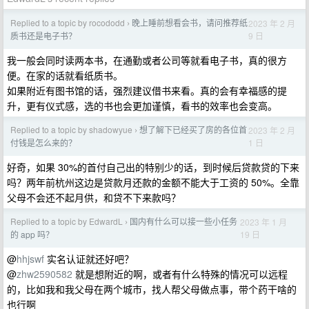
Replied to a topic by rocododd
晚上睡前想看会书，请问推荐纸
2023 年 2 月
›
9 日
质书还是电子书？
我一般会同时读两本书，在通勤或者公司等就看电子书，真的很方
便。在家的话就看纸质书。
如果附近有图书馆的话，强烈建议借书来看。真的会有幸福感的提
升，更有仪式感，选的书也会更加谨慎，看书的效率也会变高。
Replied to a topic by shadowyue
想了解下已经买了房的各位首
2023 年 2 月
›
1 日
付钱是怎么来的？
好奇，如果 30%的首付自己出的特别少的话，到时候后贷款贷的下来
吗？两年前杭州这边是贷款月还款的金额不能大于工资的 50%。全靠
父母不会还不起月供，和贷不下来款吗？
Replied to a topic by EdwardL
国内有什么可以接一些小任务
2023 年 1 月
›
19 日
的 app 吗？
@
hhjswf
实名认证就还好吧？
@
zhw2590582
就是想附近的啊，或者有什么特殊的情况可以远程
的，比如我和我父母在两个城市，找人帮父母做点事，带个药干啥的
也行啊