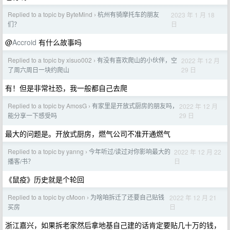
Replied to a topic by ByteMind
杭州有骑摩托车的朋友
2023 年 1 月 18
›
日
们？
@
Accroid
有什么故事吗
Replied to a topic by xisuo002
有没有喜欢爬山的小伙伴，空
2022 年 12 月
›
29 日
了周六周日一块约爬山
有！但是非常社恐，我一般都自己去爬
Replied to a topic by AmosG
有家里是开放式厨房的朋友吗，
2022 年 12 月
›
29 日
能分享一下感受吗
最大的问题是。开放式厨房，燃气公司不准开通燃气
Replied to a topic by yanng
今年听过/读过对你影响最大的
2022 年 12 月 22
›
日
播客/书？
《鼠疫》历史就是个轮回
Replied to a topic by cMoon
为啥咱拆迁了还要自己贴钱
2022 年 12 月 21
›
日
买房
浙江嘉兴，如果拆老家然后拿地基自己建的话肯定要贴几十万的钱，