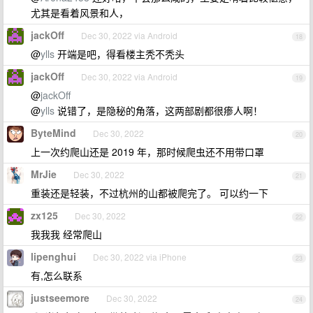
尤其是看着风景和人，
jackOff
Dec 30, 2022 via Android
18
@
ylls
开端是吧，得看楼主秃不秃头
jackOff
Dec 30, 2022 via Android
19
@
jackOff
@
ylls
说错了，是隐秘的角落，这两部剧都很瘆人啊！
ByteMind
Dec 30, 2022
20
上一次约爬山还是 2019 年，那时候爬虫还不用带口罩
MrJie
Dec 30, 2022
21
重装还是轻装，不过杭州的山都被爬完了。 可以约一下
zx125
Dec 30, 2022
22
我我我 经常爬山
lipenghui
Dec 30, 2022 via iPhone
23
有,怎么联系
justseemore
Dec 30, 2022
24