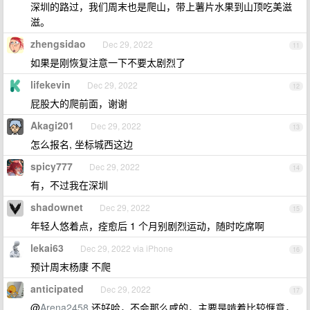
深圳的路过，我们周末也是爬山，带上薯片水果到山顶吃美滋
滋。
zhengsidao
Dec 29, 2022
11
如果是刚恢复注意一下不要太剧烈了
lifekevin
Dec 29, 2022
12
屁股大的爬前面，谢谢
Akagi201
Dec 29, 2022
13
怎么报名, 坐标城西这边
spicy777
Dec 29, 2022
14
有，不过我在深圳
shadownet
Dec 29, 2022
15
年轻人悠着点，痊愈后 1 个月别剧烈运动，随时吃席啊
lekai63
Dec 29, 2022 via iPhone
16
预计周末杨康 不爬
anticipated
Dec 29, 2022
17
@
Arena2458
还好哈，不会那么咸的，主要是啃着比较惬意，