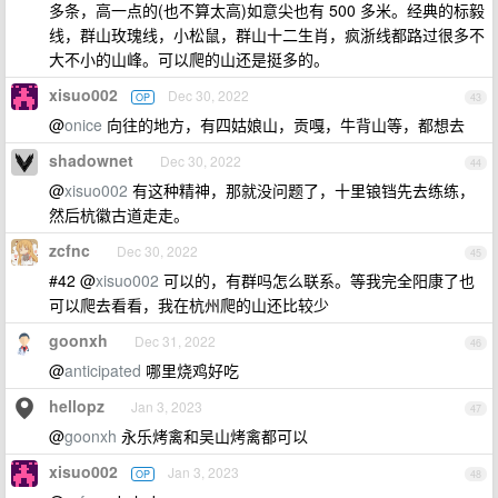
多条，高一点的(也不算太高)如意尖也有 500 多米。经典的标毅
线，群山玫瑰线，小松鼠，群山十二生肖，疯浙线都路过很多不
大不小的山峰。可以爬的山还是挺多的。
xisuo002
Dec 30, 2022
OP
43
@
onice
向往的地方，有四姑娘山，贡嘎，牛背山等，都想去
shadownet
Dec 30, 2022
44
@
xisuo002
有这种精神，那就没问题了，十里锒铛先去练练，
然后杭徽古道走走。
zcfnc
Dec 30, 2022
45
#42 @
xisuo002
可以的，有群吗怎么联系。等我完全阳康了也
可以爬去看看，我在杭州爬的山还比较少
goonxh
Dec 31, 2022
46
@
anticipated
哪里烧鸡好吃
hellopz
Jan 3, 2023
47
@
goonxh
永乐烤禽和吴山烤禽都可以
xisuo002
Jan 3, 2023
OP
48