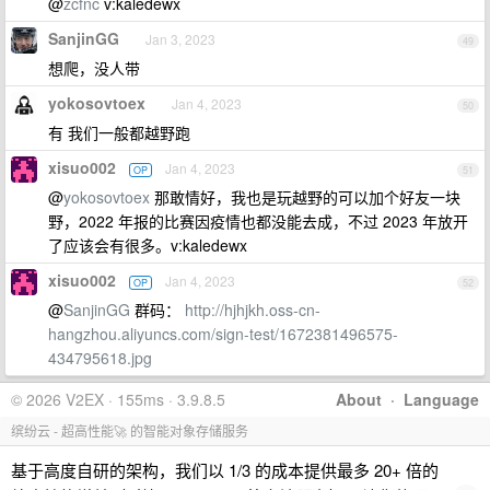
@
zcfnc
v:kaledewx
SanjinGG
Jan 3, 2023
49
想爬，没人带
yokosovtoex
Jan 4, 2023
50
有 我们一般都越野跑
xisuo002
Jan 4, 2023
OP
51
@
yokosovtoex
那敢情好，我也是玩越野的可以加个好友一块
野，2022 年报的比赛因疫情也都没能去成，不过 2023 年放开
了应该会有很多。v:kaledewx
xisuo002
Jan 4, 2023
OP
52
@
SanjinGG
群码：
http://hjhjkh.oss-cn-
hangzhou.aliyuncs.com/sign-test/1672381496575-
434795618.jpg
© 2026 V2EX · 155ms · 3.9.8.5
About
·
Language
缤纷云 - 超高性能🚀 的智能对象存储服务
基于高度自研的架构，我们以 1/3 的成本提供最多 20+ 倍的