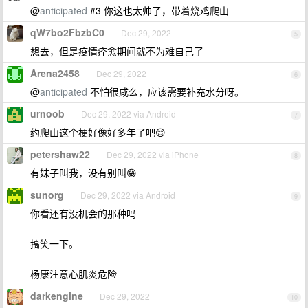
@
anticipated
#3 你这也太帅了，带着烧鸡爬山
qW7bo2FbzbC0
Dec 29, 2022
5
想去，但是疫情痊愈期间就不为难自己了
Arena2458
Dec 29, 2022
6
@
anticipated
不怕很咸么，应该需要补充水分呀。
urnoob
Dec 29, 2022 via Android
7
约爬山这个梗好像好多年了吧😊
petershaw22
Dec 29, 2022 via iPhone
8
有妹子叫我，没有别叫😁
sunorg
Dec 29, 2022 via Android
9
你看还有没机会的那种吗
搞笑一下。
杨康注意心肌炎危险
darkengine
Dec 29, 2022
10