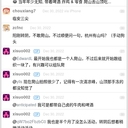
😂 当年年少无知, 带着啤酒 炸鸡 & 零食 爬山去山顶吃...
chouxiang7
Dec 30, 2022 via iPhone
25
临安三尖
zcfnc
Dec 30, 2022
26
阳刚转阴，不敢爬山。不过顺便问一句，杭州有山吗？（手动狗
头
xisuo002
Dec 30, 2022
OP
27
@
EdwardL
最开始我也都是一个人爬山，不过后来就开始跟组
织一块了，有兴趣可以组队爬
xisuo002
Dec 30, 2022
OP
28
@
ylls
现在爬山拍照很少了，记得有一次清凉峰，山顶那手冻的
都没知觉了
xisuo002
Dec 30, 2022
OP
29
@
anticipated
我可是都带自己卤的牛肉和啤酒
xisuo002
Dec 30, 2022
OP
30
@
qW7bo2FbzbC0
我也是半个月了没怎么活动，转阴后想着稍
微活动活动