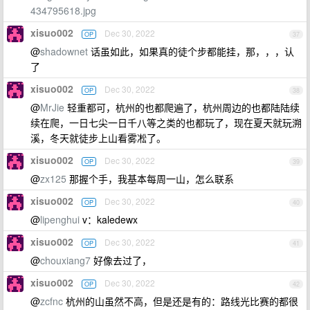
434795618.jpg
xisuo002
Dec 30, 2022
OP
37
@
shadownet
话虽如此，如果真的徒个步都能挂，那，，，认
了
xisuo002
Dec 30, 2022
OP
38
@
MrJie
轻重都可，杭州的也都爬遍了，杭州周边的也都陆陆续
续在爬，一日七尖一日千八等之类的也都玩了，现在夏天就玩溯
溪，冬天就徒步上山看雾凇了。
xisuo002
Dec 30, 2022
OP
39
@
zx125
那握个手，我基本每周一山，怎么联系
xisuo002
Dec 30, 2022
OP
40
@
lipenghui
v：kaledewx
xisuo002
Dec 30, 2022
OP
41
@
chouxiang7
好像去过了，
xisuo002
Dec 30, 2022
OP
42
@
zcfnc
杭州的山虽然不高，但是还是有的：路线光比赛的都很