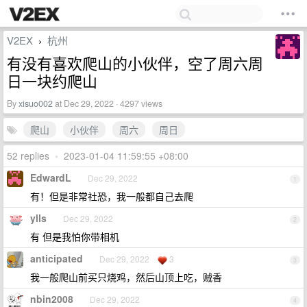
V2EX
杭州
›
有没有喜欢爬山的小伙伴，空了周六周
日一块约爬山
By
xisuo002
at Dec 29, 2022 · 4297 views
爬山
小伙伴
周六
周日
52 replies
•
2023-01-04 11:59:55 +08:00
EdwardL
Dec 29, 2022
1
有！但是非常社恐，我一般都自己去爬
ylls
Dec 29, 2022
2
有 但是我怕你带相机
anticipated
Dec 29, 2022
3
3
我一般爬山前买只烧鸡，然后山顶上吃，贼香
nbin2008
Dec 29, 2022
4