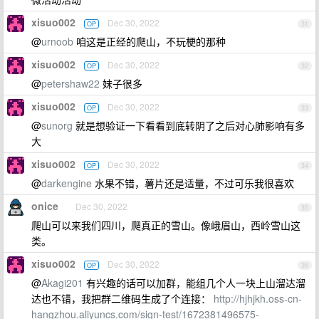
xisuo002
Dec 30, 2022
OP
31
@
urnoob
咱这是正经的爬山，不玩梗的那种
xisuo002
Dec 30, 2022
OP
32
@
petershaw22
妹子很多
xisuo002
Dec 30, 2022
OP
33
@
sunorg
就是想验证一下看看到底转阴了之后对心肺影响有多
大
xisuo002
Dec 30, 2022
OP
34
@
darkengine
水果不错，薯片还是适量，不过可乐我很喜欢
onice
Dec 30, 2022
35
爬山可以来我们四川，爬真正的雪山。像峨眉山，西岭雪山这
类。
xisuo002
Dec 30, 2022
OP
36
@
Akagi201
有兴趣的话可以加群，能组几个人一块上山溜达溜
达也不错，我把群二维码生成了个连接：
http://hjhjkh.oss-cn-
hangzhou.aliyuncs.com/sign-test/1672381496575-