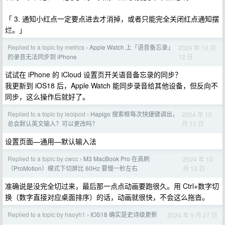
「 3. 通知小红点一定要点进去才消掉，或者只能完全关闭红点通知摆
烂。」
Replied to a topic by metrics
Apple Watch 上「语音备忘录」
2024 年 10 月
›
12 日
的录音无法同步到 iPhone
试试在 iPhone 的 iCloud 设置页开关语音备忘录的同步？
我更新到 iOS18 后，Apple Watch 能同步录音给其他设备，但反向不
同步，这么操作后就好了。
Replied to a topic by leoipod
Hapigo 搜索框每次快捷键调出，
2024 年 10
›
月 12 日
总会默认英文输入？可以更改吗？
设置页面—通用—默认输入法
Replied to a topic by cwcc
M3 MacBook Pro 在高刷
2024 年 10
›
月 12 日
（ProMotion）模式下切屏比 60Hz 要慢一秒左右
准确说是没完全切过来，最后那一点点动画要跑很久。用 Ctrl+数字切
换（数字直接对应桌面排序）的话，动画就很快，不会这么拖沓。
Replied to a topic by haoyh1
IOS18 确实是史诗级更新
2024 年 9 月 27 日
›