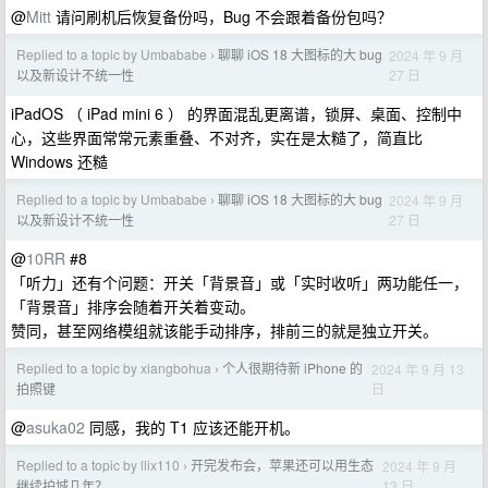
@
Mitt
请问刷机后恢复备份吗，Bug 不会跟着备份包吗？
Replied to a topic by Umbababe
聊聊 iOS 18 大图标的大 bug
2024 年 9 月
›
27 日
以及新设计不统一性
iPadOS （ iPad mini 6 ） 的界面混乱更离谱，锁屏、桌面、控制中
心，这些界面常常元素重叠、不对齐，实在是太糙了，简直比
Windows 还糙
Replied to a topic by Umbababe
聊聊 iOS 18 大图标的大 bug
2024 年 9 月
›
27 日
以及新设计不统一性
@
10RR
#8
「听力」还有个问题：开关「背景音」或「实时收听」两功能任一，
「背景音」排序会随着开关着变动。
赞同，甚至网络模组就该能手动排序，排前三的就是独立开关。
Replied to a topic by xiangbohua
个人很期待新 iPhone 的
2024 年 9 月 13
›
日
拍照键
@
asuka02
同感，我的 T1 应该还能开机。
Replied to a topic by llix110
开完发布会，苹果还可以用生态
2024 年 9 月
›
13 日
继续护城几年？