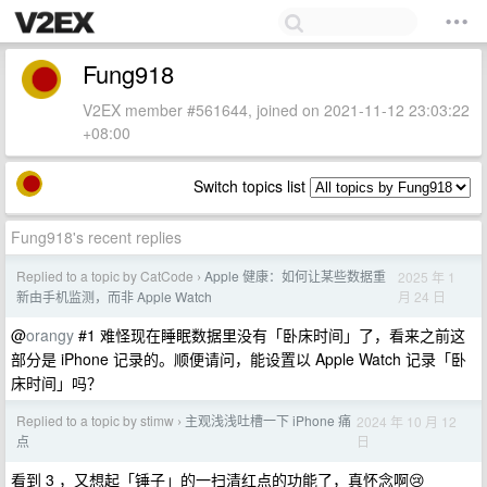
Fung918
V2EX member #561644, joined on 2021-11-12 23:03:22
+08:00
Switch topics list
Fung918's recent replies
Replied to a topic by CatCode
Apple 健康：如何让某些数据重
2025 年 1
›
月 24 日
新由手机监测，而非 Apple Watch
@
orangy
#1 难怪现在睡眠数据里没有「卧床时间」了，看来之前这
部分是 iPhone 记录的。顺便请问，能设置以 Apple Watch 记录「卧
床时间」吗？
Replied to a topic by stimw
主观浅浅吐槽一下 iPhone 痛
2024 年 10 月 12
›
日
点
看到 3 ，又想起「锤子」的一扫清红点的功能了，真怀念啊😢