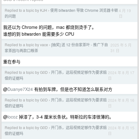
Replied to a topic by KJH
使用 bitwarden 导致 Chrome 浏览器卡顿
4 月 19
›
日
的问题
我还以为 Chrome 的问题，mac 都烧到烫手了。
谁想的到 bitwarden 能需要多少 CPU
Replied to a topic by vace
[抽奖] 送 12 份自家茶叶 - 推广下自
2025 年 5 月
›
31 日
家茶园与两款口粮茶
重在参与
Replied to a topic by G0D
开门杀，这段视频足够作为要求赔
2024 年 8 月 17
›
日
偿的证据吗
@
Duanye7X24
有拍到车牌，但是也不知道怎么联系对方
Replied to a topic by G0D
开门杀，这段视频足够作为要求赔
2024 年 8 月 16
›
日
偿的证据吗
@
locoz
掉漆了，3-4 厘米长条状。特斯拉的车漆很薄的。
Replied to a topic by G0D
开门杀，这段视频足够作为要求赔
2024 年 8 月 15
›
日
偿的证据吗