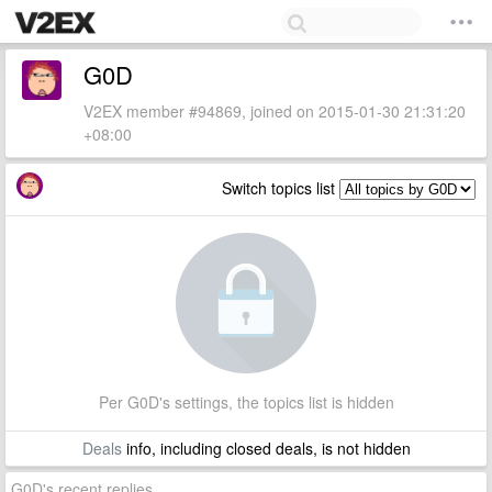
G0D
V2EX member #94869, joined on 2015-01-30 21:31:20
+08:00
Switch topics list
Per G0D's settings, the topics list is hidden
Deals
info, including closed deals, is not hidden
G0D's recent replies