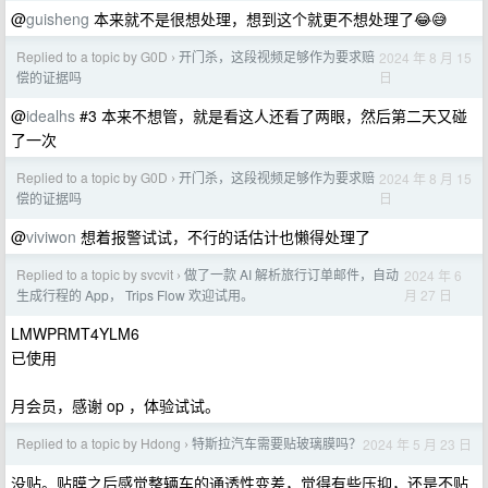
@
guisheng
本来就不是很想处理，想到这个就更不想处理了😂😅
Replied to a topic by G0D
开门杀，这段视频足够作为要求赔
2024 年 8 月 15
›
日
偿的证据吗
@
idealhs
#3 本来不想管，就是看这人还看了两眼，然后第二天又碰
了一次
Replied to a topic by G0D
开门杀，这段视频足够作为要求赔
2024 年 8 月 15
›
日
偿的证据吗
@
viviwon
想着报警试试，不行的话估计也懒得处理了
Replied to a topic by svcvit
做了一款 AI 解析旅行订单邮件，自动
2024 年 6
›
月 27 日
生成行程的 App， Trips Flow 欢迎试用。
LMWPRMT4YLM6
已使用
月会员，感谢 op ，体验试试。
Replied to a topic by Hdong
特斯拉汽车需要贴玻璃膜吗？
2024 年 5 月 23 日
›
没贴。贴膜之后感觉整辆车的通透性变差，觉得有些压抑，还是不贴