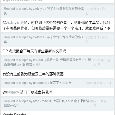
Replied to a topic by zxdstyle
写了个竹白专栏检索的小工
2022 年 11 月 9
›
日
具
@
zxdstyle
是的，想找到「优秀的创作者」，感谢你的工具哈，找到
了有哪些创作者，但哪些质量好需要一个一个点开，就很难判断了呐
Replied to a topic by zxdstyle
写了个竹白专栏检索的小工
2022 年 11 月 8
›
日
具
OP 考虑聚合下每天有哪些更新的文章吗
Replied to a topic by id7368
[最后一天] 仅限阿里云老用户：新
2022 年 8 月
›
31 日
购服务器 3.6 折 续费 6 折！
有没有之前香港轻量云三年的那种优惠
Replied to a topic by datadump
搬瓦工 5 年老号
2022 年 8 月 25 日
›
@
leeggco
请问可以咸鱼转我吗
Replied to a topic by atao
macOS 上最好的 epub 电子书阅读
2022 年 6 月
›
17 日
器是什么？
Koodo Reader