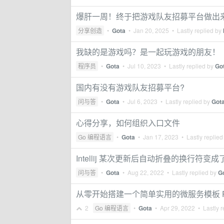
爆肝一周！终于把游戏队友招募平台做出
分享创造
•
Gota
•
Jan 20, 2025
• Lastly replied by
我缺的是游戏吗？是一起玩游戏的朋友！
程序员
•
Gota
•
Jul 10, 2023
• Lastly replied by
Go
国内有没有游戏队友招募平台?
问与答
•
Gota
•
Jul 6, 2023
• Lastly replied by
Got
心得分享，如何组织入口文件
Go 编程语言
•
Gota
•
Jan 17, 2023
• Lastly replied
Intellij 某次更新后自动折叠的换行
问与答
•
Gota
•
Aug 22, 2022
• Lastly replied by
G
从零开始搭建一个简单实用的微服务模板 Par
2
Go 编程语言
•
Gota
•
Apr 29, 2022
• Lastly r