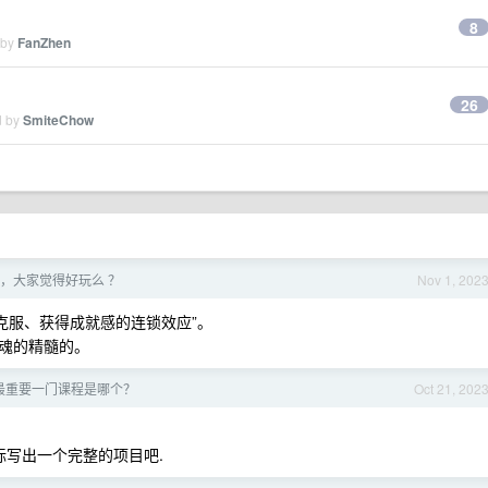
8
 by
FanZhen
26
d by
SmiteChow
，大家觉得好玩么 ？
Nov 1, 202
、克服、获得成就感的连锁效应”。
魂的精髓的。
最重要一门课程是哪个？
Oct 21, 202
标写出一个完整的项目吧.