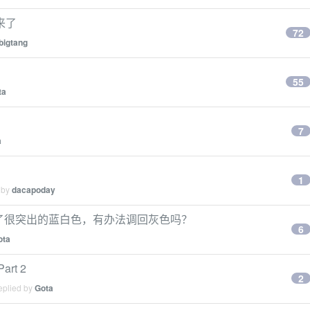
来了
72
bigtang
55
ta
7
a
1
 by
dacapoday
符变成了很突出的蓝白色，有办法调回灰色吗？
6
ota
t 2
2
eplied by
Gota