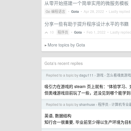
从零开始搭建一个简单实用的微服务模板
Go 编程语言
•
Gota
•
Apr 28, 2022
• Lastly replied
分享一些有助于提升程序设计水平的书籍
10
程序员
•
Gota
•
Feb 1, 2022
• Lastly replie
More topics by Gota
»
Gota's recent replies
Replied to a topic by
dagu111
游戏
怎么看魂类游戏
›
›
吸引力在游戏的 steam 页上就有：“体验学习
但类魂游戏目前玩了一些，还没见到哪个能学到
Replied to a topic by
shanhuse
程序员
计算机专业
›
›
英语, 数据结构
知行合一很重要, 毕业前至少得以生产环境为目